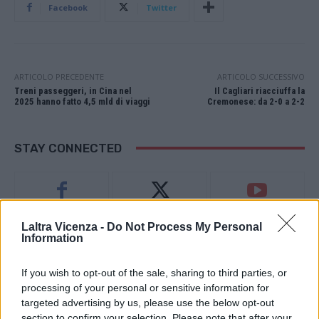
Facebook
Twitter
ARTICOLO PRECEDENTE
ARTICOLO SUCCESSIVO
Treni passeggeri, in Cina nel
Il Cagliari riacciuffa la
2025 hanno fatto 4,5 mld di viaggi
Cremonese: da 2-0 a 2-2
STAY CONNECTED
9,253
3,533
2,652
Laltra Vicenza -
Do Not Process My Personal
Fans
Follower
Iscritti
Information
If you wish to opt-out of the sale, sharing to third parties, or
- Advertisement -
processing of your personal or sensitive information for
targeted advertising by us, please use the below opt-out
section to confirm your selection. Please note that after your