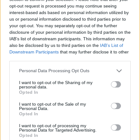
- Advertisement -
opt-out request is processed you may continue seeing
interest-based ads based on personal information utilized by
us or personal information disclosed to third parties prior to
- Advertisement -
your opt-out. You may separately opt-out of the further
disclosure of your personal information by third parties on the
IAB’s list of downstream participants. This information may
ULTIMI ARTICOLI
also be disclosed by us to third parties on the
IAB’s List of
Downstream Participants
that may further disclose it to other
third parties.
EVENTI
Montecchio Maggiore, al Castello di
Personal Data Processing Opt Outs
Romeo arrivano “Le nozze di Figaro” di
Mozart per Vicenza in Lirica
I want to opt-out of the Sharing of my
personal data.
Opted In
I want to opt-out of the Sale of my
Personal Data.
EVENTI
Opted In
Ferragosto: Gallerie d’Italia Intesa
Sanpaolo di Vicenza aperte gratis
I want to opt-out of processing my
Personal Data for Targeted Advertising.
Opted In