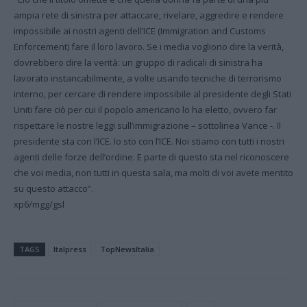
ampia rete di sinistra per attaccare, rivelare, aggredire e rendere
impossibile ai nostri agenti dell’ICE (Immigration and Customs
Enforcement) fare il loro lavoro. Se i media vogliono dire la verità,
dovrebbero dire la verità: un gruppo di radicali di sinistra ha
lavorato instancabilmente, a volte usando tecniche di terrorismo
interno, per cercare di rendere impossibile al presidente degli Stati
Uniti fare ciò per cui il popolo americano lo ha eletto, ovvero far
rispettare le nostre leggi sull’immigrazione – sottolinea Vance -. Il
presidente sta con l’ICE. Io sto con l’ICE. Noi stiamo con tutti i nostri
agenti delle forze dell’ordine. E parte di questo sta nel riconoscere
che voi media, non tutti in questa sala, ma molti di voi avete mentito
su questo attacco”.
xp6/mgg/gsl
TAGS
Italpress
TopNewsItalia