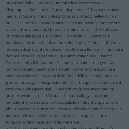
un agente dell’ICE ha ucciso una cittadina statunitense a
Minneapolis’. Beh, questo è un modo per dirlo. Ed è così che molti
media istituzionali hanno descritto questo attacco nelle ultime 24
ore. E dico “attacco” in modo molto, molto intenzionale perché si è
trattato di un attacco alle forze dell’ordine federali. Si è trattato di
un attacco alla legge e all’ordine. Si è trattato di un attacco al
popolo americano”. Così il vicepresidente degli Stati Uniti, JD Vance,
nel corso di una conferenza stampa alla Casa Bianca, in merito alla
donna uccisa da un agente dell’ICE (Immigration and Customs
Enforcement) a Minneapolis. “Il modo in cui i media, in generale,
hanno riportato questa storia è stato una vergogna assoluta e
mette a rischio i nostri agenti delle forze dell’ordine ogni singolo
giorno – prosegue il vicepresidente -. Ciò che quel titolo omette è il
fatto che quell’agente dell’ICE ha rischiato la vita, trascinato da
un’auto sei mesi fa, con 33 punti di sutura alla gamba. Quindi,
pensate che forse sia un po’ suscettibile all’idea che qualcuno lo
abbia investito con un’auto? Ciò che quel titolo omette è che quella
donna era lì per interferire con una legittima operazione delle
forze dell’ordine negli Stati Uniti d’America”.
“Ciò che il titolo omette è che quella donna fa parte di una più