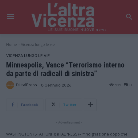
news
Home
Vicenza lungo le vie
VICENZA LUNGO LE VIE
Minneapolis, Vance “Terrorismo interno
da parte di radicali di sinistra”
Di
ItalPress
191
0
8 Gennaio 2026
Facebook
Twitter
- Advertisement -
WASHINGTON (STATI UNITI) (ITALPRESS) – “‘Indignazione dopo che