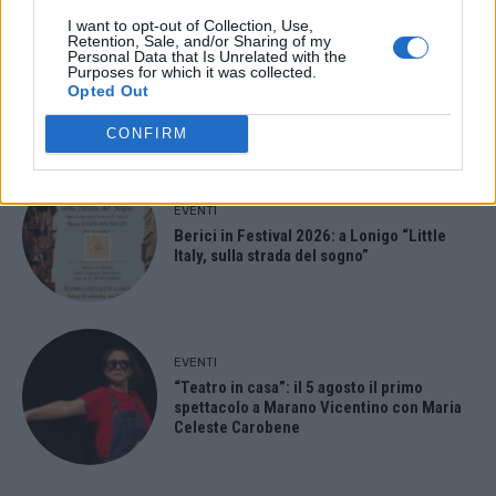
I want to opt-out of Collection, Use,
EVENTI
Retention, Sale, and/or Sharing of my
Personal Data that Is Unrelated with the
Paolo Gnutti premiato come eccellenza
Purposes for which it was collected.
veneta nel mondo all’International
Opted Out
Scledum film festival
CONFIRM
EVENTI
Berici in Festival 2026: a Lonigo “Little
Italy, sulla strada del sogno”
EVENTI
“Teatro in casa”: il 5 agosto il primo
spettacolo a Marano Vicentino con Maria
Celeste Carobene