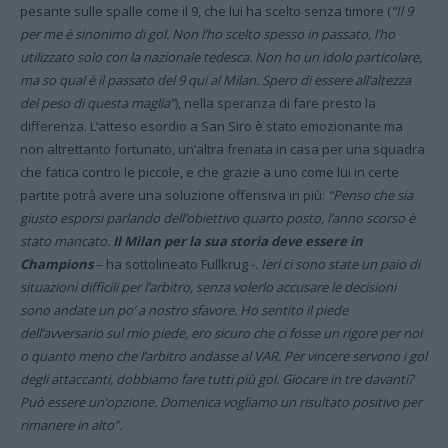
pesante sulle spalle come il 9, che lui ha scelto senza timore (
“Il 9
per me è sinonimo di gol. Non l’ho scelto spesso in passato, l’ho
utilizzato solo con la nazionale tedesca. Non ho un idolo particolare,
ma so qual è il passato del 9 qui al Milan. Spero di essere all’altezza
del peso di questa maglia”
), nella speranza di fare presto la
differenza. L’atteso esordio a San Siro è stato emozionante ma
non altrettanto fortunato, un’altra frenata in casa per una squadra
che fatica contro le piccole, e che grazie a uno come lui in certe
partite potrà avere una soluzione offensiva in più:
“Penso che sia
giusto esporsi parlando dell’obiettivo quarto posto, l’anno scorso è
stato mancato.
Il Milan per la sua storia deve essere in
Champions
– ha sottolineato Fullkrug -.
Ieri ci sono state un paio di
situazioni difficili per l’arbitro, senza volerlo accusare le decisioni
sono andate un po’ a nostro sfavore. Ho sentito il piede
dell’avversario sul mio piede, ero sicuro che ci fosse un rigore per noi
o quanto meno che l’arbitro andasse al VAR. Per vincere servono i gol
degli attaccanti, dobbiamo fare tutti più gol. Giocare in tre davanti?
Può essere un’opzione. Domenica vogliamo un risultato positivo per
rimanere in alto”.