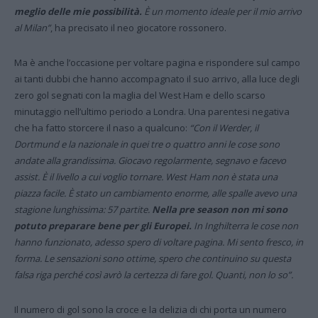
meglio delle mie possibilità.
È un momento ideale per il mio arrivo
al Milan”
, ha precisato il neo giocatore rossonero.
Ma è anche l’occasione per voltare pagina e rispondere sul campo
ai tanti dubbi che hanno accompagnato il suo arrivo, alla luce degli
zero gol segnati con la maglia del West Ham e dello scarso
minutaggio nell’ultimo periodo a Londra. Una parentesi negativa
che ha fatto storcere il naso a qualcuno:
“Con il Werder, il
Dortmund e la nazionale in quei tre o quattro anni le cose sono
andate alla grandissima. Giocavo regolarmente, segnavo e facevo
assist. È il livello a cui voglio tornare. West Ham non è stata una
piazza facile. È stato un cambiamento enorme, alle spalle avevo una
stagione lunghissima: 57 partite.
Nella pre season non mi sono
potuto preparare bene per gli Europei.
In Inghilterra le cose non
hanno funzionato, adesso spero di voltare pagina. Mi sento fresco, in
forma. Le sensazioni sono ottime, spero che continuino su questa
falsa riga perché così avrò la certezza di fare gol. Quanti, non lo so”.
Il numero di gol sono la croce e la delizia di chi porta un numero