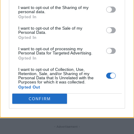
I want to opt-out of the Sharing of my
personal data.
ARTICOLO PRECEDENTE
ARTICOLO SUCCESSIVO
Opted In
Strage Crans-Montana, Tajani
La Fiamma Olimpica è arrivata a
“Giusto che l’Italia si costituisca
Genova, l’assessore Ferro
I want to opt-out of the Sale of my
parte civile”
“Messaggio di unità attorno ai
Personal Data.
valori dello sport”
Opted In
I want to opt-out of processing my
Personal Data for Targeted Advertising.
STAY CONNECTED
Opted In
I want to opt-out of Collection, Use,
Retention, Sale, and/or Sharing of my
Personal Data that Is Unrelated with the
9,253
3,533
2,652
Purposes for which it was collected.
Opted Out
Fans
Follower
Iscritti
CONFIRM
- Advertisement -
- Advertisement -