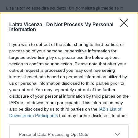
E se “alto” volesse dire scudetto? Un giornalista gli chiede se in
quel caso sarebbe disposto a coprire il buco vicino agli incisivi con
un dente d’oro:
“No (ride, ndr). È una parte di me. C’è chi ha il naso
Laltra Vicenza -
Do Not Process My Personal
pronunciato, io ho questo buco. Fa parte della mia identità, non mi
Information
crea problemi. Rimarrà questo buco indipendentemente da come
finirà la stagione”.
If you wish to opt-out of the sale, sharing to third parties, or
processing of your personal or sensitive information for
targeted advertising by us, please use the below opt-out
– Foto IPA Agency –
section to confirm your selection. Please note that after your
opt-out request is processed you may continue seeing
(ITALPRESS).
interest-based ads based on personal information utilized by
us or personal information disclosed to third parties prior to
your opt-out. You may separately opt-out of the further
TAGS
Italpress
TopNewsItalia
disclosure of your personal information by third parties on the
IAB’s list of downstream participants. This information may
also be disclosed by us to third parties on the
IAB’s List of
Downstream Participants
that may further disclose it to other
third parties.
Facebook
Twitter
Personal Data Processing Opt Outs