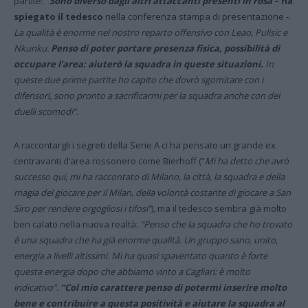
partite:
“Sono diverso dagli altri attaccanti presenti in rosa
– ha
spiegato il tedesco
nella conferenza stampa di presentazione -.
La qualità è enorme nel nostro reparto offensivo con Leao, Pulisic e
Nkunku.
Penso di poter portare presenza fisica, possibilità di
occupare l’area: aiuterò la squadra in queste situazioni.
In
queste due prime partite ho capito che dovrò sgomitare con i
difensori, sono pronto a sacrificarmi per la squadra anche con dei
duelli scomodi”.
A raccontargli i segreti della Serie A ci ha pensato un grande ex
centravanti d’area rossonero come Bierhoff (“
Mi ha detto che avrò
successo qui, mi ha raccontato di Milano, la città, la squadra e della
magia del giocare per il Milan, della volontà costante di giocare a San
Siro per rendere orgogliosi i tifosi”
), ma il tedesco sembra già molto
ben calato nella nuova realtà:
“Penso che la squadra che ho trovato
è una squadra che ha già enorme qualità. Un gruppo sano, unito,
energia a livelli altissimi. Mi ha quasi spaventato quanto è forte
questa energia dopo che abbiamo vinto a Cagliari: è molto
indicativo”.
“Col mio carattere penso di potermi inserire molto
bene e contribuire a questa positività e aiutare la squadra al