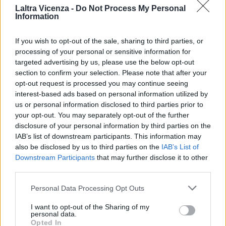
Laltra Vicenza -
Do Not Process My Personal
Information
EVENTI
Montecchio Maggiore, al Castello di
Romeo arrivano “Le nozze di Figaro” di
If you wish to opt-out of the sale, sharing to third parties, or
Mozart per Vicenza in Lirica
processing of your personal or sensitive information for
targeted advertising by us, please use the below opt-out
section to confirm your selection. Please note that after your
opt-out request is processed you may continue seeing
interest-based ads based on personal information utilized by
EVENTI
us or personal information disclosed to third parties prior to
Ferragosto: Gallerie d’Italia Intesa
your opt-out. You may separately opt-out of the further
Sanpaolo di Vicenza aperte gratis
disclosure of your personal information by third parties on the
IAB’s list of downstream participants. This information may
also be disclosed by us to third parties on the
IAB’s List of
Downstream Participants
that may further disclose it to other
EVENTI
third parties.
Paolo Gnutti premiato come eccellenza
veneta nel mondo all’International
Personal Data Processing Opt Outs
Scledum film festival
I want to opt-out of the Sharing of my
personal data.
Opted In