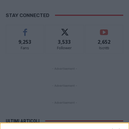
STAY CONNECTED
9,253
3,533
2,652
Fans
Follower
Iscritti
- Advertisement -
- Advertisement -
- Advertisement -
ULTIMI ARTICOLI