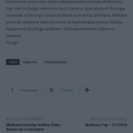
benessere: sono i temi della settantunesima puntata di Medicina
Top. Marco Klinger intervista Carlo Castoro, specialista in Chirurgia
Generale e Chirurgia Toracica Istituto Humanitas di Milano; Barbara
Jereczek, Direttore della Divisione di Radioterapia presso l’Istituto
Europeo di Oncologia di Milano; Christian Marinotti, editore e
docente.
fsc/gsl
TAGS
Italpress
TopNewsItalia
Facebook
Twitter
ARTICOLO PRECEDENTE
ARTICOLO SUCCESSIVO
Oklahoma travolge Golden State,
Medicina Top – 3/1/2026
Denver ko a Cleveland