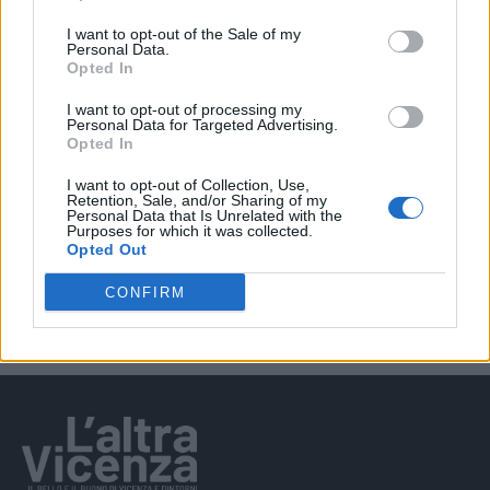
I want to opt-out of the Sale of my
EVENTI
Personal Data.
Berici in Festival 2026: a Lonigo “Little
Opted In
Italy, sulla strada del sogno”
I want to opt-out of processing my
Personal Data for Targeted Advertising.
Opted In
I want to opt-out of Collection, Use,
EVENTI
Retention, Sale, and/or Sharing of my
“Teatro in casa”: il 5 agosto il primo
Personal Data that Is Unrelated with the
Purposes for which it was collected.
spettacolo a Marano Vicentino con Maria
Opted Out
Celeste Carobene
CONFIRM