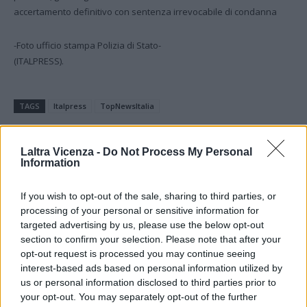
accertamento definitivo con sentenza irrevocabile di condanna
-Foto ufficio stampa Polizia di Stato-
(ITALPRESS).
TAGS
Italpress
TopNewsItalia
Laltra Vicenza -
Do Not Process My Personal
Information
Facebook
Twitter
If you wish to opt-out of the sale, sharing to third parties, or
processing of your personal or sensitive information for
targeted advertising by us, please use the below opt-out
ARTICOLO PRECEDENTE
ARTICOLO SUCCESSIVO
section to confirm your selection. Please note that after your
4 novembre, Meloni: “Onore a chi
Come si invia una PEC
opt-out request is processed you may continue seeing
ha servito e continua a servire
interest-based ads based on personal information utilized by
l’Italia con valore e impegno”
us or personal information disclosed to third parties prior to
your opt-out. You may separately opt-out of the further