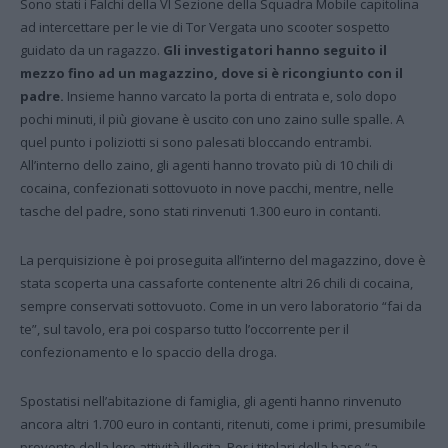
Sono stati i Falchi della VI Sezione della Squadra Mobile capitolina
ad intercettare per le vie di Tor Vergata uno scooter sospetto
guidato da un ragazzo.
Gli investigatori hanno seguito il
mezzo fino ad un magazzino, dove si è ricongiunto con il
padre.
Insieme hanno varcato la porta di entrata e, solo dopo
pochi minuti, il più giovane è uscito con uno zaino sulle spalle. A
quel punto i poliziotti si sono palesati bloccando entrambi.
All’interno dello zaino, gli agenti hanno trovato più di 10 chili di
cocaina, confezionati sottovuoto in nove pacchi, mentre, nelle
tasche del padre, sono stati rinvenuti 1.300 euro in contanti.
La perquisizione è poi proseguita all’interno del magazzino, dove è
stata scoperta una cassaforte contenente altri 26 chili di cocaina,
sempre conservati sottovuoto. Come in un vero laboratorio “fai da
te”, sul tavolo, era poi cosparso tutto l’occorrente per il
confezionamento e lo spaccio della droga.
Spostatisi nell’abitazione di famiglia, gli agenti hanno rinvenuto
ancora altri 1.700 euro in contanti, ritenuti, come i primi, presumibile
provento della loro attività illecita. Per i titolari della base “a