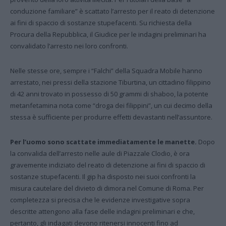
conduzione familiare” è scattato l’arresto per il reato di detenzione
ai fini di spaccio di sostanze stupefacenti. Su richiesta della
Procura della Repubblica, il Giudice per le indagini preliminari ha
convalidato l’arresto nei loro confronti.
Nelle stesse ore, sempre i “Falchi” della Squadra Mobile hanno
arrestato, nei pressi della stazione Tiburtina, un cittadino filippino
di 42 anni trovato in possesso di 50 grammi di shaboo, la potente
metanfetamina nota come “droga dei filippini”, un cui decimo della
stessa è sufficiente per produrre effetti devastanti nell’assuntore.
Per l’uomo sono scattate immediatamente le manette.
Dopo
la convalida dell’arresto nelle aule di Piazzale Clodio, è ora
gravemente indiziato del reato di detenzione ai fini di spaccio di
sostanze stupefacenti. Il gip ha disposto nei suoi confronti la
misura cautelare del divieto di dimora nel Comune di Roma. Per
completezza si precisa che le evidenze investigative sopra
descritte attengono alla fase delle indagini preliminari e che,
pertanto, gli indagati devono ritenersi innocenti fino ad