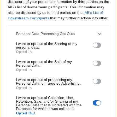
disclosure of your personal information by third parties on the
STAY CONNECTED
IAB’s list of downstream participants. This information may
also be disclosed by us to third parties on the
IAB’s List of
Downstream Participants
that may further disclose it to other
third parties.
9,253
3,533
2,652
Fans
Follower
Iscritti
Personal Data Processing Opt Outs
I want to opt-out of the Sharing of my
personal data.
Opted In
- Advertisement -
I want to opt-out of the Sale of my
Personal Data.
- Advertisement -
Opted In
I want to opt-out of processing my
Personal Data for Targeted Advertising.
- Advertisement -
Opted In
I want to opt-out of Collection, Use,
ULTIMI ARTICOLI
Retention, Sale, and/or Sharing of my
Personal Data that Is Unrelated with the
Purposes for which it was collected.
Opted Out
EVENTI