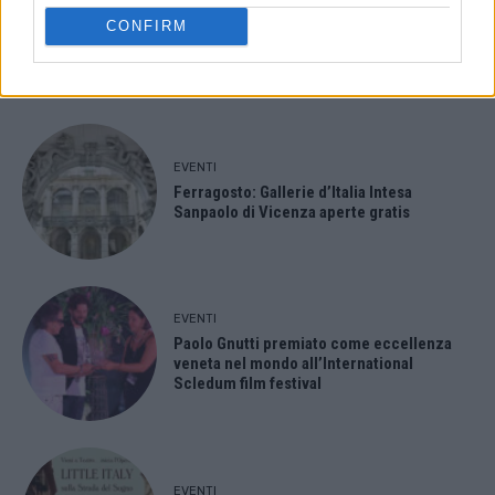
Montecchio Maggiore, al Castello di
CONFIRM
Romeo arrivano “Le nozze di Figaro” di
Mozart per Vicenza in Lirica
EVENTI
Ferragosto: Gallerie d’Italia Intesa
Sanpaolo di Vicenza aperte gratis
EVENTI
Paolo Gnutti premiato come eccellenza
veneta nel mondo all’International
Scledum film festival
EVENTI