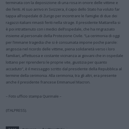
terminata con la deposizione di una rosa in onore delle vittime e
dei feriti. Al suo arrivo in Svizzera, il capo dello Stato ha voluto far
tappa all’ospedale di Zurigo per incontrare le famiglie di due dei
ragazzi italiani rimasti feriti nella strage. Il presidente Mattarella si
è poi intrattenuto con i medici dell’ospedale, che ha ringraziato
insieme al personale della Protezione Civile. “La cerimonia di oggi
per l’immane tragedia che si è consumata impone poche parole:
angoscia nel ricordo delle vittime, piena solidarietà verso i loro
familiari, affettuosa e costante vicinanza ai giovani che in ospedale
lottano per riprendersi le proprie vite, giustizia per quanto
accaduto”, è il messaggio scritto dal presidente della Repubblica al
termine della cerimonia. Alla cerimonia, tra gli altri, era presente
anche il presidente francese Emmanuel Macron.
– Foto ufficio stampa Quirinale –
(ITALPRESS).