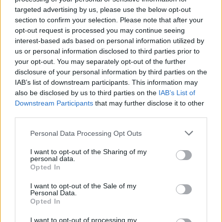
targeted advertising by us, please use the below opt-out
- Advertisement -
section to confirm your selection. Please note that after your
opt-out request is processed you may continue seeing
interest-based ads based on personal information utilized by
- Advertisement -
us or personal information disclosed to third parties prior to
your opt-out. You may separately opt-out of the further
disclosure of your personal information by third parties on the
- Advertisement -
IAB’s list of downstream participants. This information may
also be disclosed by us to third parties on the
IAB’s List of
Downstream Participants
that may further disclose it to other
ULTIMI ARTICOLI
third parties.
Personal Data Processing Opt Outs
EVENTI
Berici in Festival 2026: a Lonigo “Little
I want to opt-out of the Sharing of my
personal data.
Italy, sulla strada del sogno”
Opted In
I want to opt-out of the Sale of my
Personal Data.
Opted In
EVENTI
“Teatro in casa”: il 5 agosto il primo
I want to opt-out of processing my