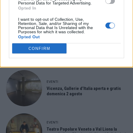
Personal Data for Targeted Advertising.
spettacolo a Marano Vicentino con Maria
Opted In
Celeste Carobene
I want to opt-out of Collection, Use,
Retention, Sale, and/or Sharing of my
Personal Data that Is Unrelated with the
Purposes for which it was collected.
Opted Out
EVENTI
Salotti Urbani 2026 al Bixio di Vicenza:
CONFIRM
agosto inizia con libri, poesie e musica
EVENTI
Vicenza, Gallerie d’Italia aperta e gratis
domenica 2 agosto
EVENTI
Teatro Popolare Veneto a Val Liona la