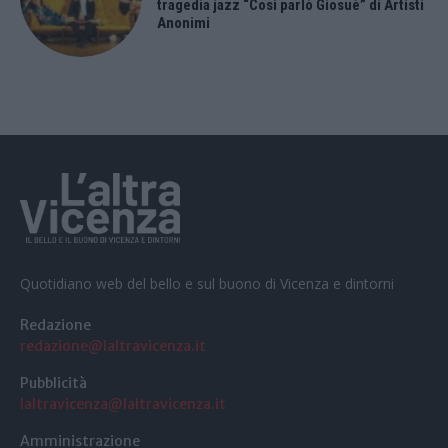
tragedia jazz “Così parlò Giosuè” di Artisti
Anonimi
Quotidiano web del bello e sul buono di Vicenza e dintorni
Redazione
redazione@laltravicenza.it
Pubblicità
laltravicenza@laltravicenza.it
Amministrazione