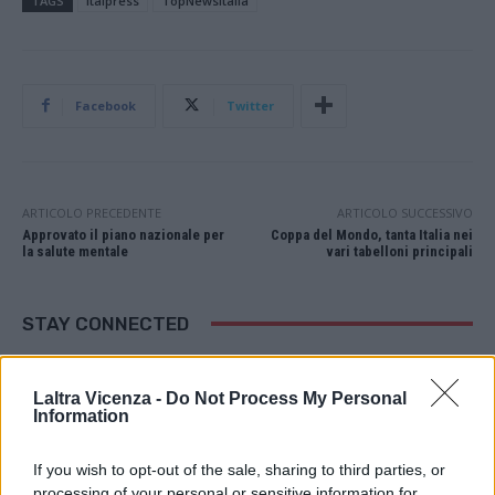
TAGS
Italpress
TopNewsItalia
Facebook
Twitter
ARTICOLO PRECEDENTE
ARTICOLO SUCCESSIVO
Approvato il piano nazionale per
Coppa del Mondo, tanta Italia nei
la salute mentale
vari tabelloni principali
STAY CONNECTED
Laltra Vicenza -
Do Not Process My Personal
Information
9,253
3,533
2,652
Fans
Follower
Iscritti
If you wish to opt-out of the sale, sharing to third parties, or
processing of your personal or sensitive information for