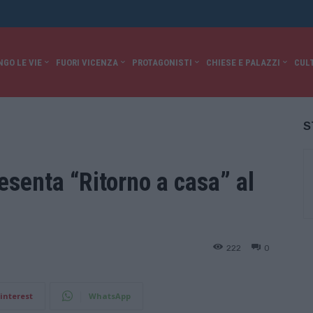
NGO LE VIE
FUORI VICENZA
PROTAGONISTI
CHIESE E PALAZZI
CUL
S
senta “Ritorno a casa” al
222
0
interest
WhatsApp