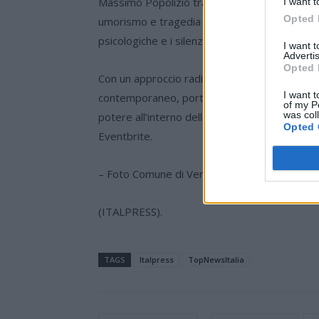
Massimo Popolizio traduce in una messinsce
I want t
Opted 
umorismo e tragedia con un ritmo quasi da “sp
psicologiche e i silenzi eloquenti tipici della sc
I want 
Advertis
Opted 
Con un approccio radicale e innovativo Popol
I want t
contemporaneo, portando alla luce le sue inqu
of my P
was col
potere all’interno della famiglia. Conduce l’i
Opted 
Eventbrite.
– Foto Comune di Venezia –
(ITALPRESS).
TAGS
Italpress
TopNewsItalia