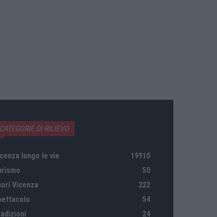
CATEGORIE DI RILIEVO
cenza lungo le vie
19910
urismo
50
uori Vicenza
222
pettacolo
54
adizioni
24