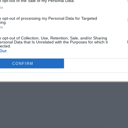
na “pericolosamente” divertente, muovendosi tra
o opt-out of the Sale of my Personal Data.
In
artito emotivo e linguistico”, per svelare le tensioni
rittura pinteriana.
to opt-out of processing my Personal Data for Targeted
ing.
In
izio affronta questo testo, fondamentale del teatro
o opt-out of Collection, Use, Retention, Sale, and/or Sharing
ietanti verità sulla natura umana e sulle dinamiche di
ersonal Data that Is Unrelated with the Purposes for which it
lected.
ncontro Chiara Pavan. Ingresso libero su prenotazione su
Out
CONFIRM