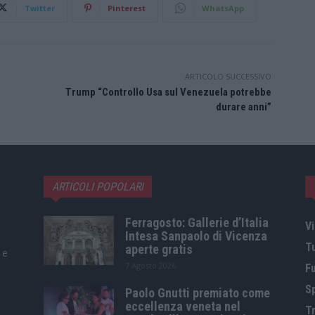
Twitter
Pinterest
WhatsApp
ARTICOLO SUCCESSIVO
Trump “Controllo Usa sul Venezuela potrebbe
durare anni”
ARTICOLI POPOLARI
Ferragosto: Gallerie d’Italia
Vi
Intesa Sanpaolo di Vicenza
T
aperte gratis
 e
7 Agosto 2026
F
S
Paolo Gnutti premiato come
eccellenza veneta nel
Tr