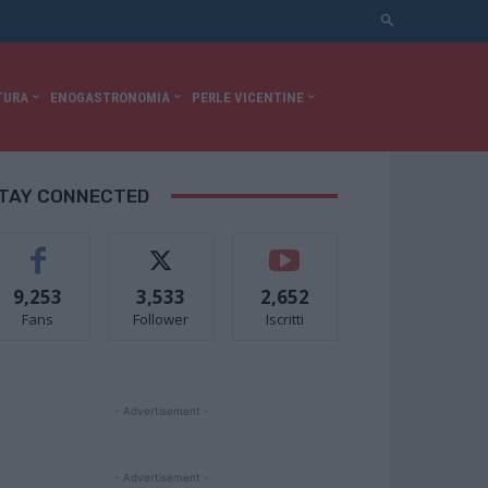
TURA
ENOGASTRONOMIA
PERLE VICENTINE
TAY CONNECTED
9,253
3,533
2,652
Fans
Follower
Iscritti
- Advertisement -
- Advertisement -