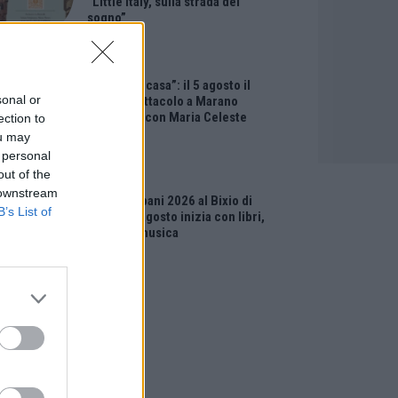
“Little Italy, sulla strada del
sogno”
EVENTI
“Teatro in casa”: il 5 agosto il
sonal or
primo spettacolo a Marano
Vicentino con Maria Celeste
ection to
Carobene
ou may
 personal
out of the
EVENTI
 downstream
Salotti Urbani 2026 al Bixio di
B’s List of
Vicenza: agosto inizia con libri,
poesie e musica