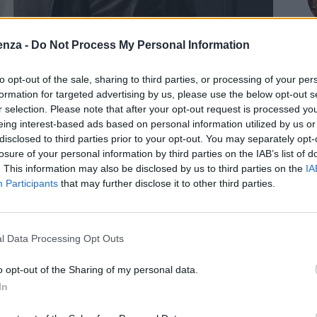
enza -
Do Not Process My Personal Information
to opt-out of the sale, sharing to third parties, or processing of your per
formation for targeted advertising by us, please use the below opt-out s
r selection. Please note that after your opt-out request is processed y
eing interest-based ads based on personal information utilized by us or
disclosed to third parties prior to your opt-out. You may separately opt-
losure of your personal information by third parties on the IAB’s list of
 Advertisement -
. This information may also be disclosed by us to third parties on the
IA
Participants
that may further disclose it to other third parties.
dell’anno per gli Incontri con gli artisti al Teatro
ssimo Popolizio, interprete e regista del capolavoro di
ro per raccontare il suo ultimo lavoro, nella duplice veste
l Data Processing Opt Outs
 capolavoro di Harold Pinter, a sessant’anni dalla sua
 forza nell’esplorare le dinamiche familiari distorte, il
o opt-out of the Sharing of my personal data.
rti. Il cinismo, la cattiveria, l’humor di Pinter
In
 opera dalla struttura quasi cinematografica, che