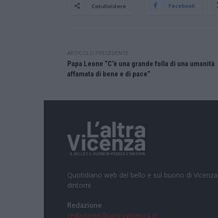
Facebook
Condividere
ARTICOLO PRECEDENTE
Papa Leone “C’è una grande folla di una umanità
affamata di bene e di pace”
Quotidiano web del bello e sul buono di Vicenza
dintorni
Redazione
redazione@laltravicenza.it