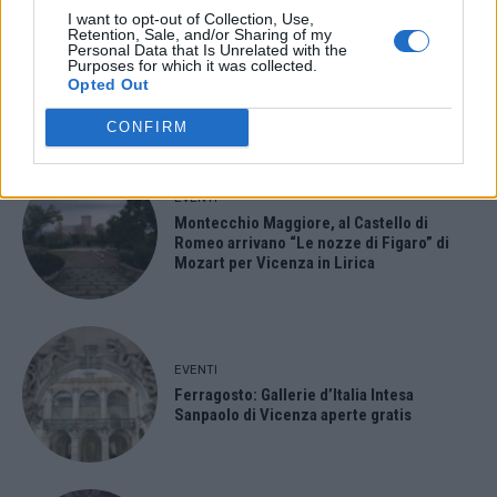
I want to opt-out of Collection, Use,
Retention, Sale, and/or Sharing of my
Personal Data that Is Unrelated with the
- Advertisement -
Purposes for which it was collected.
Opted Out
ULTIMI ARTICOLI
CONFIRM
EVENTI
Montecchio Maggiore, al Castello di
Romeo arrivano “Le nozze di Figaro” di
Mozart per Vicenza in Lirica
EVENTI
Ferragosto: Gallerie d’Italia Intesa
Sanpaolo di Vicenza aperte gratis