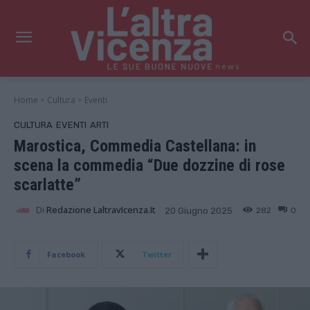
news
Home
Cultura
Eventi
CULTURA
EVENTI
ARTI
Marostica, Commedia Castellana: in
scena la commedia “Due dozzine di rose
scarlatte”
Di
Redazione LaltravIcenza.it
282
0
20 Giugno 2025
Facebook
Twitter