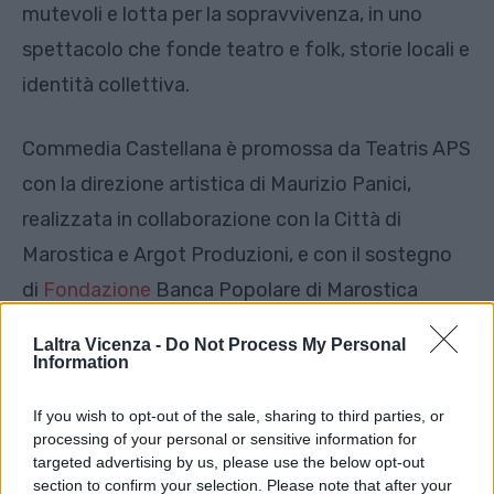
mutevoli e lotta per la sopravvivenza, in uno
spettacolo che fonde teatro e folk, storie locali e
identità collettiva.
Commedia Castellana è promossa da Teatris APS
con la direzione artistica di Maurizio Panici,
realizzata in collaborazione con la Città di
Marostica e Argot Produzioni, e con il sostegno
di
Fondazione
Banca Popolare di Marostica
Volksbank.
Laltra Vicenza -
Do Not Process My Personal
Information
If you wish to opt-out of the sale, sharing to third parties, or
processing of your personal or sensitive information for
targeted advertising by us, please use the below opt-out
Facebook
Twitter
section to confirm your selection. Please note that after your