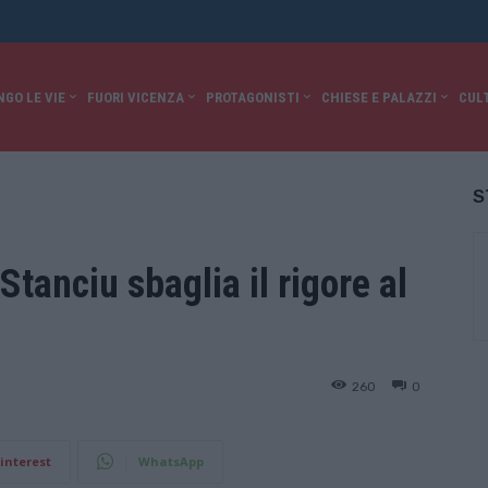
NGO LE VIE
FUORI VICENZA
PROTAGONISTI
CHIESE E PALAZZI
CUL
S
Stanciu sbaglia il rigore al
260
0
interest
WhatsApp