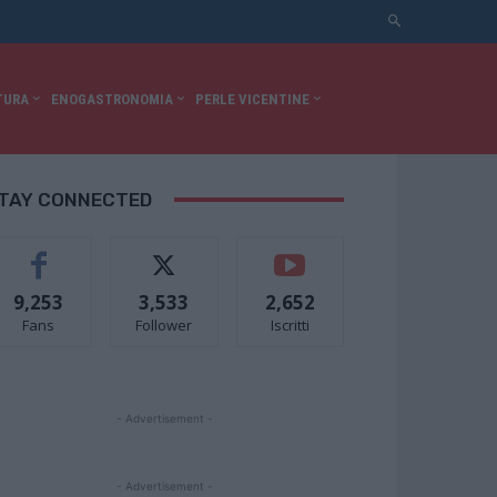
TURA
ENOGASTRONOMIA
PERLE VICENTINE
TAY CONNECTED
9,253
3,533
2,652
Fans
Follower
Iscritti
- Advertisement -
- Advertisement -