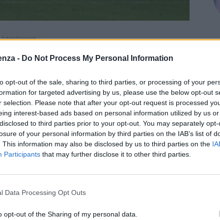
 Advertisement -
enza -
Do Not Process My Personal Information
nchine rossonere di Max Allegri, il Milan pareggia 1-1
tanciu che, al 99°, spreca il rigore della vittoria, dopo il
to opt-out of the sale, sharing to third parties, or processing of your per
niziale vantaggio dell’ex Colombo. Il Milan resta a -3
formation for targeted advertising by us, please use the below opt-out s
 sua striscia di imbattibilità, mentre la squadra di De
r selection. Please note that after your opt-out request is processed y
tina.
eing interest-based ads based on personal information utilized by us or
disclosed to third parties prior to your opt-out. You may separately opt-
ne della partita è dei padroni di casa. Al 7′ sugli sviluppi
losure of your personal information by third parties on the IAB’s list of
sta e costringe Leali a smanacciare sulla traversa.
. This information may also be disclosed by us to third parties on the
IA
 con pulizia tecnica e personalità. La rete dell’1-0 degli
Participants
that may further disclose it to other third parties.
ettiva del Milan, ma anche della capacità dei rossoblù di
 serve Malinovskyi, che finta il cross e lo effettua subito
ealizzare in caduta il più classico dei gol dell’ex
l Data Processing Opt Outs
o opt-out of the Sharing of my personal data.
ggiare: Leali nega il gol a Leao da due passi, poi sulla