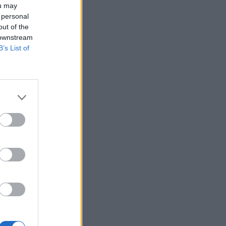
ou may
 personal
out of the
 downstream
B’s List of