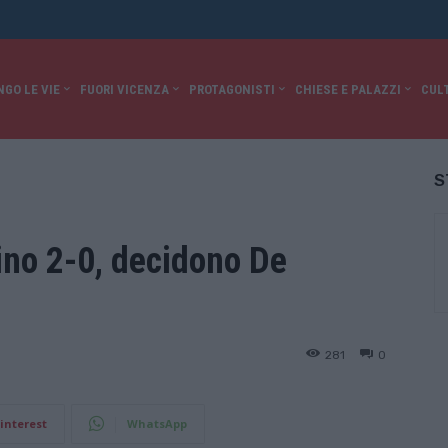
NGO LE VIE
FUORI VICENZA
PROTAGONISTI
CHIESE E PALAZZI
CUL
S
rino 2-0, decidono De
281
0
interest
WhatsApp