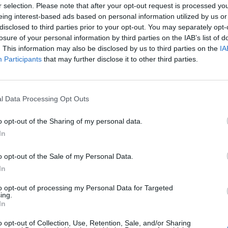
r selection. Please note that after your opt-out request is processed y
schi hanno sfiorato la rete con Zalewski, lanciato a rete
eing interest-based ads based on personal information utilized by us or
 ad intercettare la conclusione dell’italo-polacco.
disclosed to third parties prior to your opt-out. You may separately opt-
losure of your personal information by third parties on the IAB’s list of
. This information may also be disclosed by us to third parties on the
IA
o da dove aveva lasciato: al 3′ Zappacosta, su
Participants
that may further disclose it to other third parties.
il palo, merito anche della parata di Paleari. Col passare
ducia, gli ingressi di Simeone e Adams hanno creato
, decisiva la parata di Carnesecchi sullo stesso
l Data Processing Opt Outs
e minuti dal termine dei 90 regolamentari Vlasic ha
ha sorvolato la traversa bergamasca. In pieno recupero, col
o opt-out of the Sharing of my personal data.
In
eggio,
Mario Pasalic lanciato in contropiede, ha
o opt-out of the Sale of my Personal Data.
In
to opt-out of processing my Personal Data for Targeted
ing.
i 6.5 (22’st Musah 6), Djimsiti 7 (44’pt Hien 6), Ahanor
In
 Bernasconi 6.5; De Ketelaere 7.5 (34’st Samardzic sv),
o opt-out of Collection, Use, Retention, Sale, and/or Sharing
2’st Scamacca 6). In panchina: Rossi, Sportiello, Sulemana,