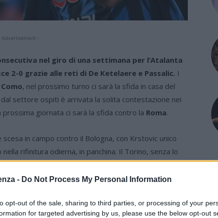
 Advertisement -
nsecutiva nel giro di una settimana per l’Atalanta
sce 2-0 grazie alle reti di De Ketelaere e Passalic.
I
l Como
, nel prossimo turno ci sarà la sfida in casa del
dal settore ospiti è arrivata la solita contestazione nei
 prossima giornata ci sarà la sfida contro la
Roma
.
 scesa in campo contro il Bologna, con Krstovic unico
lla rifinitura odierna, in panchina. Il Torino, senza lo
imile, con Vlasic sulla linea di centrocampo e l’ex Zapata
enza -
Do Not Process My Personal Information
a inattiva, al 13′ De Ketelaere – su calcio d’angolo
to opt-out of the sale, sharing to third parties, or processing of your per
formation for targeted advertising by us, please use the below opt-out s
con un colpo di testa terminato sul secondo palo. I