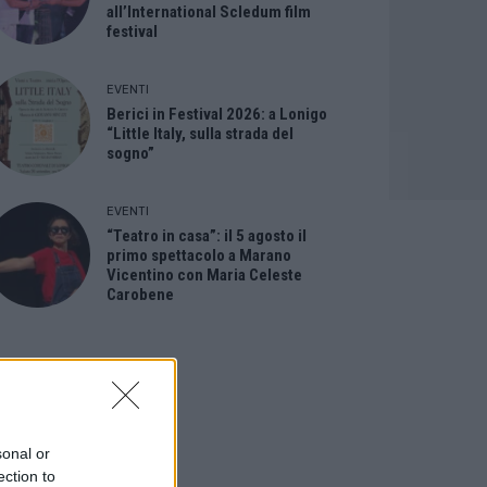
all’International Scledum film
festival
EVENTI
Berici in Festival 2026: a Lonigo
“Little Italy, sulla strada del
sogno”
EVENTI
“Teatro in casa”: il 5 agosto il
primo spettacolo a Marano
Vicentino con Maria Celeste
Carobene
sonal or
ection to