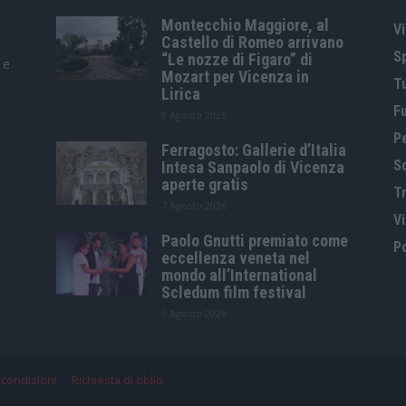
Montecchio Maggiore, al
Vi
Castello di Romeo arrivano
S
“Le nozze di Figaro” di
 e
Mozart per Vicenza in
T
Lirica
F
8 Agosto 2026
P
Ferragosto: Gallerie d’Italia
S
Intesa Sanpaolo di Vicenza
aperte gratis
Tr
7 Agosto 2026
V
Paolo Gnutti premiato come
Po
eccellenza veneta nel
mondo all’International
Scledum film festival
6 Agosto 2026
 condizioni
Richiesta di oblio