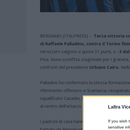
-
BERGAMO (ITALPRESS) –
Terza vittoria co
di Raffaele Palladino, contro il Torino fini
nerazzurri salgono a quota 31 punti, a –
3 da
Pisa. Nona sconfitta stagionale per i granata, 
confronti del presidente
Urbano Cairo.
Nella
Palladino ha confermato la stessa formazione
riferimento offensivo e Scamacca, recuperato ne
squalificato Casadei, ha schierato un modulo s
al centro dell’attacco.
Laltra Vic
I padroni di casa hanno sfruttato la prima pall
If you wish 
sensitive in
battuto da Bernasconi -, ha superato Paleari 