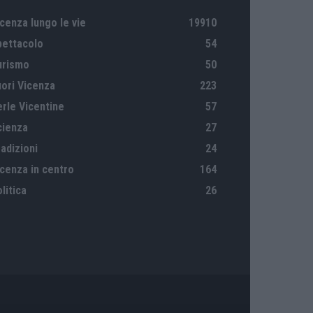
cenza lungo le vie
19910
pettacolo
54
urismo
50
uori Vicenza
223
erle Vicentine
57
cienza
27
adizioni
24
icenza in centro
164
litica
26