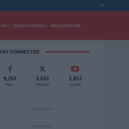
TURA
ENOGASTRONOMIA
PERLE VICENTINE
TAY CONNECTED
9,253
3,533
2,652
Fans
Follower
Iscritti
- Advertisement -
- Advertisement -