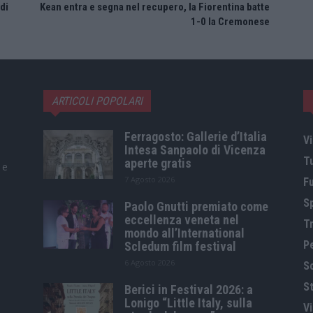
 di
Kean entra e segna nel recupero, la Fiorentina batte
1-0 la Cremonese
ARTICOLI POPOLARI
Ferragosto: Gallerie d’Italia
Vi
Intesa Sanpaolo di Vicenza
T
aperte gratis
 e
7 Agosto 2026
F
S
Paolo Gnutti premiato come
eccellenza veneta nel
Tr
mondo all’International
P
Scledum film festival
6 Agosto 2026
S
St
Berici in Festival 2026: a
Lonigo “Little Italy, sulla
V