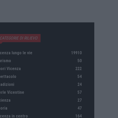
CATEGORIE DI RILIEVO
cenza lungo le vie
19910
urismo
50
uori Vicenza
222
pettacolo
54
adizioni
24
erle Vicentine
57
cienza
27
oria
47
icenza in centro
164