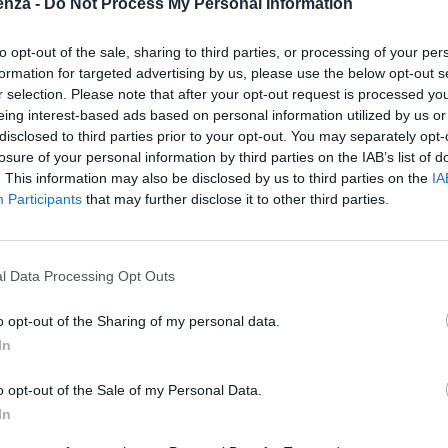
enza -
Do Not Process My Personal Information
to opt-out of the sale, sharing to third parties, or processing of your per
formation for targeted advertising by us, please use the below opt-out s
r selection. Please note that after your opt-out request is processed y
eing interest-based ads based on personal information utilized by us or
 Advertisement -
disclosed to third parties prior to your opt-out. You may separately opt-
losure of your personal information by third parties on the IAB’s list of
aio, i pazienti accolti dall’Ospedale Niguarda di Milano
. This information may also be disclosed by us to third parties on the
IA
nnaio, a poche ore dall’evento. Altri 4 sono stati trasferiti
Participants
that may further disclose it to other third parties.
lla Svizzera, mentre il 3 gennaio se ne sono aggiunti
presi in carico 2 pazienti provenienti da Aarau e Zurigo”.
È
nese, in un aggiornamento sul numero di feriti
l Data Processing Opt Outs
.
“Quasi tutti i feriti hanno 15-16 anni, fatta
o opt-out of the Sharing of my personal data.
 donna di 55.
Sette sono considerati in condizioni
In
iù intensive. Niguarda rimane a disposizione per
ualmente ricoverato a Zurigo, al momento considerato
o opt-out of the Sale of my Personal Data.
 e assistenza ad ulteriori feriti. Le equipe che si stanno
In
dicina d’urgenza e Pronto Soccorso, al Centro Ustioni,