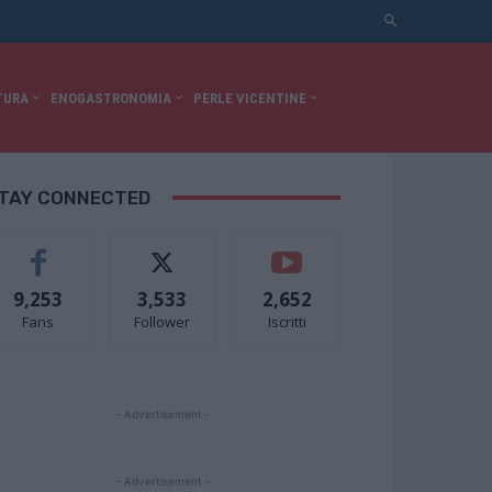
TURA
ENOGASTRONOMIA
PERLE VICENTINE
TAY CONNECTED
9,253
3,533
2,652
Fans
Follower
Iscritti
- Advertisement -
- Advertisement -