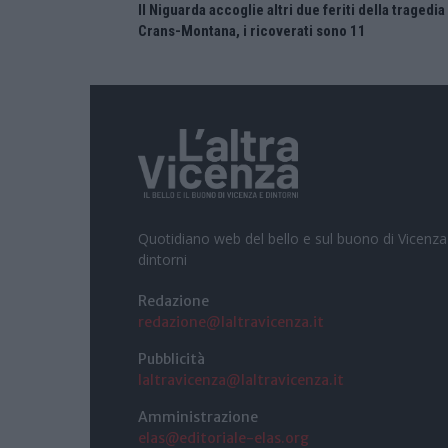
Il Niguarda accoglie altri due feriti della tragedia
Crans-Montana, i ricoverati sono 11
Quotidiano web del bello e sul buono di Vicenza
dintorni
Redazione
redazione@laltravicenza.it
Pubblicità
laltravicenza@laltravicenza.it
Amministrazione
elas@editoriale-elas.org