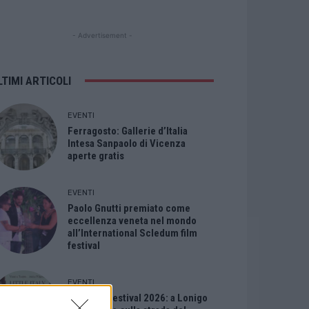
- Advertisement -
LTIMI ARTICOLI
EVENTI
Ferragosto: Gallerie d’Italia
Intesa Sanpaolo di Vicenza
aperte gratis
EVENTI
Paolo Gnutti premiato come
eccellenza veneta nel mondo
all’International Scledum film
festival
EVENTI
Berici in Festival 2026: a Lonigo