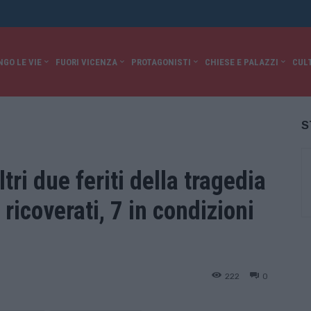
NGO LE VIE
FUORI VICENZA
PROTAGONISTI
CHIESE E PALAZZI
CUL
S
tri due feriti della tragedia
icoverati, 7 in condizioni
222
0