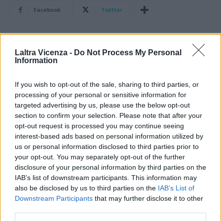
Facebook
Twitter
Laltra Vicenza -
Do Not Process My Personal
ARTICOLO PRECEDENTE
ARTICOLO SUCCESSIVO
Information
Max Pezzali ospite di Sanremo
Short track, olimpionico cinese
2026, sarà presente in tutte e
Wu Dajing annuncia il ritiro
cinque le serate
If you wish to opt-out of the sale, sharing to third parties, or
processing of your personal or sensitive information for
targeted advertising by us, please use the below opt-out
STAY CONNECTED
section to confirm your selection. Please note that after your
opt-out request is processed you may continue seeing
interest-based ads based on personal information utilized by
us or personal information disclosed to third parties prior to
your opt-out. You may separately opt-out of the further
9,253
3,533
2,652
disclosure of your personal information by third parties on the
Fans
Follower
Iscritti
IAB’s list of downstream participants. This information may
also be disclosed by us to third parties on the
IAB’s List of
Downstream Participants
that may further disclose it to other
- Advertisement -
third parties.