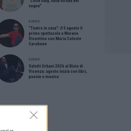
“Little Italy, sulla strada del
sogno”
EVENTI
“Teatro in casa”: il 5 agosto il
primo spettacolo a Marano
Vicentino con Maria Celeste
Carobene
EVENTI
Salotti Urbani 2026 al Bixio di
Vicenza: agosto inizia con libri,
poesie e musica
sonal or