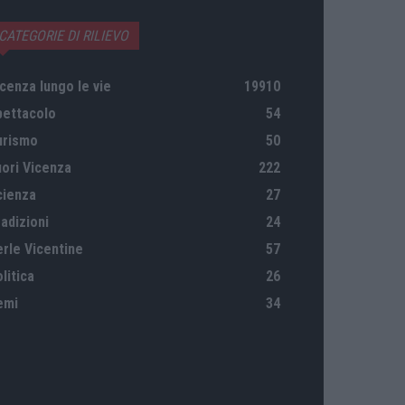
CATEGORIE DI RILIEVO
cenza lungo le vie
19910
pettacolo
54
urismo
50
uori Vicenza
222
cienza
27
adizioni
24
erle Vicentine
57
litica
26
emi
34