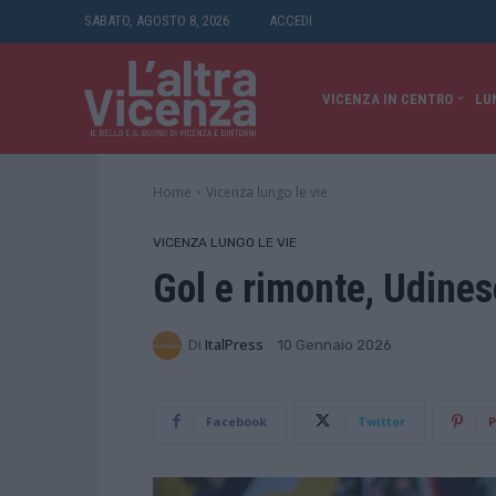
SABATO, AGOSTO 8, 2026
ACCEDI
VICENZA IN CENTRO
LU
Home
Vicenza lungo le vie
VICENZA LUNGO LE VIE
Gol e rimonte, Udines
Di
ItalPress
10 Gennaio 2026
Facebook
Twitter
P