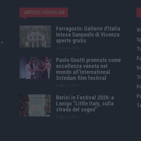
ARTICOLI POPOLARI
Ferragosto: Gallerie d’Italia
Vi
Intesa Sanpaolo di Vicenza
S
aperte gratis
 e
7 Agosto 2026
T
F
Paolo Gnutti premiato come
eccellenza veneta nel
S
mondo all’International
Tr
Scledum film festival
6 Agosto 2026
P
Po
Berici in Festival 2026: a
Lonigo “Little Italy, sulla
T
strada del sogno”
5 Agosto 2026