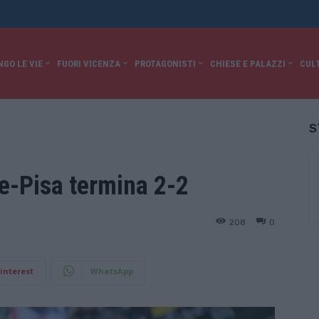
NGO LE VIE
FUORI VICENZA
PROTAGONISTI
CHIESE E PALAZZI
CUL
S
e-Pisa termina 2-2
208
0
interest
WhatsApp