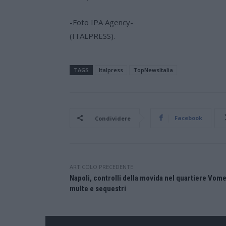
-Foto IPA Agency-
(ITALPRESS).
TAGS
Italpress
TopNewsItalia
Facebook
Condividere
ARTICOLO PRECEDENTE
Napoli, controlli della movida nel quartiere Vom
multe e sequestri