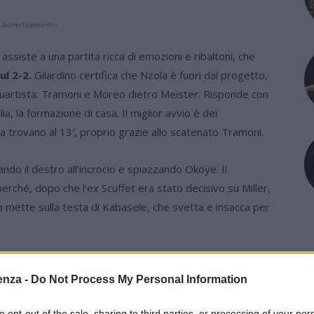
 Advertisement -
assiste a una partita ricca di emozioni e ribaltoni, che
ul 2-2.
Gilardino certifica che Nzola è fuori dal progetto,
quartista: Tramoni e Moreo dietro Meister. Risponde con
ia, la formazione di casa. Il miglior avvio è dei
a trovano al 13′, proprio grazie allo scatenato Tramoni.
ando il destro all’incrocio e spiazzando Okoye. Il
erché, dopo che l’ex Scuffet era stato decisivo su Miller,
 la mette sulla testa di Kabasele, che svetta e insacca per
, con l’Udinese che pian piano prende il controllo del
enza -
Do Not Process My Personal Information
ch sembra destinato verso il pari al riposo, ma Leris
 Ekkelenkamp ed è rigore. Dopo la revisione al Var, Davis
to opt-out of the sale, sharing to third parties, or processing of your per