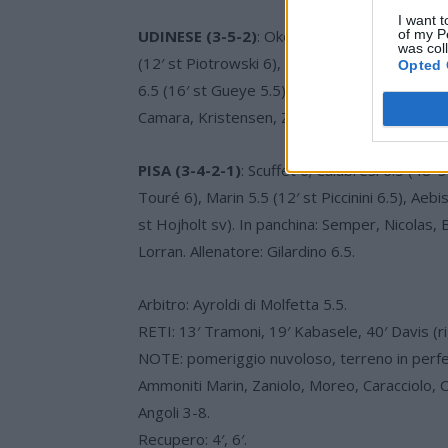
I want t
UDINESE (3-5-2)
: Okoye 5; Bertola 6, Kabase
of my P
was col
(12′ st Piotrowski 6), Karlstrom 6, Miller 6 (3
Opted 
6.5 (16′ st Gueye 5.5), Davis 6. In panchina: S
Camara, Kristensen, Zemura, Rui Modesto. All
PISA (3-4-2-1)
: Scuffet 6; Calabresi 6.5 (48′ 
Touré 6), Marin 5.5 (12′ st Piccinini 6.5), Aeb
st Hojholt sv). In panchina: Semper, Nicolas
Lorran. Allenatore: Gilardino 6.5.
Arbitro: Ayroldi di Molfetta 5.5.
RETI: 13′ Tramoni, 19′ Kabasele, 40′ Davis (ri
NOTE: pomeriggio nuvoloso, terreno in perfet
Ammoniti Marin, Zaniolo, Moreo, Caracciolo, 
Angoli 3-8.
Recupero: 4′, 6′.