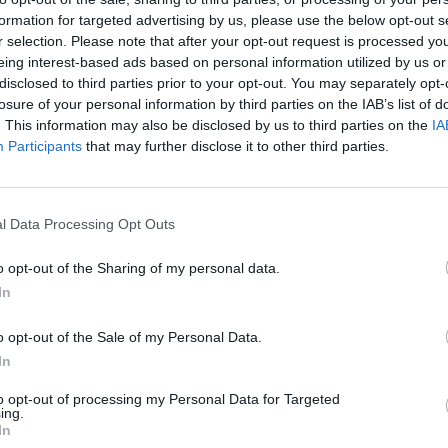
ol in Serie A, il terzo dal dischetto, ed è 2-1 a metà gara.
formation for targeted advertising by us, please use the below opt-out s
r selection. Please note that after your opt-out request is processed y
un quarto d’ora, perde Zaniolo: il problema al ginocchio si
eing interest-based ads based on personal information utilized by us or
disclosed to third parties prior to your opt-out. You may separately opt-
ian piano riprende campo e, al 66′, sfrutta una clamorosa
losure of your personal information by third parties on the IAB’s list of
iccinini sul cross di Tramoni, Okoye compie una papera e
. This information may also be disclosed by us to third parties on the
IA
Participants
that may further disclose it to other third parties.
nque minuti più recupero da giocare, nei quali si
palo con Meister e impegna Okoye in un paio d’occasioni,
l Data Processing Opt Outs
 Passa un minuto e i friulani, clamorosamente, si
o opt-out of the Sharing of my personal data.
mo da due passi. Nei minuti di recupero sostanzialmente
In
o opt-out of the Sale of my Personal Data.
 invece aggancia Fiorentina e Verona a quota 13 punti.
In
 è -3 dalla salvezza prima dei match delle rivali.
to opt-out of processing my Personal Data for Targeted
ing.
In