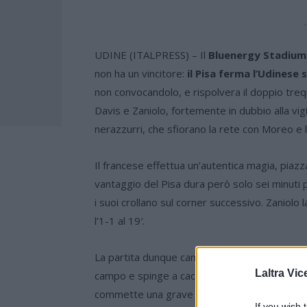
-
UDINE (ITALPRESS) – Il
Bluenergy Stadium
non ha un vincitore:
il Pisa ferma l’Udinese s
non convocandolo, e rispolvera il doppio tre
Davis e Zaniolo, fortemente in dubbio alla vigil
nerazzurri, che sfiorano la rete con Moreo e l
Il francese effettua un’autentica magia, piazz
vantaggio del Pisa dura però solo sei minuti p
i suoi crollano sul corner successivo. Zaniolo
l’1-1 al 19′.
La partita dunque cambia completamente volto
Laltra Vic
campo e spinge a caccia del vantaggio. Il mat
commette una grave ingenuità al 40′: fallo su
If you wish 