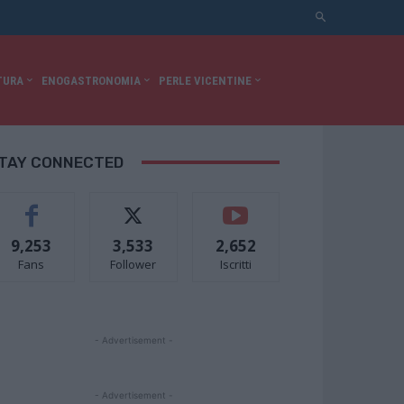
TURA
ENOGASTRONOMIA
PERLE VICENTINE
TAY CONNECTED
9,253
3,533
2,652
Fans
Follower
Iscritti
- Advertisement -
- Advertisement -