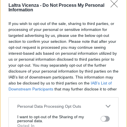
trovava in acque internazionali ed era impegnata in attività illegali nel
Laltra Vicenza -
Do Not Process My Personal
Mar dei Caraibi”,
precisa il post.
Information
– foto di repertorio IPA Agency –
If you wish to opt-out of the sale, sharing to third parties, or
processing of your personal or sensitive information for
targeted advertising by us, please use the below opt-out
(ITALPRESS).
section to confirm your selection. Please note that after your
opt-out request is processed you may continue seeing
interest-based ads based on personal information utilized by
TAGS
TopNewsItalia
Italpress
us or personal information disclosed to third parties prior to
your opt-out. You may separately opt-out of the further
disclosure of your personal information by third parties on the
IAB’s list of downstream participants. This information may
Facebook
Twitter
also be disclosed by us to third parties on the
IAB’s List of
Downstream Participants
that may further disclose it to other
third parties.
Personal Data Processing Opt Outs
ARTICOLO PRECEDENTE
ARTICOLO SUCCESSIVO
Blitz Usa in Venezuela, l’America
Cina: Chongqing integra
I want to opt-out of the Sharing of my
spaccata fra favorevoli e contrari
conservazione ecologica e
personal data.
sviluppo turistico (1)
Opted In