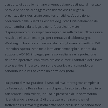
trasporto di petrolio iraniano e venezuelano destinato al mercato
nero, a beneficio di soggetti considerati ostili o legati a
organizzazioni designate come terroristiche. L’operazione,
coordinata dalla Guardia Costiera degli Stati Uniti nell’ambito dei
poteri attribuiti dalla legislazione federale, ha visto il
dispiegamento di un ampio ventaglio di assetti militari. Oltre a unità
navali ed elicotteri impiegati per il tentativo di abbordaggio,
Washington ha schierato velivoli da pattugliamento marittimo P-8
Poseidon, specializzati nella lotta antisommergibile, e aerei da
supporto AC-130J, impiegati per la sorveglianza e la protezione
dell’area operativa. L’obiettivo era assicurare il controllo della nave
e consentire l’imbarco di personale tecnico e di comando per
condurla in sicurezza verso un porto designato.
Dal punto di vista giuridico, il caso solleva interrogativi complessi.
La Federazione Russa ha infatti disposto la scorta della petroliera
con proprie unità militari, inclusa la presenza di un sottomarino,
rivendicando la necessità di proteggere una nave che nel
frattempo risultava registrata sotto bandiera russa. Secondo fonti