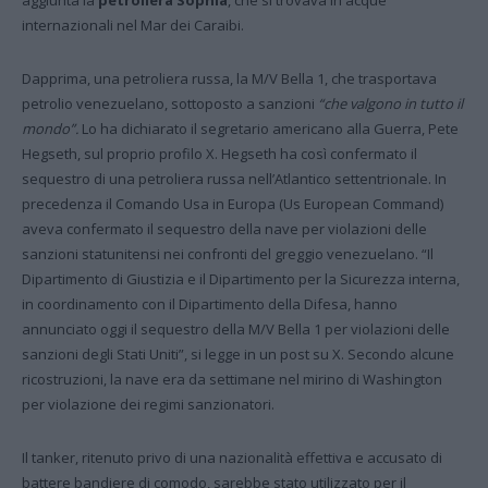
internazionali nel Mar dei Caraibi.
Dapprima, una petroliera russa, la M/V Bella 1, che trasportava
petrolio venezuelano, sottoposto a sanzioni
“che valgono in tutto il
mondo”.
Lo ha dichiarato il segretario americano alla Guerra, Pete
Hegseth, sul proprio profilo X. Hegseth ha così confermato il
sequestro di una petroliera russa nell’Atlantico settentrionale. In
precedenza il Comando Usa in Europa (Us European Command)
aveva confermato il sequestro della nave per violazioni delle
sanzioni statunitensi nei confronti del greggio venezuelano. “Il
Dipartimento di Giustizia e il Dipartimento per la Sicurezza interna,
in coordinamento con il Dipartimento della Difesa, hanno
annunciato oggi il sequestro della M/V Bella 1 per violazioni delle
sanzioni degli Stati Uniti”, si legge in un post su X. Secondo alcune
ricostruzioni, la nave era da settimane nel mirino di Washington
per violazione dei regimi sanzionatori.
Il tanker, ritenuto privo di una nazionalità effettiva e accusato di
battere bandiere di comodo, sarebbe stato utilizzato per il