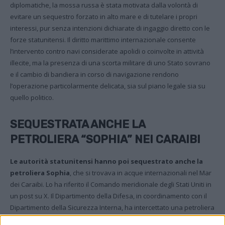
diplomatiche, la mossa russa è stata motivata dalla volontà di
evitare un sequestro forzato in alto mare e di tutelare i propri
interessi, pur senza intenzioni dichiarate di ingaggio diretto con le
forze statunitensi. Il diritto marittimo internazionale consente
l’intervento contro navi considerate apolidi o coinvolte in attività
illecite, ma la presenza di una scorta militare di uno Stato sovrano
e il cambio di bandiera in corso di navigazione rendono
l’operazione particolarmente delicata, sia sul piano legale sia su
quello politico.
SEQUESTRATA ANCHE LA
PETROLIERA “SOPHIA” NEI CARAIBI
Le autorità statunitensi hanno poi sequestrato anche la
petroliera Sophia
, che si trovava in acque internazionali nel Mar
dei Caraibi. Lo ha riferito il Comando meridionale degli Stati Uniti in
un post su X. Il Dipartimento della Difesa, in coordinamento con il
Dipartimento della Sicurezza Interna, ha intercettato una petroliera
nelle ore precedenti l’alba.
“La nave intercettata, la M/T Sophia, si