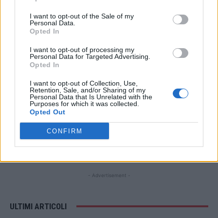
I want to opt-out of the Sale of my
Personal Data.
STAY CONNECTED
Opted In
I want to opt-out of processing my
Personal Data for Targeted Advertising.
Opted In
9,253
3,533
2,652
Fans
Follower
Iscritti
I want to opt-out of Collection, Use,
Retention, Sale, and/or Sharing of my
Personal Data that Is Unrelated with the
Purposes for which it was collected.
Opted Out
- Advertisement -
CONFIRM
- Advertisement -
- Advertisement -
ULTIMI ARTICOLI