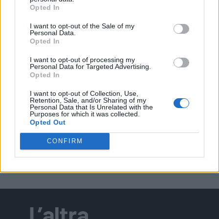
Opted In
I want to opt-out of the Sale of my
Personal Data.
EVENTI
Opted In
Salotti Urbani 2026 al Bixio di Vicenza:
agosto inizia con libri, poesie e musica
I want to opt-out of processing my
Personal Data for Targeted Advertising.
Opted In
I want to opt-out of Collection, Use,
Retention, Sale, and/or Sharing of my
Personal Data that Is Unrelated with the
EVENTI
Purposes for which it was collected.
Vicenza, Gallerie d’Italia aperta e gratis
Opted Out
domenica 2 agosto
CONFIRM