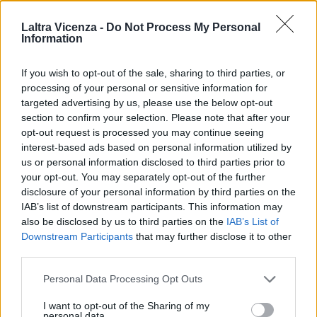
ULTIMI ARTICOLI
Laltra Vicenza -
Do Not Process My Personal
Information
EVENTI
Paolo Gnutti premiato come eccellenza
If you wish to opt-out of the sale, sharing to third parties, or
veneta nel mondo all’International
processing of your personal or sensitive information for
Scledum film festival
targeted advertising by us, please use the below opt-out
section to confirm your selection. Please note that after your
opt-out request is processed you may continue seeing
interest-based ads based on personal information utilized by
us or personal information disclosed to third parties prior to
EVENTI
your opt-out. You may separately opt-out of the further
Berici in Festival 2026: a Lonigo “Little
disclosure of your personal information by third parties on the
Italy, sulla strada del sogno”
IAB’s list of downstream participants. This information may
also be disclosed by us to third parties on the
IAB’s List of
Downstream Participants
that may further disclose it to other
third parties.
EVENTI
“Teatro in casa”: il 5 agosto il primo
Personal Data Processing Opt Outs
spettacolo a Marano Vicentino con Maria
Celeste Carobene
I want to opt-out of the Sharing of my
personal data.