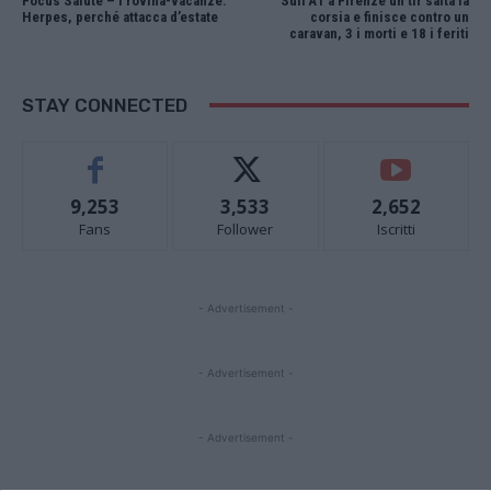
Focus Salute – I rovina-vacanze:
Sull’A1 a Firenze un tir salta la
Herpes, perché attacca d’estate
corsia e finisce contro un
caravan, 3 i morti e 18 i feriti
STAY CONNECTED
9,253
3,533
2,652
Fans
Follower
Iscritti
- Advertisement -
- Advertisement -
- Advertisement -