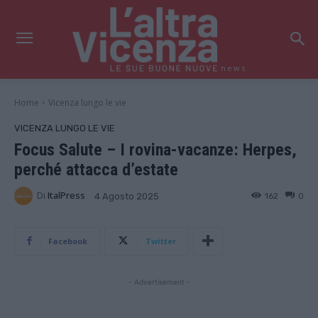
news
Home
Vicenza lungo le vie
VICENZA LUNGO LE VIE
Focus Salute – I rovina-vacanze: Herpes,
perché attacca d’estate
Di
ItalPress
162
0
4 Agosto 2025
Facebook
Twitter
- Advertisement -