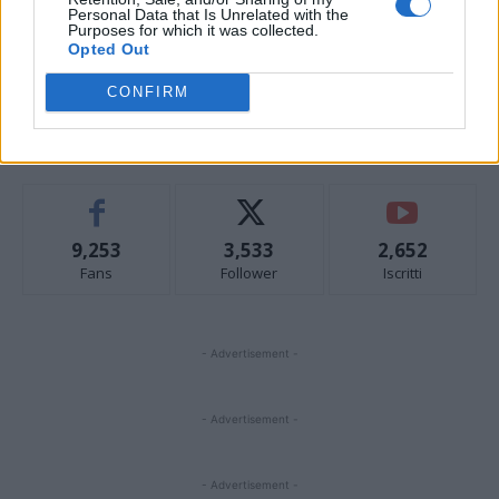
Personal Data that Is Unrelated with the
ARTICOLO PRECEDENTE
ARTICOLO SUCCESSIVO
Purposes for which it was collected.
Il Sole 24 Ore celebra 160 anni
Maratona di Palermo, al CRAL
Opted Out
con un’edizione speciale
UniCredit la mostra fotografica di
Gianfranco De Paoli
CONFIRM
STAY CONNECTED
9,253
3,533
2,652
Fans
Follower
Iscritti
- Advertisement -
- Advertisement -
- Advertisement -