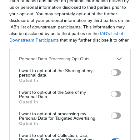
interest-based ads based on personal information utilized by
In effetti, l’intero processo potrebbe subire una rilevante
us or personal information disclosed to third parties prior to
your opt-out. You may separately opt-out of the further
accelerazione in conseguenza di una forte correzione al ribasso
disclosure of your personal information by third parties on the
dei mercati finanziari Usa, al momento solo potenziale ma tutt’altro
IAB’s list of downstream participants. This information may
che una possibilità remota. L’eventualità di una nuova crisi
also be disclosed by us to third parties on the
IAB’s List of
finanziaria troverebbe infatti un mondo molto diverso da quello
Downstream Participants
that may further disclose it to other
all’indomani della crisi del 2008, un mondo più propenso a ricercare
third parties.
nuovi equilibri monetari.
-foto Ipa Agency –
Personal Data Processing Opt Outs
(ITALPRESS).
I want to opt-out of the Sharing of my
personal data.
Opted In
TAGS
Italpress
TopNewsItalia
I want to opt-out of the Sale of my
Personal Data.
Opted In
I want to opt-out of processing my
Facebook
Twitter
Personal Data for Targeted Advertising.
Opted In
I want to opt-out of Collection, Use,
Retention, Sale, and/or Sharing of my