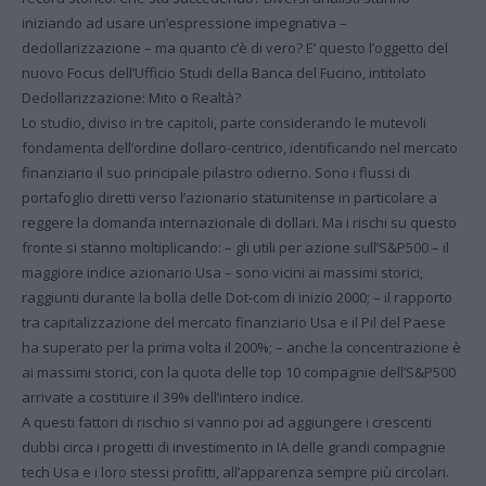
iniziando ad usare un’espressione impegnativa –
dedollarizzazione – ma quanto c’è di vero? E’ questo l’oggetto del
nuovo Focus dell’Ufficio Studi della Banca del Fucino, intitolato
Dedollarizzazione: Mito o Realtà?
Lo studio, diviso in tre capitoli, parte considerando le mutevoli
fondamenta dell’ordine dollaro-centrico, identificando nel mercato
finanziario il suo principale pilastro odierno. Sono i flussi di
portafoglio diretti verso l’azionario statunitense in particolare a
reggere la domanda internazionale di dollari. Ma i rischi su questo
fronte si stanno moltiplicando: – gli utili per azione sull’S&P500 – il
maggiore indice azionario Usa – sono vicini ai massimi storici,
raggiunti durante la bolla delle Dot-com di inizio 2000; – il rapporto
tra capitalizzazione del mercato finanziario Usa e il Pil del Paese
ha superato per la prima volta il 200%; – anche la concentrazione è
ai massimi storici, con la quota delle top 10 compagnie dell’S&P500
arrivate a costituire il 39% dell’intero indice.
A questi fattori di rischio si vanno poi ad aggiungere i crescenti
dubbi circa i progetti di investimento in IA delle grandi compagnie
tech Usa e i loro stessi profitti, all’apparenza sempre più circolari.