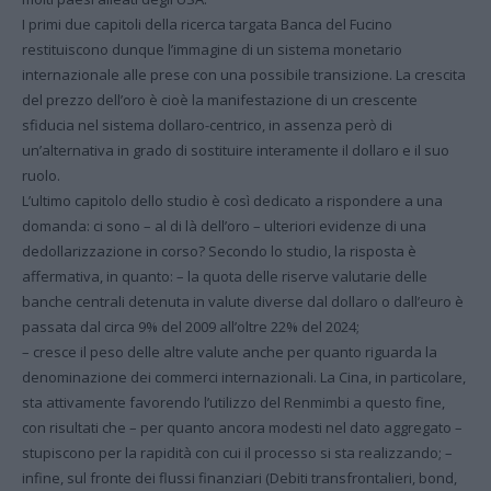
I primi due capitoli della ricerca targata Banca del Fucino
restituiscono dunque l’immagine di un sistema monetario
internazionale alle prese con una possibile transizione. La crescita
del prezzo dell’oro è cioè la manifestazione di un crescente
sfiducia nel sistema dollaro-centrico, in assenza però di
un’alternativa in grado di sostituire interamente il dollaro e il suo
ruolo.
L’ultimo capitolo dello studio è così dedicato a rispondere a una
domanda: ci sono – al di là dell’oro – ulteriori evidenze di una
dedollarizzazione in corso? Secondo lo studio, la risposta è
affermativa, in quanto: – la quota delle riserve valutarie delle
banche centrali detenuta in valute diverse dal dollaro o dall’euro è
passata dal circa 9% del 2009 all’oltre 22% del 2024;
– cresce il peso delle altre valute anche per quanto riguarda la
denominazione dei commerci internazionali. La Cina, in particolare,
sta attivamente favorendo l’utilizzo del Renmimbi a questo fine,
con risultati che – per quanto ancora modesti nel dato aggregato –
stupiscono per la rapidità con cui il processo si sta realizzando; –
infine, sul fronte dei flussi finanziari (Debiti transfrontalieri, bond,