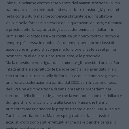
Infine, le politiche controverse varate dall’amministrazione Trump
hanno anch’esse contribuito ad esacerbare tensioni già presenti
nella congiuntura macroeconomica statunitense. Il risultato è
visibile nella fortissima crescita delle quotazioni dell’oro, e il motivo
è presto detto: la capacità degli asset denominati in dollari – in
primis i titoli di Stato Usa – di costituire un riparo contro il rischio è
sempre più messa in dubbio. Al contempo, ben poche classi di
asset sono in grado di svolgere la funzione di safe asset prima
riconosciuta al dollaro. L’oro, tra queste, è la principale.
Ma la questione non riguarda solamente gli investitori privati. Sono
infatti anche e soprattutto le banche centrali ad aver dato inizio,
con i propri acquisti, al rally dell’oro. Gli acquisti hanno registrato
una forte accelerazione a partire dal 2022, con l’invasione russa
dell’Ucraina e l’imposizione di sanzioni senza precedenti nei
confronti della Russia. Il legame con la weaponization del dollaro è
dunque chiaro, ancora di più alla luce dei Paesi che hanno
aumentato maggiormente le proprie riserve auree: Cina, Russia e
Turchia, per citarne tre. Ma non spiega tutto: infatti massicci
acquisti d’oro sono stati effettuati anche dalle banche centrali di
molti paesi alleati degli USA.