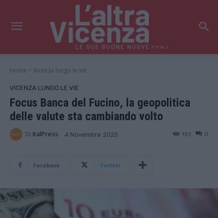
news
Home
Vicenza lungo le vie
VICENZA LUNGO LE VIE
Focus Banca del Fucino, la geopolitica
delle valute sta cambiando volto
Di
ItalPress
151
0
4 Novembre 2025
Facebook
Twitter