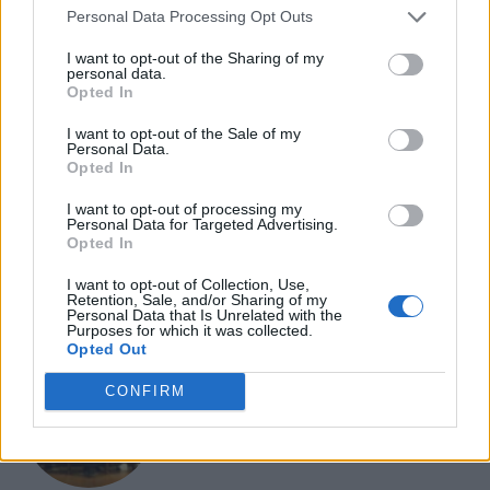
Personal Data Processing Opt Outs
I want to opt-out of the Sharing of my
personal data.
EVENTI
Opted In
Salotti Urbani 2026 al Bixio di Vicenza:
agosto inizia con libri, poesie e musica
I want to opt-out of the Sale of my
Personal Data.
Opted In
I want to opt-out of processing my
Personal Data for Targeted Advertising.
EVENTI
Opted In
Vicenza, Gallerie d’Italia aperta e gratis
domenica 2 agosto
I want to opt-out of Collection, Use,
Retention, Sale, and/or Sharing of my
Personal Data that Is Unrelated with the
Purposes for which it was collected.
Opted Out
EVENTI
CONFIRM
Teatro Popolare Veneto a Val Liona la
tragedia jazz “Così parlò Giosuè” di Artisti
Anonimi