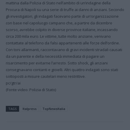
mattina dalla Polizia di Stato nell’ambito di un’indagine della
Procura di Napoli su una serie di truffe ai danni di anziani. Secondo
gli investigatori, gli indagati facevano parte di un’organizzazione
con base nel capoluogo campano che, a partire da dicembre
scorso, avrebbe colpito in diverse province italiane, incassando
circa 200 mila euro. Le vittime, tutte molto anziane, venivano
contattate al telefono da falsi appartenenti alle forze dell’ordine.
Con toni allarmanti, raccontavano di gravi incidenti stradali causati
da un parente e della necessità immediata di pagare un
risarcimento per evitarne l’arresto. Sotto shock, gli anziani
consegnavano contanti e gioielli. Altri quattro indagati sono stati
sottoposti a misure cautelari meno restrittive.
pc/gtr/ai
(Fonte video: Polizia di Stato)
TAGS
Italpress
TopNewsItalia