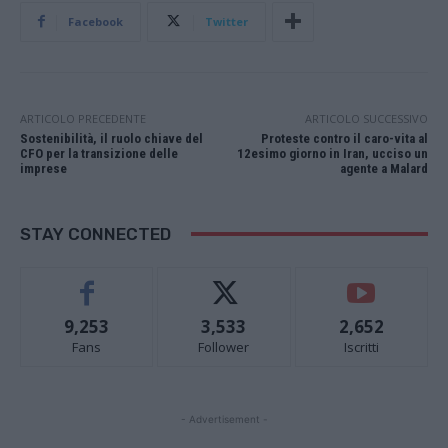
Facebook
Twitter
ARTICOLO PRECEDENTE
ARTICOLO SUCCESSIVO
Sostenibilità, il ruolo chiave del
Proteste contro il caro-vita al
CFO per la transizione delle
12esimo giorno in Iran, ucciso un
imprese
agente a Malard
STAY CONNECTED
9,253
3,533
2,652
Fans
Follower
Iscritti
- Advertisement -