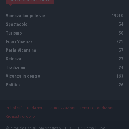
Vicenza lungo le vie
19910
Spettacolo
54
Turismo
50
Fuori Vicenza
221
Perle Vicentine
57
Scienza
27
Tradizioni
24
Vicenza in centro
163
Politica
26
Pubblicità
Redazione
Autorizzazioni
Temini e condizioni
Richiesta di oblio
©Editoriale Elas srl - Via Anastasio II 139 - 00165 Roma | P.iva