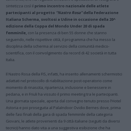
sintetizza così il
primo incontro nazionale delle atlete
partecipanti al progetto
“Nastro Rosa”
della Federazione
Italiana Scherma, svoltosi a Udine in occasione della 20^
edizione della Coppa del Mondo Under 20 di spada
femminile,
con la presenza di ben 55 donne che stanno
seguendo, nelle rispettive città, il programma che ha messo la
disciplina della scherma al servizio della comunità medico-
scientifica, con il coinvolgimento da record di 42 società in tutta
Italia.
Il Nastro Rosa della FIS, infatti, ha inserito allenamenti schermistici
adattati nel protocollo di riabilitazione post-operatorio come
momento di rinascita, ripartenza, inclusione e benessere in
pedana, e in Friuli ha vissuto il primo meeting tra le partecipanti.
Una giornata speciale, aperta dal convegno tenuto presso l’Hotel
Astoria e poi proseguita al PalaIndoor Ovidio Bernes dove, prima
delle fasi finali della gara di spada femminile della categoria
Giovani, le atlete provenienti da 9 città italiane (seguiti da diversi
tecnici) hanno dato vita a una suggestiva esibizione che ha