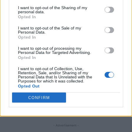
I want to opt-out of the Sharing of my
personal data.
ARTICOLO PRECEDENTE
ARTICOLO SUCCESSIVO
Opted In
Groenlandia, i leader europei: “Fa
Cina: Tianjin, scuola offre corsi e
parte della Nato, la sicurezza
attività su cultura tradizionale (1)
I want to opt-out of the Sale of my
dell’Artico rimane una priorità
Personal Data.
fondamentale”
Opted In
I want to opt-out of processing my
Personal Data for Targeted Advertising.
STAY CONNECTED
Opted In
I want to opt-out of Collection, Use,
Retention, Sale, and/or Sharing of my
Personal Data that Is Unrelated with the
9,253
3,533
2,652
Purposes for which it was collected.
Opted Out
Fans
Follower
Iscritti
CONFIRM
- Advertisement -
- Advertisement -