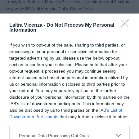
consigliere federale Marcello Scisciolo e il presidente del Comitato
regionale FIS Friuli Venezia Giulia, Eliseo Stella.
“Siamo felicissimi dell’esito di questo primo incontro nazionale
– ha
Laltra Vicenza -
Do Not Process My Personal
Information
chiosato
Menis
– e
certi che il percorso di condivisione e sviluppo
del progetto debba continuare. L’entusiasmo delle partecipanti in
If you wish to opt-out of the sale, sharing to third parties, or
questa esperienza vissuta a Udine è una gratificazione eccezionale
processing of your personal or sensitive information for
per tutto il Comitato organizzatore e per la Federazione”.
targeted advertising by us, please use the below opt-out
section to confirm your selection. Please note that after your
-Foto ufficio stampa Federscherma-
opt-out request is processed you may continue seeing
(ITALPRESS).
interest-based ads based on personal information utilized by
us or personal information disclosed to third parties prior to
your opt-out. You may separately opt-out of the further
TAGS
Italpress
TopNewsItalia
disclosure of your personal information by third parties on the
IAB’s list of downstream participants. This information may
also be disclosed by us to third parties on the
IAB’s List of
Downstream Participants
that may further disclose it to other
third parties.
Facebook
Twitter
Personal Data Processing Opt Outs