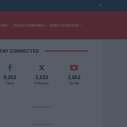
TURA
ENOGASTRONOMIA
PERLE VICENTINE
TAY CONNECTED
9,253
3,533
2,652
Fans
Follower
Iscritti
- Advertisement -
- Advertisement -