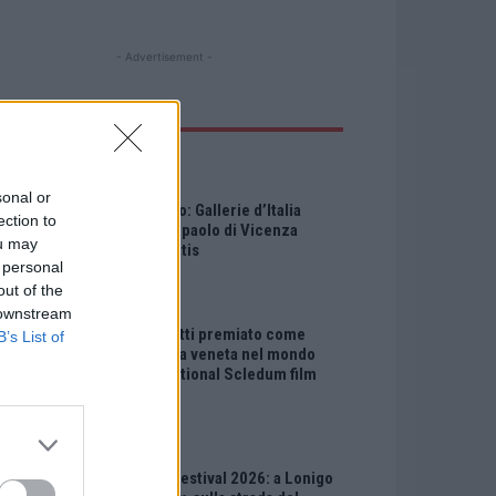
- Advertisement -
LTIMI ARTICOLI
EVENTI
sonal or
Ferragosto: Gallerie d’Italia
ection to
Intesa Sanpaolo di Vicenza
ou may
aperte gratis
 personal
out of the
EVENTI
 downstream
Paolo Gnutti premiato come
B’s List of
eccellenza veneta nel mondo
all’International Scledum film
festival
EVENTI
Berici in Festival 2026: a Lonigo