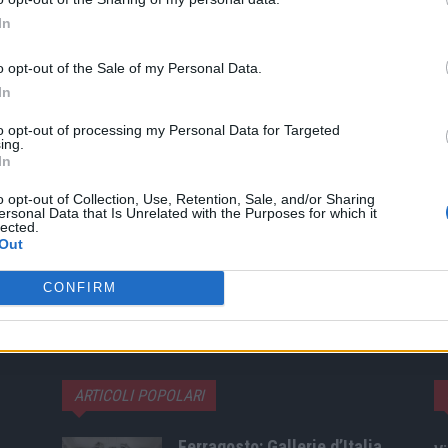
Twitter
Pinterest
WhatsApp
In
o opt-out of the Sale of my Personal Data.
In
ARTICOLO SUCCESSIVO
na
Eicma, Meda “Oltre 700 espositori da più di 50
to opt-out of processing my Personal Data for Targeted
ing.
Paesi”
In
o opt-out of Collection, Use, Retention, Sale, and/or Sharing
ersonal Data that Is Unrelated with the Purposes for which it
lected.
Out
CONFIRM
ARTICOLI POPOLARI
Ferragosto: Gallerie d’Italia