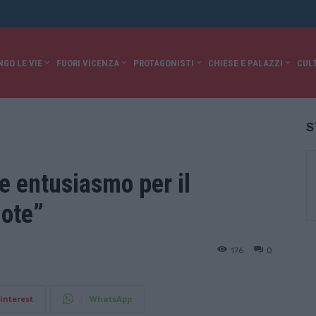
NGO LE VIE
FUORI VICENZA
PROTAGONISTI
CHIESE E PALAZZI
CUL
S
 entusiasmo per il
uote”
176
0
interest
WhatsApp