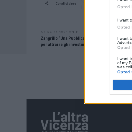
Facebook
Condividere
Opted 
I want t
Opted 
ARTICOLO PRECEDENTE
Zangrillo “Una Pubblica amministrazione moder
I want 
Advertis
per attrarre gli investimenti”
Opted 
I want t
of my P
was col
Opted 