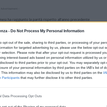
 Advertisement -
esi ha raggiunto la parità rispetto all’anno precedente
. Sicuramente positivo sarà il 2026 e lo possiamo capire
U
enza -
Do Not Process My Personal Information
, che sarà un record assoluto in termini di presenze e
tremamente positivo”. Lo ha detto Mariano Roman,
to opt-out of the sale, sharing to third parties, or processing of your per
dell’inaugurazione dell’82^ Edizione di EICMA –
formation for targeted advertising by us, please use the below opt-out s
in programma fino a domenica 9 novembre nei padiglioni
r selection. Please note that after your opt-out request is processed y
eing interest-based ads based on personal information utilized by us or
disclosed to third parties prior to your opt-out. You may separately opt-
losure of your personal information by third parties on the IAB’s list of
. This information may also be disclosed by us to third parties on the
IA
Participants
that may further disclose it to other third parties.
l Data Processing Opt Outs
o opt-out of the Sharing of my personal data.