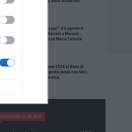
“Little Italy, sulla strada del
sogno”
EVENTI
“Teatro in casa”: il 5 agosto il
primo spettacolo a Marano
Vicentino con Maria Celeste
Carobene
EVENTI
Salotti Urbani 2026 al Bixio di
Vicenza: agosto inizia con libri,
poesie e musica
CATEGORIE DI RILIEVO