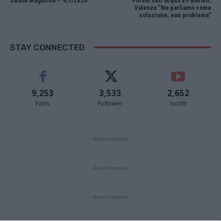
Salute Magazine – 9/1/2026
Forum sull’acqua a Palermo,
Valenza “Ne parliamo come
soluzione, non problema”
STAY CONNECTED
9,253
3,533
2,652
Fans
Follower
Iscritti
- Advertisement -
- Advertisement -
- Advertisement -