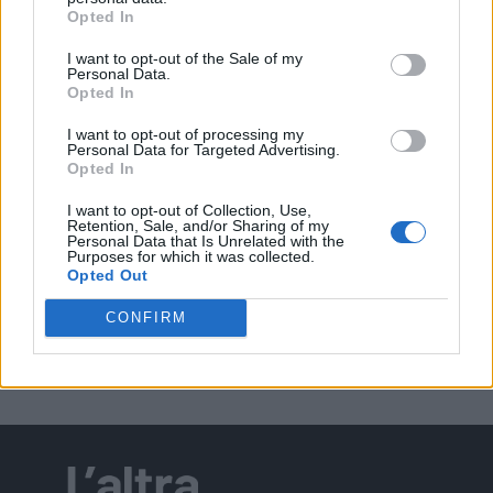
Opted In
I want to opt-out of the Sale of my
Personal Data.
EVENTI
Opted In
“Teatro in casa”: il 5 agosto il primo
spettacolo a Marano Vicentino con Maria
I want to opt-out of processing my
Celeste Carobene
Personal Data for Targeted Advertising.
Opted In
I want to opt-out of Collection, Use,
Retention, Sale, and/or Sharing of my
Personal Data that Is Unrelated with the
EVENTI
Purposes for which it was collected.
Salotti Urbani 2026 al Bixio di Vicenza:
Opted Out
agosto inizia con libri, poesie e musica
CONFIRM