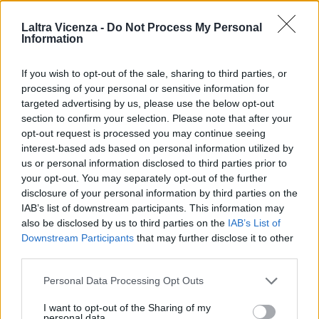
ULTIMI ARTICOLI
Laltra Vicenza -
Do Not Process My Personal
Information
EVENTI
If you wish to opt-out of the sale, sharing to third parties, or
Ferragosto: Gallerie d’Italia Intesa
processing of your personal or sensitive information for
Sanpaolo di Vicenza aperte gratis
targeted advertising by us, please use the below opt-out
section to confirm your selection. Please note that after your
opt-out request is processed you may continue seeing
interest-based ads based on personal information utilized by
EVENTI
us or personal information disclosed to third parties prior to
Paolo Gnutti premiato come eccellenza
your opt-out. You may separately opt-out of the further
veneta nel mondo all’International
disclosure of your personal information by third parties on the
Scledum film festival
IAB’s list of downstream participants. This information may
also be disclosed by us to third parties on the
IAB’s List of
Downstream Participants
that may further disclose it to other
third parties.
EVENTI
Personal Data Processing Opt Outs
Berici in Festival 2026: a Lonigo “Little
Italy, sulla strada del sogno”
I want to opt-out of the Sharing of my
personal data.