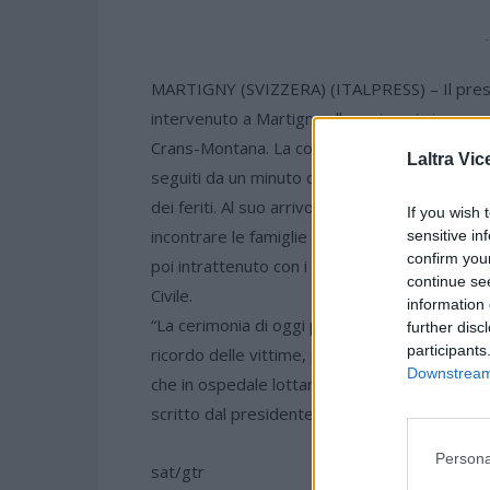
-
MARTIGNY (SVIZZERA) (ITALPRESS) – Il presid
intervenuto a Martigny alla cerimonia in memo
Crans-Montana. La commemorazione è iniziata c
Laltra Vic
seguiti da un minuto di silenzio, ed è termina
dei feriti. Al suo arrivo in Svizzera, il capo d
If you wish 
incontrare le famiglie di due dei ragazzi italian
sensitive in
confirm you
poi intrattenuto con i medici dell’ospedale, c
continue se
Civile.
information 
“La cerimonia di oggi per l’immane tragedia 
further disc
participants
ricordo delle vittime, piena solidarietà verso i
Downstream 
che in ospedale lottano per riprendersi le pro
scritto dal presidente della Repubblica al ter
Persona
sat/gtr