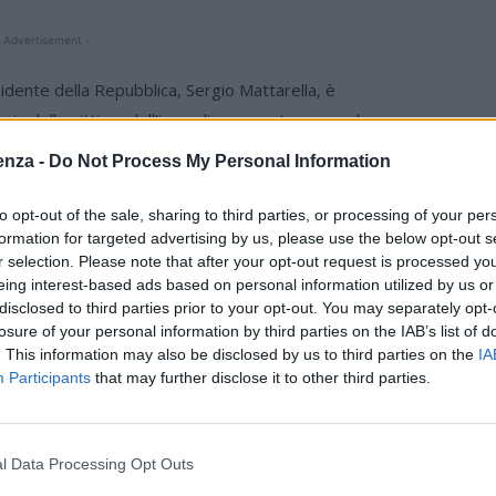
 Advertisement -
ente della Repubblica, Sergio Mattarella, è
ria delle vittime dell’incendio avvenuto a capodanno a
U
on i rintocchi delle campane in tutta la Svizzera,
enza -
Do Not Process My Personal Information
ta con la deposizione di una rosa in onore delle vittime e
ello Stato ha voluto far tappa all’ospedale di Zurigo per
to opt-out of the sale, sharing to third parties, or processing of your per
i rimasti feriti nella strage. Il presidente Mattarella si è
formation for targeted advertising by us, please use the below opt-out s
r selection. Please note that after your opt-out request is processed y
he ha ringraziato insieme al personale della Protezione
eing interest-based ads based on personal information utilized by us or
disclosed to third parties prior to your opt-out. You may separately opt-
che si è consumata impone poche parole: angoscia nel
losure of your personal information by third parties on the IAB’s list of
. This information may also be disclosed by us to third parties on the
IA
 loro familiari, affettuosa e costante vicinanza ai giovani
Participants
that may further disclose it to other third parties.
prie vite, giustizia per quanto accaduto”, è il messaggio
mine della cerimonia.
l Data Processing Opt Outs