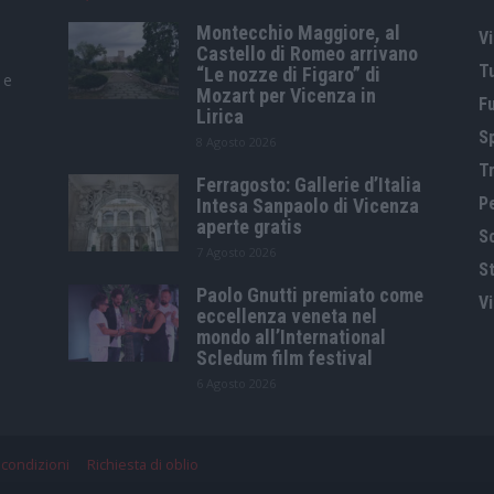
Montecchio Maggiore, al
Vi
Castello di Romeo arrivano
T
“Le nozze di Figaro” di
 e
Mozart per Vicenza in
F
Lirica
S
8 Agosto 2026
Tr
Ferragosto: Gallerie d’Italia
P
Intesa Sanpaolo di Vicenza
aperte gratis
S
7 Agosto 2026
St
Paolo Gnutti premiato come
V
eccellenza veneta nel
mondo all’International
Scledum film festival
6 Agosto 2026
 condizioni
Richiesta di oblio