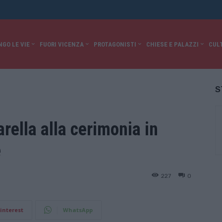
NGO LE VIE
FUORI VICENZA
PROTAGONISTI
CHIESE E PALAZZI
CUL
S
ella alla cerimonia in
e
227
0
interest
WhatsApp