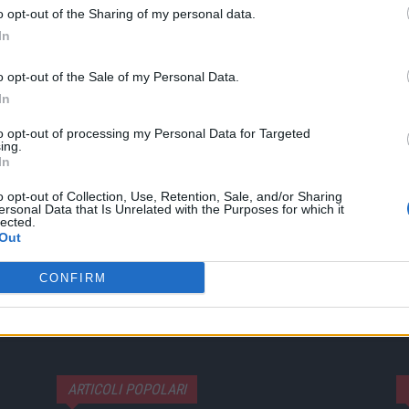
o opt-out of the Sharing of my personal data.
In
o opt-out of the Sale of my Personal Data.
In
to opt-out of processing my Personal Data for Targeted
ing.
Twitter
Pinterest
WhatsApp
In
o opt-out of Collection, Use, Retention, Sale, and/or Sharing
ersonal Data that Is Unrelated with the Purposes for which it
lected.
Out
ARTICOLO SUCCESSIVO
iù
Salute Magazine – 9/1/2026
CONFIRM
ARTICOLI POPOLARI