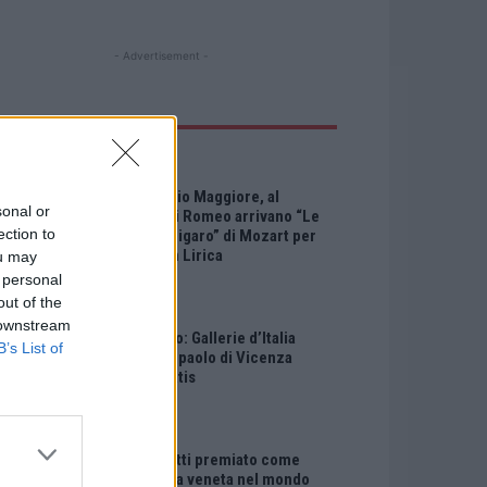
- Advertisement -
LTIMI ARTICOLI
EVENTI
Montecchio Maggiore, al
sonal or
Castello di Romeo arrivano “Le
ection to
nozze di Figaro” di Mozart per
Vicenza in Lirica
ou may
 personal
out of the
EVENTI
 downstream
Ferragosto: Gallerie d’Italia
B’s List of
Intesa Sanpaolo di Vicenza
aperte gratis
EVENTI
Paolo Gnutti premiato come
eccellenza veneta nel mondo