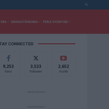
TURA
ENOGASTRONOMIA
PERLE VICENTINE
TAY CONNECTED
9,253
3,533
2,652
Fans
Follower
Iscritti
- Advertisement -
- Advertisement -