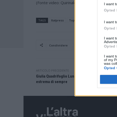
(Fonte video: Quirinale)
I want t
Opted 
TAGS
Italpress
TopNewsItalia
I want t
Opted 
I want 
Advertis
Facebook
Condividere
Opted 
I want t
of my P
was col
Opted 
ARTICOLO PRECEDENTE
Giulia Quadrifoglio Luna Rossa, la Quadrifoglio p
estrema di sempre