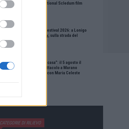
all’International Scledum film
festival
EVENTI
Berici in Festival 2026: a Lonigo
“Little Italy, sulla strada del
sogno”
EVENTI
“Teatro in casa”: il 5 agosto il
primo spettacolo a Marano
Vicentino con Maria Celeste
Carobene
CATEGORIE DI RILIEVO