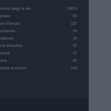
cenza lungo le vie
19910
urismo
50
uori Vicenza
223
pettacolo
54
adizioni
24
erle Vicentine
57
cienza
27
oria
47
icenza in centro
164