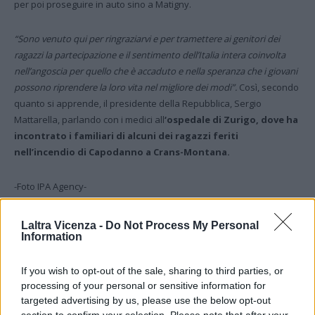
per poi proseguire in auto sino a Matigny.
“Sono venuto qui per ringraziarvi e per tramettere ai genitori dei
ragazzi la partecipazione e il sentimento dell’Italia intera coinvolta
nell’angoscia per quello che è accaduto e nella speranza che i giovani
possono riprendere la loro vita nel migliore dei modi”.
Così, secondo
quanto si apprende, il presidente della Repubblica, Sergio
Mattarella, parlando con i medici all
‘ospedale di Zurigo, dove ha
incontrato i familiari di alcuni dei ragazzi feriti
nell’incendio di Capodanno a Crans-Montana.
-Foto IPA Agency-
(ITALPRESS).
Laltra Vicenza -
Do Not Process My Personal
Information
TAGS
Italpress
TopNewsItalia
If you wish to opt-out of the sale, sharing to third parties, or
processing of your personal or sensitive information for
targeted advertising by us, please use the below opt-out