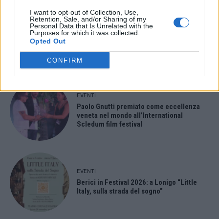
- Advertisement -
I want to opt-out of Collection, Use,
Retention, Sale, and/or Sharing of my
Personal Data that Is Unrelated with the
Purposes for which it was collected.
- Advertisement -
Opted Out
CONFIRM
ULTIMI ARTICOLI
EVENTI
Paolo Gnutti premiato come eccellenza
veneta nel mondo all’International
Scledum film festival
EVENTI
Berici in Festival 2026: a Lonigo “Little
Italy, sulla strada del sogno”