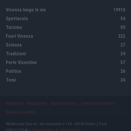
Vicenza lungo le vie
19910
Spettacolo
54
Turismo
50
Fuori Vicenza
222
Scienza
27
Tradizioni
24
Perle Vicentine
57
Politica
26
Temi
34
Pubblicità
Redazione
Autorizzazioni
Temini e condizioni
Richiesta di oblio
©Editoriale Elas srl - Via Anastasio II 139 - 00165 Roma | P.iva
03822120246 |
Privacy Policy
|
Cookie Policy