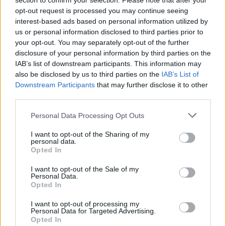
section to confirm your selection. Please note that after your
Facebook
Twitter
opt-out request is processed you may continue seeing
interest-based ads based on personal information utilized by
us or personal information disclosed to third parties prior to
your opt-out. You may separately opt-out of the further
ARTICOLO PRECEDENTE
ARTICOLO SUCCESSIVO
disclosure of your personal information by third parties on the
Venezuela, Meloni “Per la
Cina pronta a rafforzare
IAB’s list of downstream participants. This information may
liberazione degli italiani
cooperazione con Venezuela in
also be disclosed by us to third parties on the
IAB’s List of
mobilitiamo tutti i canali”
contesto politico in evoluzione
Downstream Participants
that may further disclose it to other
third parties.
STAY CONNECTED
Personal Data Processing Opt Outs
I want to opt-out of the Sharing of my
personal data.
Opted In
9,253
3,533
2,652
Fans
Follower
Iscritti
I want to opt-out of the Sale of my
Personal Data.
Opted In
- Advertisement -
I want to opt-out of processing my
Personal Data for Targeted Advertising.
Opted In