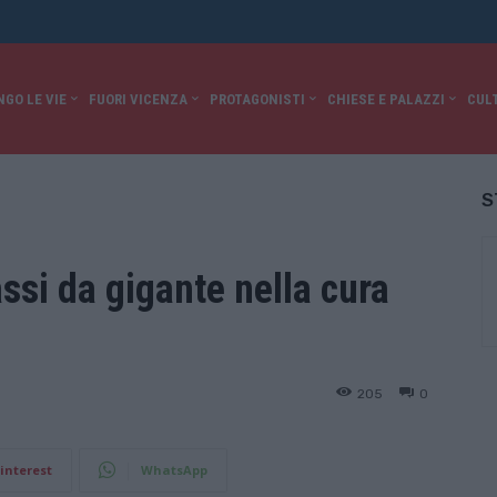
NGO LE VIE
FUORI VICENZA
PROTAGONISTI
CHIESE E PALAZZI
CUL
S
ssi da gigante nella cura
205
0
interest
WhatsApp