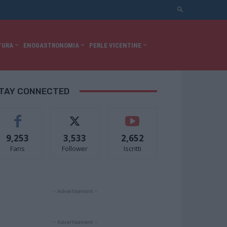
TURA
ENOGASTRONOMIA
PERLE VICENTINE
TAY CONNECTED
9,253
3,533
2,652
Fans
Follower
Iscritti
- Advertisement -
- Advertisement -