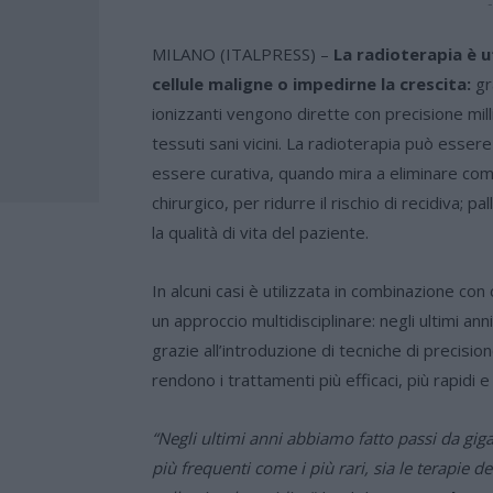
-
MILANO (ITALPRESS) –
La radioterapia è ut
cellule maligne o impedirne la crescita:
gr
ionizzanti vengono dirette con precisione milli
tessuti sani vicini. La radioterapia può essere
essere curativa, quando mira a eliminare co
chirurgico, per ridurre il rischio di recidiva; p
la qualità di vita del paziente.
In alcuni casi è utilizzata in combinazione co
un approccio multidisciplinare: negli ultimi ann
grazie all’introduzione di tecniche di precisi
rendono i trattamenti più efficaci, più rapidi e 
“Negli ultimi anni abbiamo fatto passi da giga
più frequenti come i più rari, sia le terapie 