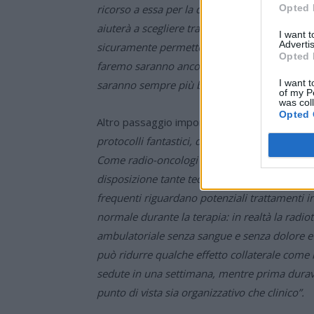
ricorso a essa per la definizione dei volumi c
Opted 
aiuterà a scegliere trattamenti ancora più su
I want 
Advertis
sicuramente permetterci di migliorare la qual
Opted 
faremo saranno ancora più personalizzati, basa
I want t
saranno sempre più brevi, fino a far fare ai p
of my P
was col
Opted 
Altro passaggio importante è quello relativo a
protocolli fantastici, dove vediamo nelle ter
Come radio-oncologi collaboriamo con molti s
disposizione tante tecnologie, ma ovviamente a
frequenti riguardano potenziali trattamenti in
normale durante la terapia: in realtà la radi
ambulatoriale senza sangue e senza dolore e il
può ridurre qualche effetto collaterale come 
sedute in una settimana, mentre prima durav
punto di vista sia organizzativo che clinico”.