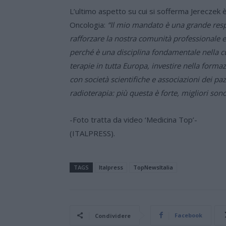
L’ultimo aspetto su cui si sofferma Jereczek è
Oncologia:
“Il mio mandato è una grande respo
rafforzare la nostra comunità professionale e 
perché è una disciplina fondamentale nella c
terapie in tutta Europa, investire nella forma
con società scientifiche e associazioni dei pa
radioterapia: più questa è forte, migliori sono
-Foto tratta da video ‘Medicina Top’-
(ITALPRESS).
TAGS
Italpress
TopNewsItalia
Facebook
Condividere