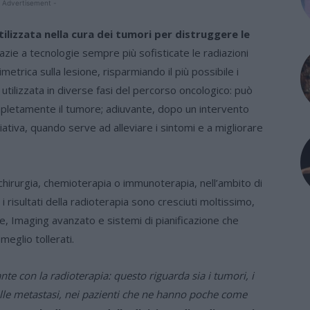
 Advertisement -
ilizzata nella cura dei tumori per distruggere le
azie a tecnologie sempre più sofisticate le radiazioni
metrica sulla lesione, risparmiando il più possibile i
 utilizzata in diverse fasi del percorso oncologico: può
mpletamente il tumore; adiuvante, dopo un intervento
alliativa, quando serve ad alleviare i sintomi e a migliorare
n chirurgia, chemioterapia o immunoterapia, nell’ambito di
i i risultati della radioterapia sono cresciuti moltissimo,
one, Imaging avanzato e sistemi di pianificazione che
meglio tollerati.
nte con la radioterapia: questo riguarda sia i tumori, i
delle metastasi, nei pazienti che ne hanno poche come