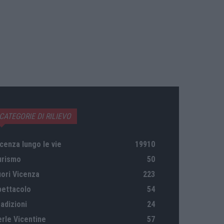
CATEGORIE DI RILIEVO
cenza lungo le vie
19910
urismo
50
uori Vicenza
223
pettacolo
54
adizioni
24
erle Vicentine
57