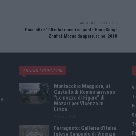
ARTICOLO SUCCESSIVO
Cina: oltre 100 mln transiti su ponte Hong Kong-
Zhuhai-Macao da apertura nel 2018
ARTICOLI POPOLARI
Montecchio Maggiore, al
Vi
Castello di Romeo arrivano
T
“Le nozze di Figaro” di
 e
Mozart per Vicenza in
F
Lirica
S
8 Agosto 2026
Tr
Ferragosto: Gallerie d’Italia
P
Intesa Sanpaolo di Vicenza