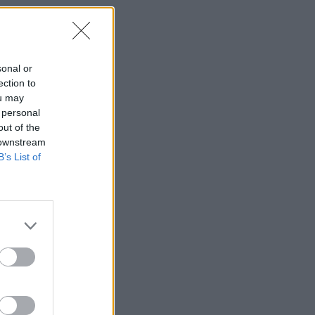
sonal or
ection to
ou may
 personal
out of the
 downstream
B’s List of