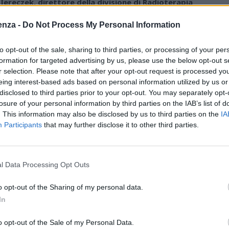
ereczek, direttore della divisione di Radioterapia
 Milano
, intervistata da
Marco Klinger per Medicina
enza -
Do Not Process My Personal Information
lpress.
to opt-out of the sale, sharing to third parties, or processing of your per
izzare la terapia, farla su misura per il paziente
formation for targeted advertising by us, please use the below opt-out s
che di trattamento e dell’eventuale integrazione con altre
r selection. Please note that after your opt-out request is processed y
eing interest-based ads based on personal information utilized by us or
emio o il ricorso ad altri farmaci: un’altra sfida
disclosed to third parties prior to your opt-out. You may separately opt-
ega solo al problema della disponibilità di macchinari in
losure of your personal information by third parties on the IAB’s list of
izzativa. In Europa un paziente su quattro dà indicazioni
. This information may also be disclosed by us to third parties on the
IA
succede perché il caso non viene discusso con un
Participants
that may further disclose it to other third parties.
e riguarda proprio la rete organizzativa”.
l Data Processing Opt Outs
 l’intelligenza artificiale, possono favorire una terapia
ecnologie con Imaging, sia nella fase diagnostica che in
o opt-out of the Sharing of my personal data.
to concerne le terapie innovative ci sono quelle brevi,
In
no anche forme più avanzate come la protonterapia.
 percorso quotidiano: usiamo già alcuni sistemi che fanno
o opt-out of the Sale of my Personal Data.