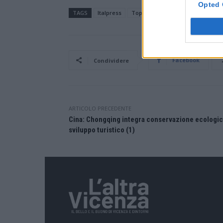
Opted 
TAGS
Italpress
TopNewsItalia
Facebook
Condividere
ARTICOLO PRECEDENTE
Cina: Chongqing integra conservazione ecologic
sviluppo turistico (1)