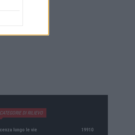
CATEGORIE DI RILIEVO
cenza lungo le vie
19910