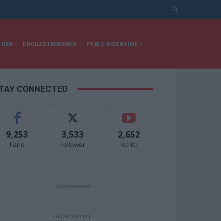
TURA
ENOGASTRONOMIA
PERLE VICENTINE
TAY CONNECTED
9,253
3,533
2,652
Fans
Follower
Iscritti
- Advertisement -
- Advertisement -