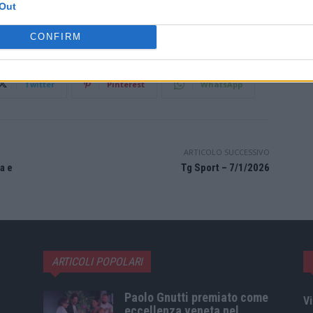
Out
CONFIRM
Twitter
Pinterest
WhatsApp
ARTICOLO SUCCESSIVO
a e
Tg Sport – 7/1/2026
ARTICOLI POPOLARI
Paolo Gnutti premiato come
Vi
eccellenza veneta nel