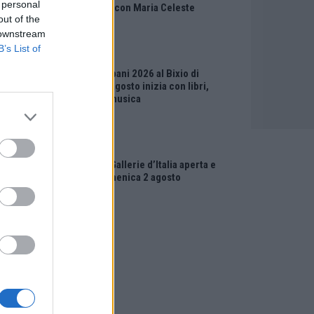
 personal
Vicentino con Maria Celeste
out of the
Carobene
 downstream
B’s List of
EVENTI
Salotti Urbani 2026 al Bixio di
Vicenza: agosto inizia con libri,
poesie e musica
EVENTI
Vicenza, Gallerie d’Italia aperta e
gratis domenica 2 agosto