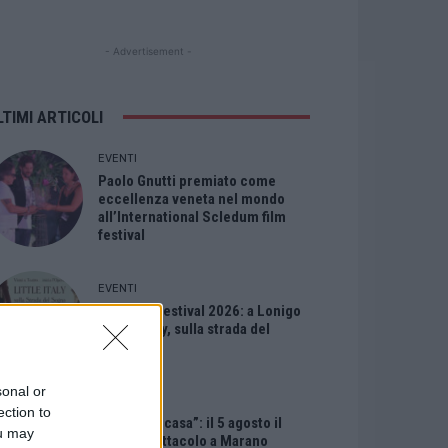
- Advertisement -
LTIMI ARTICOLI
EVENTI
Paolo Gnutti premiato come
eccellenza veneta nel mondo
all’International Scledum film
festival
EVENTI
Berici in Festival 2026: a Lonigo
“Little Italy, sulla strada del
sogno”
sonal or
EVENTI
ection to
“Teatro in casa”: il 5 agosto il
ou may
primo spettacolo a Marano