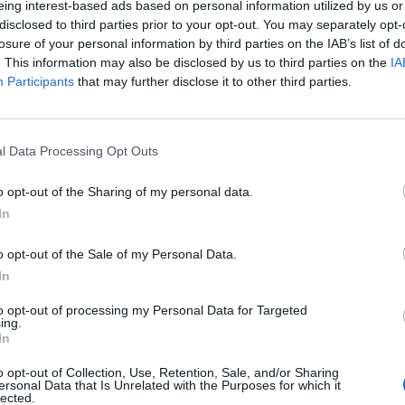
eing interest-based ads based on personal information utilized by us or
disclosed to third parties prior to your opt-out. You may separately opt-
losure of your personal information by third parties on the IAB’s list of
 Advertisement -
. This information may also be disclosed by us to third parties on the
IA
Participants
that may further disclose it to other third parties.
lle persone osservano la gola di Qutang da una
na sud-occidentale, il 9 giugno 2025. Come importante
iore del fiume Yangtze, Chongqing ha intensificato negli
l Data Processing Opt Outs
tale. La città ha efficacemente preservato le aree lungo le
o opt-out of the Sharing of my personal data.
corridoi verdi di protezione. Sfruttando questi
In
attrazioni e punti di riferimento del turismo culturale.
iluppo turistico ha favorito il turismo locale,
o opt-out of the Sale of my Personal Data.
denti e la qualità della vita.
In
to opt-out of processing my Personal Data for Targeted
ing.
In
o opt-out of Collection, Use, Retention, Sale, and/or Sharing
ersonal Data that Is Unrelated with the Purposes for which it
lected.