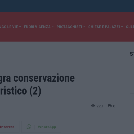
NGO LE VIE
FUORI VICENZA
PROTAGONISTI
CHIESE E PALAZZI
CUL
S
gra conservazione
ristico (2)
223
0
interest
WhatsApp