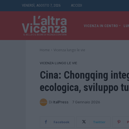
VENERDÌ, AGOSTO 7, 2026
ACCEDI
VICENZA IN CENTRO
LU
Home
Vicenza lungo le vie
VICENZA LUNGO LE VIE
Cina: Chongqing inte
ecologica, sviluppo tu
Di
ItalPress
7 Gennaio 2026
Facebook
Twitter
P