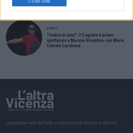
CONFIRM
EVENTI
“Teatro in casa”: il 5 agosto il primo
spettacolo a Marano Vicentino con Maria
Celeste Carobene
Quotidiano web del bello e sul buono di Vicenza e dintorni