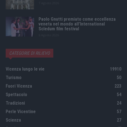
7 Agosto 2026
Paolo Gnutti premiato come eccellenza
veneta nel mondo all’International
Scledum film festival
6 Agosto 2026
CATEGORIE DI RILIEVO
Vicenza lungo le vie
19910
Turismo
50
Fuori Vicenza
223
Spettacolo
54
Tradizioni
24
Perle Vicentine
57
Scienza
27