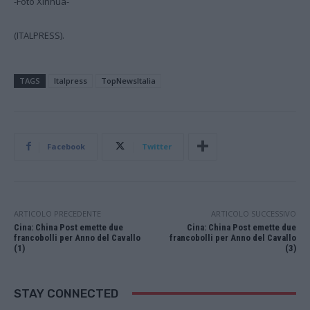
-Foto Xinhua-
(ITALPRESS).
TAGS
Italpress
TopNewsItalia
Facebook
Twitter
ARTICOLO PRECEDENTE
ARTICOLO SUCCESSIVO
Cina: China Post emette due
Cina: China Post emette due
francobolli per Anno del Cavallo
francobolli per Anno del Cavallo
(1)
(3)
STAY CONNECTED