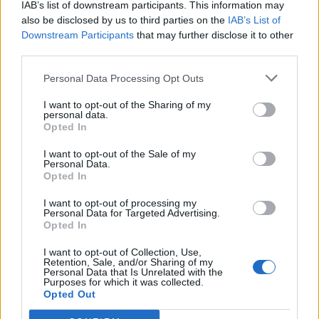
IAB’s list of downstream participants. This information may
Mozart per Vicenza in Lirica
also be disclosed by us to third parties on the
IAB’s List of
Downstream Participants
that may further disclose it to other
third parties.
Personal Data Processing Opt Outs
EVENTI
Ferragosto: Gallerie d’Italia Intesa
I want to opt-out of the Sharing of my
Sanpaolo di Vicenza aperte gratis
personal data.
Opted In
I want to opt-out of the Sale of my
Personal Data.
Opted In
EVENTI
Paolo Gnutti premiato come eccellenza
I want to opt-out of processing my
veneta nel mondo all’International
Personal Data for Targeted Advertising.
Scledum film festival
Opted In
I want to opt-out of Collection, Use,
Retention, Sale, and/or Sharing of my
Personal Data that Is Unrelated with the
Purposes for which it was collected.
EVENTI
Opted Out
Berici in Festival 2026: a Lonigo “Little
Italy, sulla strada del sogno”