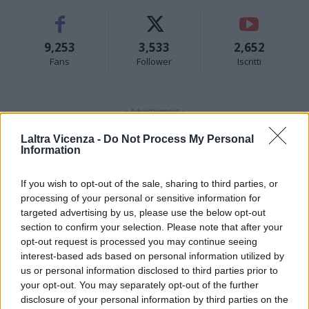
9,253
3,533
2,652
Fans
Follower
Iscritti
- Advertisement -
Laltra Vicenza -
Do Not Process My Personal
Information
- Advertisement -
If you wish to opt-out of the sale, sharing to third parties, or
- Advertisement -
processing of your personal or sensitive information for
targeted advertising by us, please use the below opt-out
section to confirm your selection. Please note that after your
ULTIMI ARTICOLI
opt-out request is processed you may continue seeing
interest-based ads based on personal information utilized by
us or personal information disclosed to third parties prior to
EVENTI
your opt-out. You may separately opt-out of the further
Montecchio Maggiore, al Castello di
disclosure of your personal information by third parties on the
Romeo arrivano “Le nozze di Figaro” di