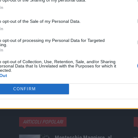
In
ARTICOLO SUCCESSIVO
o opt-out of the Sale of my Personal Data.
 di
Wta Finals, Errani e Paolini eliminate in doppio
In
to opt-out of processing my Personal Data for Targeted
ing.
In
o opt-out of Collection, Use, Retention, Sale, and/or Sharing
ersonal Data that Is Unrelated with the Purposes for which it
lected.
Out
CONFIRM
ARTICOLI POPOLARI
Montecchio Maggiore, al