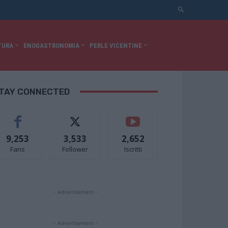
TURA
ENOGASTRONOMIA
PERLE VICENTINE
TAY CONNECTED
9,253
3,533
2,652
Fans
Follower
Iscritti
- Advertisement -
- Advertisement -