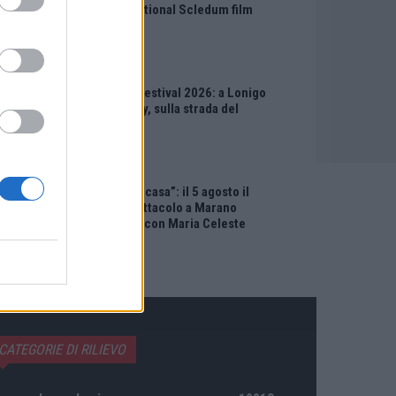
all’International Scledum film
festival
EVENTI
Berici in Festival 2026: a Lonigo
“Little Italy, sulla strada del
sogno”
EVENTI
“Teatro in casa”: il 5 agosto il
primo spettacolo a Marano
Vicentino con Maria Celeste
Carobene
CATEGORIE DI RILIEVO