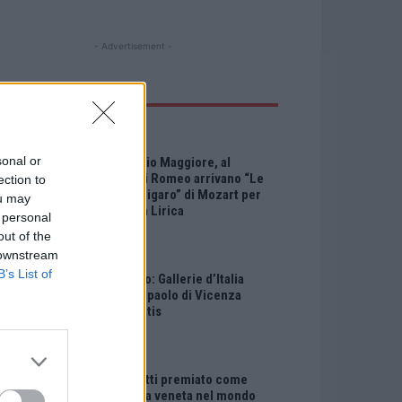
- Advertisement -
LTIMI ARTICOLI
EVENTI
sonal or
Montecchio Maggiore, al
Castello di Romeo arrivano “Le
ection to
nozze di Figaro” di Mozart per
ou may
Vicenza in Lirica
 personal
out of the
 downstream
EVENTI
B’s List of
Ferragosto: Gallerie d’Italia
Intesa Sanpaolo di Vicenza
aperte gratis
EVENTI
Paolo Gnutti premiato come
eccellenza veneta nel mondo