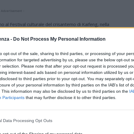
 Advertisement -
o al Festival culturale del crisantemo di Kaifeng, nella
ttà di Kaifeng è adornata con 2,8 milioni di vasi di
U
enza -
Do Not Process My Personal Information
 svolge per un mese intero.
to opt-out of the sale, sharing to third parties, or processing of your per
formation for targeted advertising by us, please use the below opt-out s
r selection. Please note that after your opt-out request is processed y
eing interest-based ads based on personal information utilized by us or
disclosed to third parties prior to your opt-out. You may separately opt-
losure of your personal information by third parties on the IAB’s list of
. This information may also be disclosed by us to third parties on the
IA
Participants
that may further disclose it to other third parties.
l Data Processing Opt Outs
Twitter
Pinterest
WhatsApp
o opt-out of the Sharing of my personal data.