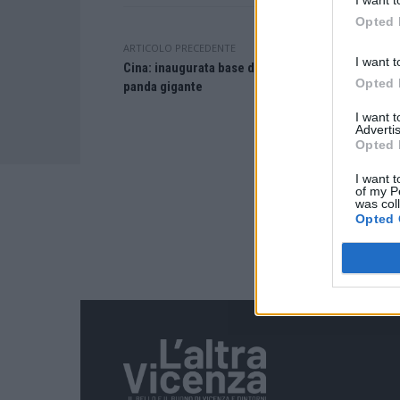
Opted 
ARTICOLO PRECEDENTE
I want t
Cina: inaugurata base di Mianyang per protezione
Opted 
panda gigante
I want 
Advertis
Opted 
I want t
of my P
was col
Opted 