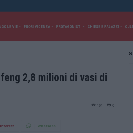
NGO LE VIE
FUORI VICENZA
PROTAGONISTI
CHIESE E PALAZZI
CUL
S
ifeng 2,8 milioni di vasi di
151
0
interest
WhatsApp