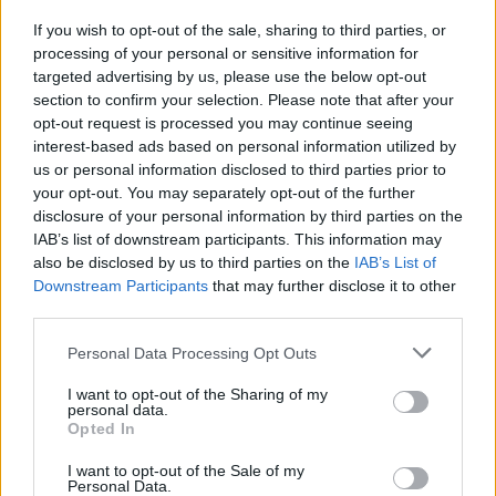
If you wish to opt-out of the sale, sharing to third parties, or
9,253
3,533
2,652
processing of your personal or sensitive information for
Fans
Follower
Iscritti
targeted advertising by us, please use the below opt-out
section to confirm your selection. Please note that after your
opt-out request is processed you may continue seeing
interest-based ads based on personal information utilized by
- Advertisement -
us or personal information disclosed to third parties prior to
your opt-out. You may separately opt-out of the further
- Advertisement -
disclosure of your personal information by third parties on the
IAB’s list of downstream participants. This information may
also be disclosed by us to third parties on the
IAB’s List of
- Advertisement -
Downstream Participants
that may further disclose it to other
third parties.
ULTIMI ARTICOLI
Personal Data Processing Opt Outs
I want to opt-out of the Sharing of my
personal data.
EVENTI
Opted In
Montecchio Maggiore, al Castello di
Romeo arrivano “Le nozze di Figaro” di
I want to opt-out of the Sale of my
Mozart per Vicenza in Lirica
Personal Data.