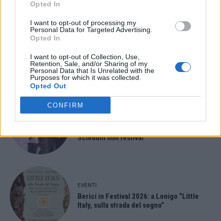
Opted In
I want to opt-out of processing my
Personal Data for Targeted Advertising.
Opted In
EVENTI
Ferragosto: Gallerie d’Italia Intesa
I want to opt-out of Collection, Use,
Sanpaolo di Vicenza aperte gratis
Retention, Sale, and/or Sharing of my
Personal Data that Is Unrelated with the
Purposes for which it was collected.
Opted Out
CONFIRM
EVENTI
Paolo Gnutti premiato come eccellenza
veneta nel mondo all’International
Scledum film festival
EVENTI
Berici in Festival 2026: a Lonigo “Little
Italy, sulla strada del sogno”