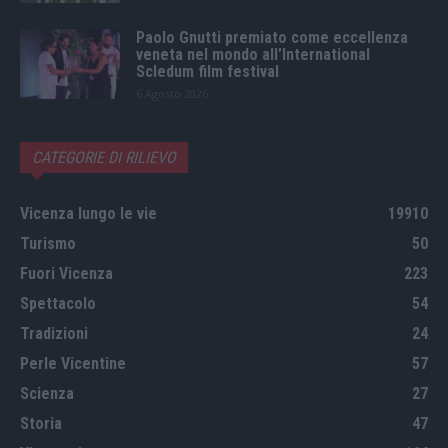
Paolo Gnutti premiato come eccellenza
veneta nel mondo all’International
Scledum film festival
6 Agosto 2026
CATEGORIE DI RILIEVO
Vicenza lungo le vie
19910
Turismo
50
Fuori Vicenza
223
Spettacolo
54
Tradizioni
24
Perle Vicentine
57
Scienza
27
Storia
47