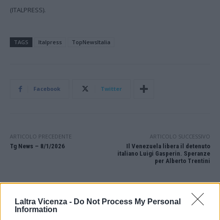
(ITALPRESS).
TAGS
Italpress
TopNewsItalia
Facebook
Twitter
ARTICOLO PRECEDENTE
ARTICOLO SUCCESSIVO
Tg News – 8/1/2026
Il Venezuela libera il detenuto
italiano Luigi Gasperin. Speranze
per Alberto Trentini
STAY CONNECTED
Laltra Vicenza -
Do Not Process My Personal
Information