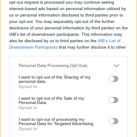
opt-out request is processed you may continue seeing
interest-based ads based on personal information utilized by
us or personal information disclosed to third parties prior to
ARTICOLO PRECEDENTE
ARTICOLO SUCCESSIVO
your opt-out. You may separately opt-out of the further
Arte, filosofia e cultura sono
Mutui, nel 2026 i tassi resteranno
risorse fondamentali per il
invariati
disclosure of your personal information by third parties on the
benessere individuale e
IAB’s list of downstream participants. This information may
collettivo
also be disclosed by us to third parties on the
IAB’s List of
Downstream Participants
that may further disclose it to other
third parties.
STAY CONNECTED
Personal Data Processing Opt Outs
I want to opt-out of the Sharing of my
personal data.
9,253
3,533
2,652
Opted In
Fans
Follower
Iscritti
I want to opt-out of the Sale of my
Personal Data.
Opted In
- Advertisement -
I want to opt-out of processing my
Personal Data for Targeted Advertising.
Opted In
- Advertisement -