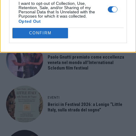
I want to opt-out of Collection, Use,
Retention, Sale, and/or Sharing of my
Personal Data that Is Unrelated with the
- Advertisement -
Purposes for which it was collected.
Opted Out
ULTIMI ARTICOLI
CONFIRM
EVENTI
Paolo Gnutti premiato come eccellenza
veneta nel mondo all’International
Scledum film festival
EVENTI
Berici in Festival 2026: a Lonigo “Little
Italy, sulla strada del sogno”