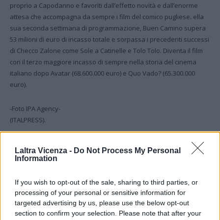
proprio a Capodanno e favoriti dall’effetto novità e dall’enorme
attesa che accompagna da sempre i film del comico pugliese. ella
sua seconda settimana di programmazione, Buen Camino supera
53 milioni di euro di incasso totale e sorpassa i precedenti successi
di Checco Zalone come Sole a Catinelle e Tolo Tolo. Diventa il film
con il terzo maggiore incasso di sempre nella storia del cinema
italiano dopo Avatar (68.600.000 euro) e Quo Vado? (65.300.000
euro).
-Foto IPA Agency-
(ITALPRESS).
Laltra Vicenza -
Do Not Process My Personal
TAGS
Italpress
TopNewsItalia
Information
If you wish to opt-out of the sale, sharing to third parties, or
processing of your personal or sensitive information for
Facebook
Twitter
targeted advertising by us, please use the below opt-out
section to confirm your selection. Please note that after your