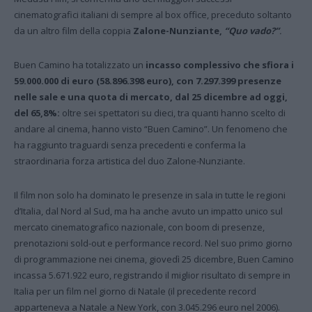
cinematografici italiani di sempre al box office, preceduto soltanto
da un altro film della coppia
Zalone-Nunziante,
“Quo vado?”
.
Buen Camino ha totalizzato un
incasso complessivo che sfiora i
59.000.000 di euro (58.896.398 euro), con 7.297.399 presenze
nelle sale e una quota di mercato, dal 25 dicembre ad oggi,
del 65,8%:
oltre sei spettatori su dieci, tra quanti hanno scelto di
andare al cinema, hanno visto “Buen Camino”. Un fenomeno che
ha raggiunto traguardi senza precedenti e conferma la
straordinaria forza artistica del duo Zalone-Nunziante.
Il film non solo ha dominato le presenze in sala in tutte le regioni
d’Italia, dal Nord al Sud, ma ha anche avuto un impatto unico sul
mercato cinematografico nazionale, con boom di presenze,
prenotazioni sold-out e performance record. Nel suo primo giorno
di programmazione nei cinema, giovedì 25 dicembre, Buen Camino
incassa 5.671.922 euro, registrando il miglior risultato di sempre in
Italia per un film nel giorno di Natale (il precedente record
apparteneva a Natale a New York, con 3.045.296 euro nel 2006).