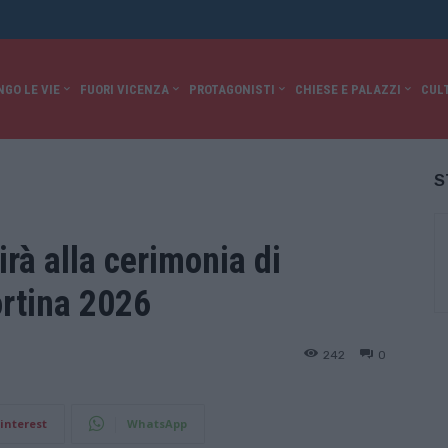
NGO LE VIE
FUORI VICENZA
PROTAGONISTI
CHIESE E PALAZZI
CUL
S
irà alla cerimonia di
ortina 2026
242
0
interest
WhatsApp