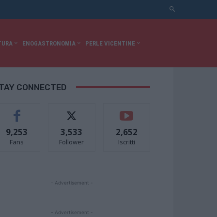
TURA
ENOGASTRONOMIA
PERLE VICENTINE
TAY CONNECTED
9,253
3,533
2,652
Fans
Follower
Iscritti
- Advertisement -
- Advertisement -