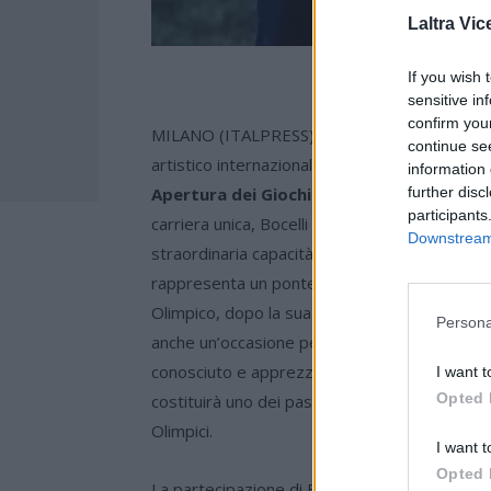
Laltra Vic
If you wish 
-
sensitive in
confirm you
MILANO (ITALPRESS) –
Il Maestro Andrea B
continue se
artistico internazionale e simbolo dell’eccell
information 
further disc
Apertura dei Giochi Olimpici di Milano Cor
participants
carriera unica, Bocelli ha saputo unire la solidi
Downstream 
straordinaria capacità di trasmettere emozio
rappresenta un ponte naturale tra musica e sp
Olimpico, dopo la sua partecipazione alla Ceri
Persona
anche un’occasione per raccontare i Giochi att
conosciuto e apprezzato in tutto il mondo. D
I want t
Opted 
costituirà uno dei passaggi più iconici dell’ev
Olimpici.
I want t
Opted 
La partecipazione di Bocelli contribuirà così a 