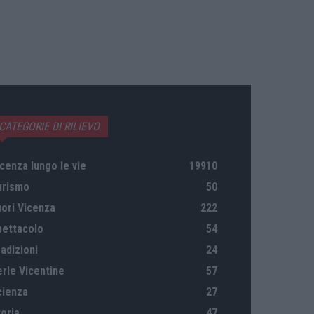
CATEGORIE DI RILIEVO
cenza lungo le vie
19910
urismo
50
uori Vicenza
222
pettacolo
54
adizioni
24
erle Vicentine
57
cienza
27
oria
47