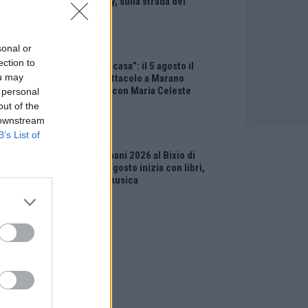
“Little Italy, sulla strada del
sogno”
sonal or
EVENTI
ection to
“Teatro in casa”: il 5 agosto il
ou may
primo spettacolo a Marano
Vicentino con Maria Celeste
 personal
Carobene
out of the
 downstream
B’s List of
EVENTI
Salotti Urbani 2026 al Bixio di
Vicenza: agosto inizia con libri,
poesie e musica