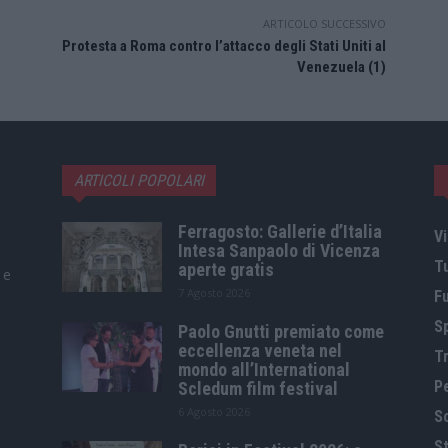
ARTICOLO SUCCESSIVO
Protesta a Roma contro l’attacco degli Stati Uniti al
Venezuela (1)
ARTICOLI POPOLARI
Ferragosto: Gallerie d’Italia
Vi
Intesa Sanpaolo di Vicenza
T
aperte gratis
 e
7 Agosto 2026
F
S
Paolo Gnutti premiato come
eccellenza veneta nel
Tr
mondo all’International
P
Scledum film festival
6 Agosto 2026
S
St