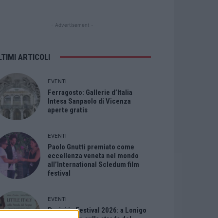
- Advertisement -
LTIMI ARTICOLI
EVENTI
Ferragosto: Gallerie d’Italia
Intesa Sanpaolo di Vicenza
aperte gratis
EVENTI
Paolo Gnutti premiato come
eccellenza veneta nel mondo
all’International Scledum film
festival
EVENTI
Berici in Festival 2026: a Lonigo