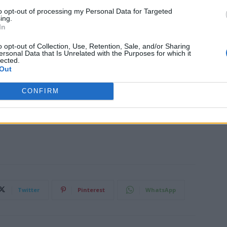
to opt-out of processing my Personal Data for Targeted
ione un tono contemporaneo e allo stesso tempo globale.
ing.
era Cerimonia Inaugurale realizzata da Balich Wonder
In
nto intenso ed emozionante in cui la musica diventa
o opt-out of Collection, Use, Retention, Sale, and/or Sharing
gesti e le storie degli atleti.
ersonal Data that Is Unrelated with the Purposes for which it
lected.
Out
CONFIRM
Twitter
Pinterest
WhatsApp