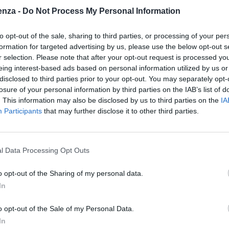
enza -
Do Not Process My Personal Information
to opt-out of the sale, sharing to third parties, or processing of your per
 Advertisement -
formation for targeted advertising by us, please use the below opt-out s
r selection. Please note that after your opt-out request is processed y
ocelli,
una delle voci più riconosciute nel panorama
eing interest-based ads based on personal information utilized by us or
enza italiana nel mondo,
si esibirà alla Cerimonia di
disclosed to third parties prior to your opt-out. You may separately opt-
losure of your personal information by third parties on the IAB’s list of
tina 2026, il 6 febbraio 2026.
Nel corso di una
. This information may also be disclosed by us to third parties on the
IA
tà tecnica della grande tradizione lirica italiana con una
Participants
that may further disclose it to other third parties.
ni in modo diretto e universale. La sua presenza
ort: non si tratta solo di un ritorno nel contesto
monia di Chiusura dei Giochi Invernali di Torino 2006, ma
l Data Processing Opt Outs
raverso il nostro patrimonio musicale italiano
urante la Cerimonia di Apertura, la sua performance
o opt-out of the Sharing of my personal data.
In
ento, coniugando lo spettacolo e l’essenza dei valori
o opt-out of the Sale of my Personal Data.
In
rafforzare e valorizzare l’identità dei Giochi Invernali di