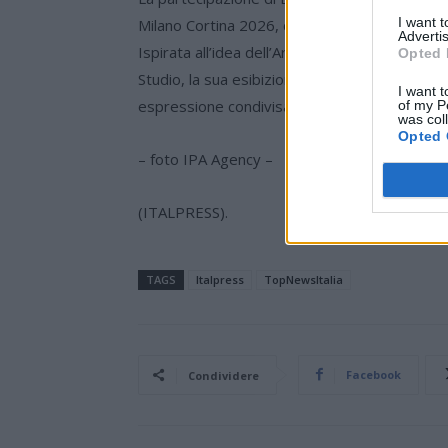
I want 
Milano Cortina 2026, conferendo alla narraz
Advertis
Ispirata all’idea dell’Armonia che guida l’int
Opted 
Studio, la sua esibizione darà vita a un mome
I want t
espressione condivisa, in grado di affiancare i 
of my P
was col
Opted 
– foto IPA Agency –
(ITALPRESS).
TAGS
Italpress
TopNewsItalia
Facebook
Condividere