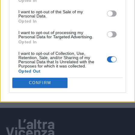
Opted In
I want to opt-out of the Sale of my
EVENTI
Personal Data.
Opted In
Salotti Urbani 2026 al Bixio di Vicenza:
agosto inizia con libri, poesie e musica
I want to opt-out of processing my
Personal Data for Targeted Advertising.
Opted In
I want to opt-out of Collection, Use,
Retention, Sale, and/or Sharing of my
EVENTI
Personal Data that Is Unrelated with the
Vicenza, Gallerie d’Italia aperta e gratis
Purposes for which it was collected.
Opted Out
domenica 2 agosto
CONFIRM