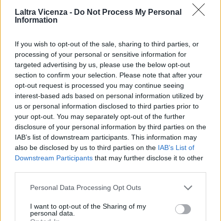
Laltra Vicenza -
Do Not Process My Personal
Information
EVENTI
Paolo Gnutti premiato come eccellenza
If you wish to opt-out of the sale, sharing to third parties, or
veneta nel mondo all’International
Scledum film festival
processing of your personal or sensitive information for
targeted advertising by us, please use the below opt-out
section to confirm your selection. Please note that after your
opt-out request is processed you may continue seeing
interest-based ads based on personal information utilized by
EVENTI
us or personal information disclosed to third parties prior to
Berici in Festival 2026: a Lonigo “Little
your opt-out. You may separately opt-out of the further
Italy, sulla strada del sogno”
disclosure of your personal information by third parties on the
IAB’s list of downstream participants. This information may
also be disclosed by us to third parties on the
IAB’s List of
Downstream Participants
that may further disclose it to other
third parties.
EVENTI
“Teatro in casa”: il 5 agosto il primo
Personal Data Processing Opt Outs
spettacolo a Marano Vicentino con Maria
Celeste Carobene
I want to opt-out of the Sharing of my
personal data.