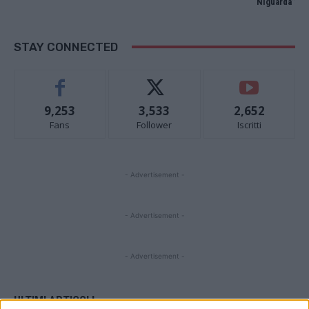
Niguarda”
STAY CONNECTED
9,253
3,533
2,652
Fans
Follower
Iscritti
- Advertisement -
- Advertisement -
- Advertisement -
ULTIMI ARTICOLI