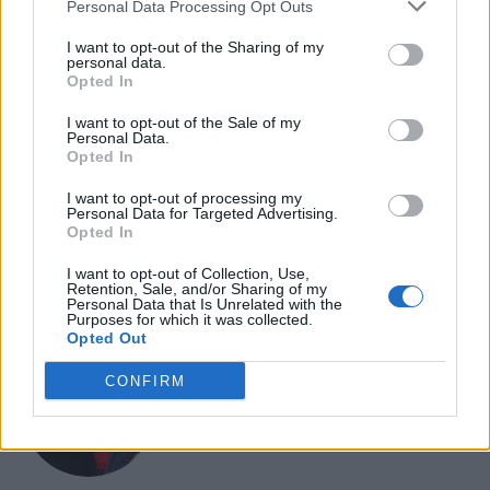
Personal Data Processing Opt Outs
- Advertisement -
I want to opt-out of the Sharing of my
personal data.
- Advertisement -
Opted In
I want to opt-out of the Sale of my
Personal Data.
ULTIMI ARTICOLI
Opted In
I want to opt-out of processing my
Personal Data for Targeted Advertising.
EVENTI
Opted In
Berici in Festival 2026: a Lonigo “Little
Italy, sulla strada del sogno”
I want to opt-out of Collection, Use,
Retention, Sale, and/or Sharing of my
Personal Data that Is Unrelated with the
Purposes for which it was collected.
Opted Out
EVENTI
CONFIRM
“Teatro in casa”: il 5 agosto il primo
spettacolo a Marano Vicentino con Maria
Celeste Carobene