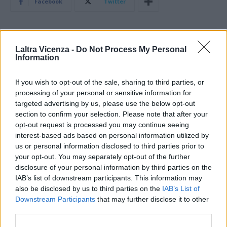
Facebook
Twitter
Laltra Vicenza -
Do Not Process My Personal
ARTICOLO PRECEDENTE
ARTICOLO SUCCESSIVO
Information
Teatro San Marco Vicenza:
Tg Ambiente – 23/11/2025
accomodati nella storia, ma
connessi al futuro
If you wish to opt-out of the sale, sharing to third parties, or
processing of your personal or sensitive information for
targeted advertising by us, please use the below opt-out
STAY CONNECTED
section to confirm your selection. Please note that after your
opt-out request is processed you may continue seeing
interest-based ads based on personal information utilized by
us or personal information disclosed to third parties prior to
9,253
3,533
2,652
your opt-out. You may separately opt-out of the further
Fans
Follower
Iscritti
disclosure of your personal information by third parties on the
IAB’s list of downstream participants. This information may
also be disclosed by us to third parties on the
IAB’s List of
Downstream Participants
that may further disclose it to other
- Advertisement -
third parties.