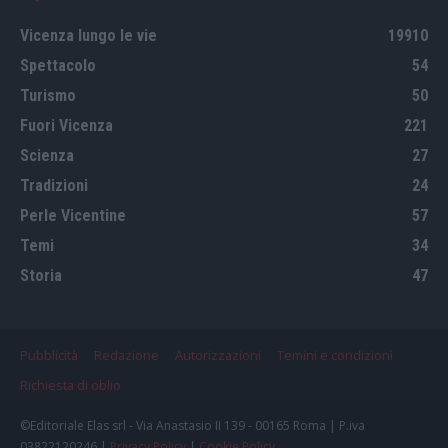
Vicenza lungo le vie
19910
Spettacolo
54
Turismo
50
Fuori Vicenza
221
Scienza
27
Tradizioni
24
Perle Vicentine
57
Temi
34
Storia
47
Pubblicità
Redazione
Autorizzazioni
Temini e condizioni
Richiesta di oblio
©Editoriale Elas srl - Via Anastasio II 139 - 00165 Roma | P.iva
03822120246 |
Privacy Policy
|
Cookie Policy