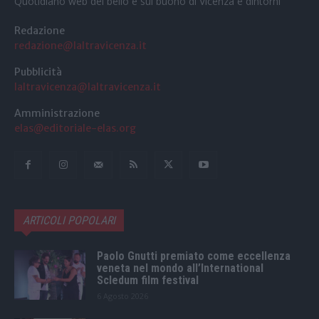
Quotidiano web del bello e sul buono di Vicenza e dintorni
Redazione
redazione@laltravicenza.it
Pubblicità
laltravicenza@laltravicenza.it
Amministrazione
elas@editoriale-elas.org
ARTICOLI POPOLARI
Paolo Gnutti premiato come eccellenza
veneta nel mondo all’International
Scledum film festival
6 Agosto 2026