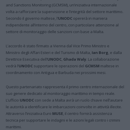
and Sanctions Monitoring (GCMSM), un’iniziativa internazionale
volta a rafforzare la supervisione e l’integrità del settore marittimo.
Secondo il governo maltese, l’
UNODC
opererà in maniera
indipendente all’interno del centro, con particolare attenzione al
settore di monitoraggio delle sanzioni con base a Malta.
L’accordo è stato firmato a Vienna dal Vice Primo Ministro e
Ministro degli Affari Esteri e del Turismo di Malta,
Ian Borg
, e dalla
Direttrice Esecutiva dell’
UNODC
,
Ghada
Waly
. La collaborazione
vedrà l’
UNODC
supportare le operazioni del
GCMSM
maltese in
coordinamento con Antigua e Barbuda nei prossimi mesi.
Questo partenariato rappresenta il primo centro internazionale del
suo genere dedicato al monitoraggio marittimo in tempo reale.
L’ufficio
UNODC
con sede a Malta avrà un ruolo chiave nell’aiutare
le autorità a identificare le imbarcazioni coinvolte in attività illecite.
Attraverso l’iniziativa Euro
MUSE
, il centro fornirà assistenza
tecnica per supportare le indagini e le azioni legali contro i crimini
marittimi.