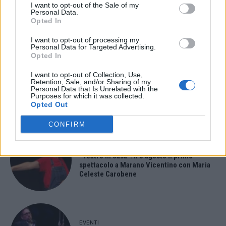
I want to opt-out of the Sale of my
Paolo Gnutti premiato come eccellenza
Personal Data.
veneta nel mondo all’International
Opted In
Scledum film festival
I want to opt-out of processing my
Personal Data for Targeted Advertising.
Opted In
I want to opt-out of Collection, Use,
EVENTI
Retention, Sale, and/or Sharing of my
Berici in Festival 2026: a Lonigo “Little
Personal Data that Is Unrelated with the
Italy, sulla strada del sogno”
Purposes for which it was collected.
Opted Out
CONFIRM
EVENTI
“Teatro in casa”: il 5 agosto il primo
spettacolo a Marano Vicentino con Maria
Celeste Carobene
EVENTI