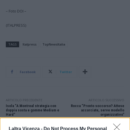
– Foto DOI –
(ITALPRESS)
TAGS
Italpress
TopNewsItalia
Facebook
Twitter
ARTICOLO PRECEDENTE
ARTICOLO SUCCESSIVO
Isola “A Montreal strategia con
Rocca “Pronto soccorso? Attese
doppia sosta e gomme Medium e
accorciate, serve modello
Hard”
organizzativo”
Laltra Vicenza -
Do Not Process My Personal