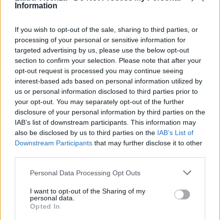
STAY CONNECTED
Information
If you wish to opt-out of the sale, sharing to third parties, or
processing of your personal or sensitive information for
9,253
3,533
2,652
targeted advertising by us, please use the below opt-out
section to confirm your selection. Please note that after your
Fans
Follower
Iscritti
opt-out request is processed you may continue seeing
interest-based ads based on personal information utilized by
us or personal information disclosed to third parties prior to
- Advertisement -
your opt-out. You may separately opt-out of the further
disclosure of your personal information by third parties on the
IAB’s list of downstream participants. This information may
- Advertisement -
also be disclosed by us to third parties on the
IAB’s List of
Downstream Participants
that may further disclose it to other
third parties.
- Advertisement -
Personal Data Processing Opt Outs
ULTIMI ARTICOLI
I want to opt-out of the Sharing of my
personal data.
Opted In
EVENTI