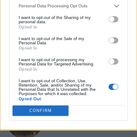
Personal Data Processing Opt Outs
I want to opt-out of the Sharing of my
personal data.
EVENTI
Opted In
Salotti Urbani 2026 al Bixio di Vicenza:
agosto inizia con libri, poesie e musica
I want to opt-out of the Sale of my
Personal Data.
Opted In
I want to opt-out of processing my
Personal Data for Targeted Advertising.
Opted In
EVENTI
Vicenza, Gallerie d’Italia aperta e gratis
I want to opt-out of Collection, Use,
domenica 2 agosto
Retention, Sale, and/or Sharing of my
Personal Data that Is Unrelated with the
Purposes for which it was collected.
Opted Out
CONFIRM
EVENTI
Teatro Popolare Veneto a Val Liona la
tragedia jazz “Così parlò Giosuè” di Artisti
Anonimi