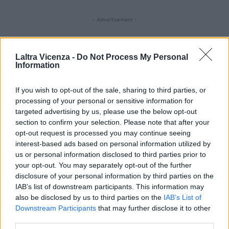
- Advertisement -
- Advertisement -
Laltra Vicenza -
Do Not Process My Personal
Information
ULTIMI ARTICOLI
If you wish to opt-out of the sale, sharing to third parties, or
processing of your personal or sensitive information for
targeted advertising by us, please use the below opt-out
EVENTI
section to confirm your selection. Please note that after your
Berici in Festival 2026: a Lonigo “Little
opt-out request is processed you may continue seeing
Italy, sulla strada del sogno”
interest-based ads based on personal information utilized by
us or personal information disclosed to third parties prior to
your opt-out. You may separately opt-out of the further
disclosure of your personal information by third parties on the
IAB’s list of downstream participants. This information may
EVENTI
also be disclosed by us to third parties on the
IAB’s List of
“Teatro in casa”: il 5 agosto il primo
Downstream Participants
that may further disclose it to other
spettacolo a Marano Vicentino con Maria
third parties.
Celeste Carobene