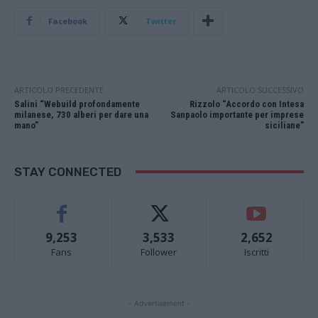
Facebook
Twitter
ARTICOLO PRECEDENTE
ARTICOLO SUCCESSIVO
Salini “Webuild profondamente
Rizzolo “Accordo con Intesa
milanese, 730 alberi per dare una
Sanpaolo importante per imprese
mano”
siciliane”
STAY CONNECTED
9,253
3,533
2,652
Fans
Follower
Iscritti
- Advertisement -