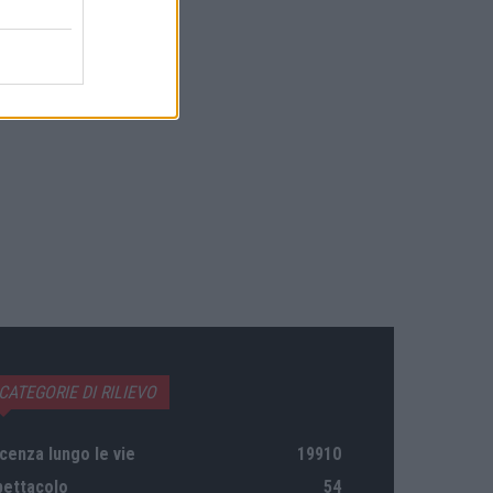
CATEGORIE DI RILIEVO
cenza lungo le vie
19910
pettacolo
54