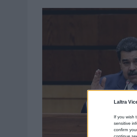
Laltra Vic
If you wish 
sensitive in
confirm you
continue se