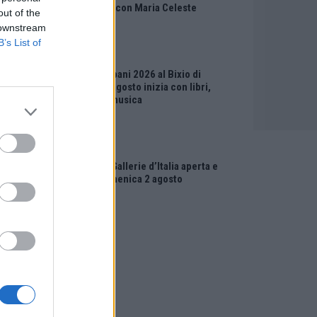
Vicentino con Maria Celeste
out of the
Carobene
 downstream
B’s List of
EVENTI
Salotti Urbani 2026 al Bixio di
Vicenza: agosto inizia con libri,
poesie e musica
EVENTI
Vicenza, Gallerie d’Italia aperta e
gratis domenica 2 agosto