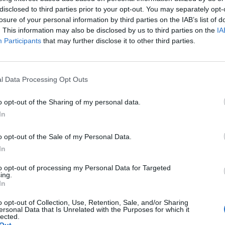
disclosed to third parties prior to your opt-out. You may separately opt-
losure of your personal information by third parties on the IAB’s list of
 Advertisement -
. This information may also be disclosed by us to third parties on the
IA
Participants
that may further disclose it to other third parties.
 a negoziare un accordo con gli Stati Uniti per
ato il presidente del Paese sudamericano, Nicolas
l Data Processing Opt Outs
o opt-out of the Sharing of my personal data.
orre un cambio di governo in Venezuela e ottenere
In
attraverso la campagna di pressione iniziata con un
 Caraibi ad agosto.
o opt-out of the Sale of my Personal Data.
In
to opt-out of processing my Personal Data for Targeted
ing.
In
o opt-out of Collection, Use, Retention, Sale, and/or Sharing
ersonal Data that Is Unrelated with the Purposes for which it
lected.
Out