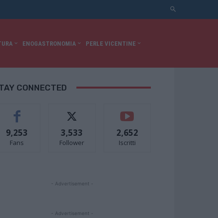
TURA
ENOGASTRONOMIA
PERLE VICENTINE
TAY CONNECTED
9,253
3,533
2,652
Fans
Follower
Iscritti
- Advertisement -
- Advertisement -