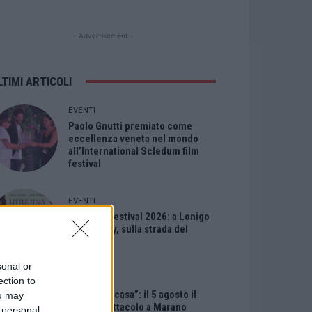
- Advertisement -
LTIMI ARTICOLI
EVENTI
Paolo Gnutti premiato come
eccellenza veneta nel mondo
all’International Scledum film
festival
EVENTI
Berici in Festival 2026: a Lonigo
“Little Italy, sulla strada del
sogno”
sonal or
EVENTI
ection to
“Teatro in casa”: il 5 agosto il
ou may
primo spettacolo a Marano
 personal