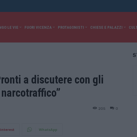
NGO LE VIE
FUORI VICENZA
PROTAGONISTI
CHIESE E PALAZZI
CUL
S
onti a discutere con gli
 narcotraffico”
205
0
interest
WhatsApp