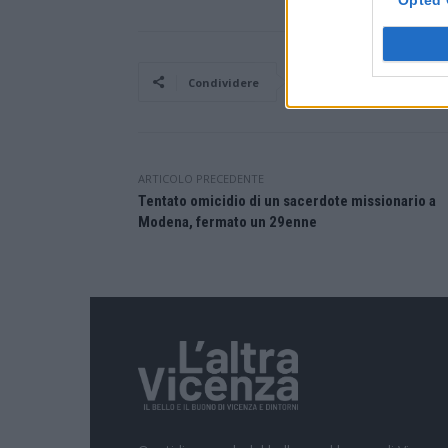
Facebook
Condividere
ARTICOLO PRECEDENTE
Tentato omicidio di un sacerdote missionario a
Modena, fermato un 29enne