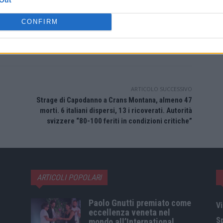
CONFIRM
Twitter
Pinterest
WhatsApp
ARTICOLO SUCCESSIVO
Strage di Capodanno a Crans Montana, almeno 47
morti. 6 italiani dispersi, 13 i ricoverati. Autorità
svizzere “80-100 feriti in condizioni critiche”
ARTICOLI POPOLARI
Paolo Gnutti premiato come
Vi
eccellenza veneta nel
S
mondo all’International