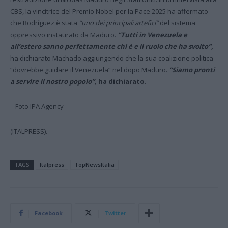
CBS, la vincitrice del Premio Nobel per la Pace 2025 ha affermato
che Rodríguez è stata
“uno dei principali artefici”
del sistema
oppressivo instaurato da Maduro.
“Tutti in Venezuela e
all’estero sanno perfettamente chi è e il ruolo che ha svolto”,
ha dichiarato Machado aggiungendo che la sua coalizione politica
“dovrebbe guidare il Venezuela” nel dopo Maduro.
“Siamo pronti
a servire il nostro popolo”,
ha dichiarato
.
– Foto IPA Agency –
(ITALPRESS).
TAGS
Italpress
TopNewsItalia
Facebook
Twitter