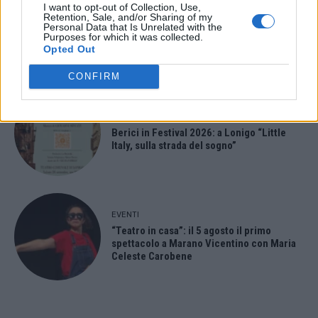
I want to opt-out of Collection, Use,
EVENTI
Retention, Sale, and/or Sharing of my
Paolo Gnutti premiato come eccellenza
Personal Data that Is Unrelated with the
veneta nel mondo all’International
Purposes for which it was collected.
Scledum film festival
Opted Out
CONFIRM
EVENTI
Berici in Festival 2026: a Lonigo “Little
Italy, sulla strada del sogno”
EVENTI
“Teatro in casa”: il 5 agosto il primo
spettacolo a Marano Vicentino con Maria
Celeste Carobene