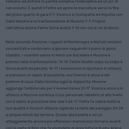
faticano ad entrare in partita complice l’indisciplina ed un po’ di
nervosismo. È quindi il Feltre ad aprire le marcature verso la fine
del primo quarto di gara 0-7. Vicenza si ricompatta ed impatta con
Dalla Vecchia e la trasformazione di Musone 7-7. Proprio
nell’ultima azione Feltre torna avanti 7-14 con cui si val al riposo.
Nella seconda frazione i ragazzi di Montenegro e Nichols restano
concentrati e continuano a giocare seguendo il piano di gioco
stabilito. I vicentini vanno in meta con Baratella e Musone è
preciso nella trasformazione, 14-14. Feltre ribatte colpo su colpo e
torna avanti da penalty, 14-17. I biancorossi si riportano in attacco
e mancano un calcio di punizione, ma l’inerzia è ancora dei
padroni di casa. Dalla Vecchia sigla la doppietta, Musone
aggiunge l’addizionale per il momentaneo 21-17. Vicenza ancora in
attacco e Musone continua il suo personale tabellino di alto livello
con il calcio di punizione che vale il 24-17. Feltre fa valere tutta la
sua qualità e torna in attacco siglando la meta del pareggio 24-24
a cinque minuti dal termine. Grazie alla lucidità e ad un
atteggiamento ancora più offensivo i biancorossi tornano avanti
con la meta di Rigo che fa esplodere di gioia tutta la Rugby Arena.