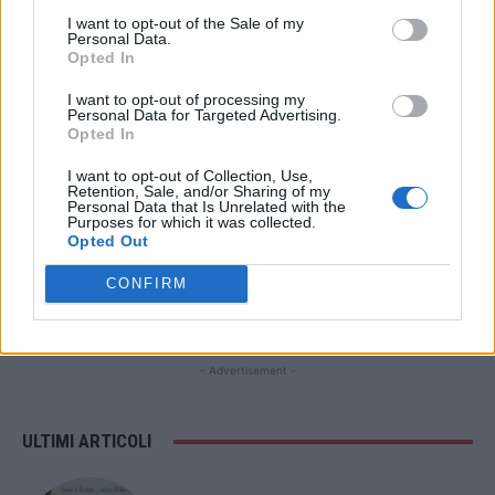
I want to opt-out of the Sale of my
STAY CONNECTED
Personal Data.
Opted In
I want to opt-out of processing my
Personal Data for Targeted Advertising.
Opted In
9,253
3,533
2,652
Fans
Follower
Iscritti
I want to opt-out of Collection, Use,
Retention, Sale, and/or Sharing of my
Personal Data that Is Unrelated with the
Purposes for which it was collected.
Opted Out
- Advertisement -
CONFIRM
- Advertisement -
- Advertisement -
ULTIMI ARTICOLI