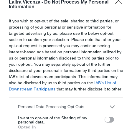
Laltra Vicenza -
Do Not Process My Personal
——
Information
Fonte:
Under19: due ottime prestazioni per le squadre vicentine, i
resoconti dai campi
, Rangers Rugby Vicenza
If you wish to opt-out of the sale, sharing to third parties, or
processing of your personal or sensitive information for
Qui tutti i comunicati ufficiali di Rangers Rugby Vicenza
targeted advertising by us, please use the below opt-out
section to confirm your selection. Please note that after your
opt-out request is processed you may continue seeing
TAGS
Comunicati Rugby Vicenza
interest-based ads based on personal information utilized by
us or personal information disclosed to third parties prior to
your opt-out. You may separately opt-out of the further
disclosure of your personal information by third parties on the
IAB’s list of downstream participants. This information may
Facebook
Twitter
also be disclosed by us to third parties on the
IAB’s List of
Downstream Participants
that may further disclose it to other
third parties.
Personal Data Processing Opt Outs
ARTICOLO PRECEDENTE
ARTICOLO SUCCESSIVO
Serie A: Rangers chiude in
MC CONTROL DIAVOLI VICENZA:
I want to opt-out of the Sharing of my
bellezza il 2022 superando il
SI VA A FERRARA PRIMA DELLE
personal data.
Casale 38-17
FESTE
Opted In