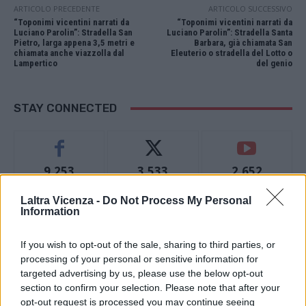
ARTICOLO PRECEDENTE
ARTICOLO SUCCESSIVO
“Toponimi vicentini narrati da
“Toponimi vicentini narrati da
Luciano Parolin”: Stradella San
Luciano Parolin”: Stradella Santa
Pietro, larga appena 3,5 metri e
Barbara, già chiamata San
chiamata anche viazzolla dal
Eleuterio o stradella del Lotto o
Lampertico
del genio
STAY CONNECTED
9,253
3,533
2,652
Fans
Follower
Iscritti
Laltra Vicenza -
Do Not Process My Personal
Information
- Advertisement -
If you wish to opt-out of the sale, sharing to third parties, or
processing of your personal or sensitive information for
targeted advertising by us, please use the below opt-out
- Advertisement -
section to confirm your selection. Please note that after your
opt-out request is processed you may continue seeing