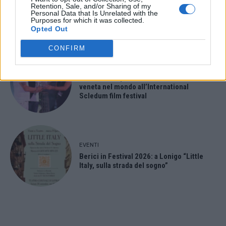
Retention, Sale, and/or Sharing of my
Ferragosto: Gallerie d’Italia Intesa
Personal Data that Is Unrelated with the
Sanpaolo di Vicenza aperte gratis
Purposes for which it was collected.
Opted Out
CONFIRM
EVENTI
Paolo Gnutti premiato come eccellenza
veneta nel mondo all’International
Scledum film festival
EVENTI
Berici in Festival 2026: a Lonigo “Little
Italy, sulla strada del sogno”