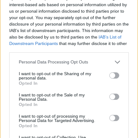
interest-based ads based on personal information utilized by
- Advertisement -
us or personal information disclosed to third parties prior to
your opt-out. You may separately opt-out of the further
ULTIMI ARTICOLI
disclosure of your personal information by third parties on the
IAB’s list of downstream participants. This information may
also be disclosed by us to third parties on the
IAB’s List of
Downstream Participants
that may further disclose it to other
EVENTI
third parties.
Concerto di una notte di mezza estate a
Schio: il Parco della Fabbrica Alta diventa
salotto musicale
Personal Data Processing Opt Outs
I want to opt-out of the Sharing of my
personal data.
Opted In
EVENTI
I want to opt-out of the Sale of my
Montecchio Maggiore, al Castello di
Personal Data.
Romeo arrivano “Le nozze di Figaro” di
Opted In
Mozart per Vicenza in Lirica
I want to opt-out of processing my
Personal Data for Targeted Advertising.
Opted In
EVENTI
I want to opt-out of Collection, Use,