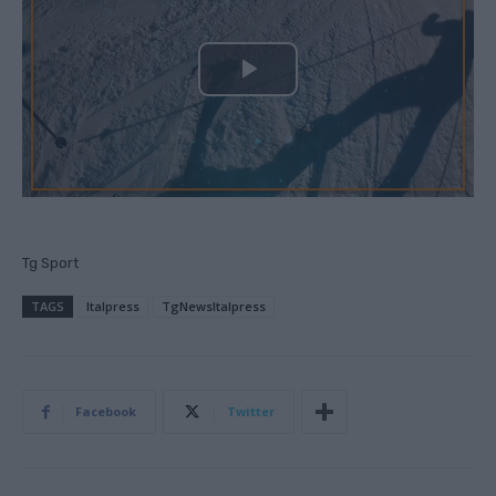
P
l
a
y
Tg Sport
V
TAGS
Italpress
TgNewsItalpress
i
d
Facebook
Twitter
e
o