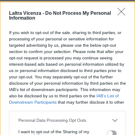
ULTIMI ARTICOLI
Laltra Vicenza -
Do Not Process My Personal
Information
EVENTI
If you wish to opt-out of the sale, sharing to third parties, or
Montecchio Maggiore, al Castello di
Romeo arrivano “Le nozze di Figaro” di
processing of your personal or sensitive information for
Mozart per Vicenza in Lirica
targeted advertising by us, please use the below opt-out
section to confirm your selection. Please note that after your
opt-out request is processed you may continue seeing
interest-based ads based on personal information utilized by
us or personal information disclosed to third parties prior to
EVENTI
your opt-out. You may separately opt-out of the further
Ferragosto: Gallerie d’Italia Intesa
disclosure of your personal information by third parties on the
Sanpaolo di Vicenza aperte gratis
IAB’s list of downstream participants. This information may
also be disclosed by us to third parties on the
IAB’s List of
Downstream Participants
that may further disclose it to other
third parties.
EVENTI
Personal Data Processing Opt Outs
Paolo Gnutti premiato come eccellenza
veneta nel mondo all’International
I want to opt-out of the Sharing of my
Scledum film festival