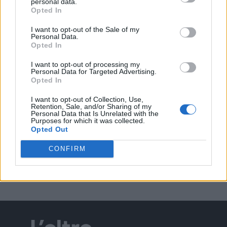
personal data.
Opted In
I want to opt-out of the Sale of my
Personal Data.
Opted In
EVENTI
Berici in Festival 2026: a Lonigo “Little
I want to opt-out of processing my
Italy, sulla strada del sogno”
Personal Data for Targeted Advertising.
Opted In
I want to opt-out of Collection, Use,
Retention, Sale, and/or Sharing of my
Personal Data that Is Unrelated with the
EVENTI
Purposes for which it was collected.
“Teatro in casa”: il 5 agosto il primo
Opted Out
spettacolo a Marano Vicentino con Maria
Celeste Carobene
CONFIRM