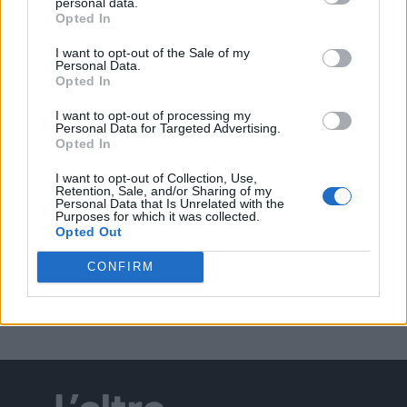
personal data.
Opted In
I want to opt-out of the Sale of my
Personal Data.
Opted In
EVENTI
Berici in Festival 2026: a Lonigo “Little
I want to opt-out of processing my
Italy, sulla strada del sogno”
Personal Data for Targeted Advertising.
Opted In
I want to opt-out of Collection, Use,
Retention, Sale, and/or Sharing of my
Personal Data that Is Unrelated with the
EVENTI
Purposes for which it was collected.
“Teatro in casa”: il 5 agosto il primo
Opted Out
spettacolo a Marano Vicentino con Maria
Celeste Carobene
CONFIRM