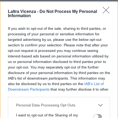
ULTIMI ARTICOLI
Laltra Vicenza -
Do Not Process My Personal
Information
EVENTI
If you wish to opt-out of the sale, sharing to third parties, or
Montecchio Maggiore, al Castello di
Romeo arrivano “Le nozze di Figaro” di
processing of your personal or sensitive information for
Mozart per Vicenza in Lirica
targeted advertising by us, please use the below opt-out
section to confirm your selection. Please note that after your
opt-out request is processed you may continue seeing
interest-based ads based on personal information utilized by
us or personal information disclosed to third parties prior to
EVENTI
your opt-out. You may separately opt-out of the further
Ferragosto: Gallerie d’Italia Intesa
disclosure of your personal information by third parties on the
Sanpaolo di Vicenza aperte gratis
IAB’s list of downstream participants. This information may
also be disclosed by us to third parties on the
IAB’s List of
Downstream Participants
that may further disclose it to other
third parties.
EVENTI
Personal Data Processing Opt Outs
Paolo Gnutti premiato come eccellenza
veneta nel mondo all’International
I want to opt-out of the Sharing of my
Scledum film festival