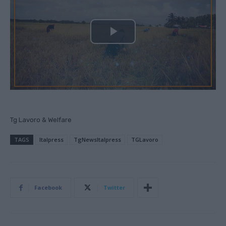
P
l
a
y
Tg Lavoro & Welfare
V
TAGS
Italpress
TgNewsItalpress
TGLavoro
i
d
Facebook
Twitter
e
o