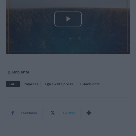
P
l
a
y
Tg Ambiente
V
TAGS
Italpress
TgNewsItalpress
TGAmbiente
i
d
Facebook
Twitter
e
o