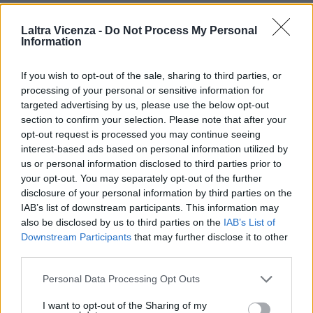
ULTIMI ARTICOLI
Laltra Vicenza -
Do Not Process My Personal
Information
FILM, FUMETTI E VIDEO
If you wish to opt-out of the sale, sharing to third parties, or
Paolo Gnutti premiato come eccellenza
veneta nel mondo all’International
processing of your personal or sensitive information for
Scledum film festival
targeted advertising by us, please use the below opt-out
section to confirm your selection. Please note that after your
opt-out request is processed you may continue seeing
interest-based ads based on personal information utilized by
us or personal information disclosed to third parties prior to
EVENTI
your opt-out. You may separately opt-out of the further
Berici in Festival 2026: a Lonigo “Little
disclosure of your personal information by third parties on the
Italy, sulla strada del sogno”
IAB’s list of downstream participants. This information may
also be disclosed by us to third parties on the
IAB’s List of
Downstream Participants
that may further disclose it to other
third parties.
EVENTI
Personal Data Processing Opt Outs
“Teatro in casa”: il 5 agosto il primo
spettacolo a Marano Vicentino con Maria
I want to opt-out of the Sharing of my
Celeste Carobene