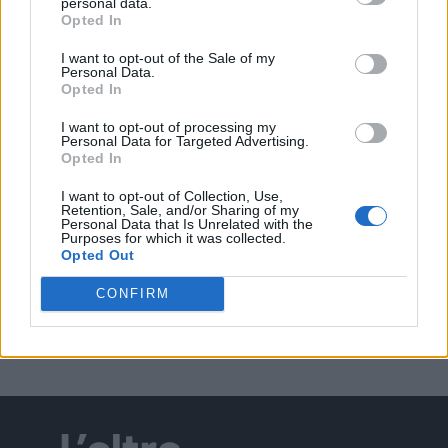
personal data.
Opted In
I want to opt-out of the Sale of my
Personal Data.
Opted In
EVENTI
Salotti Urbani 2026 al Bixio di Vicenza:
I want to opt-out of processing my
agosto inizia con libri, poesie e musica
Personal Data for Targeted Advertising.
Opted In
I want to opt-out of Collection, Use,
Retention, Sale, and/or Sharing of my
Personal Data that Is Unrelated with the
EVENTI
Purposes for which it was collected.
Opted Out
Vicenza, Gallerie d’Italia aperta e gratis
domenica 2 agosto
CONFIRM