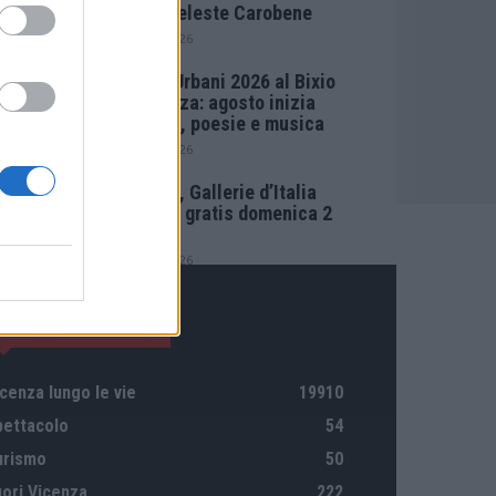
Maria Celeste Carobene
4 Agosto 2026
Salotti Urbani 2026 al Bixio
di Vicenza: agosto inizia
con libri, poesie e musica
3 Agosto 2026
Vicenza, Gallerie d’Italia
aperta e gratis domenica 2
agosto
1 Agosto 2026
CATEGORIE DI RILIEVO
cenza lungo le vie
19910
pettacolo
54
urismo
50
uori Vicenza
222