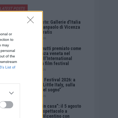
LATEST POSTS
Ferragosto: Gallerie d’Italia
Intesa Sanpaolo di Vicenza
aperte gratis
sonal or
7 Agosto 2026
ection to
ou may
Paolo Gnutti premiato come
 personal
eccellenza veneta nel
out of the
mondo all’International
 downstream
Scledum film festival
B’s List of
6 Agosto 2026
Berici in Festival 2026: a
Lonigo “Little Italy, sulla
strada del sogno”
5 Agosto 2026
“Teatro in casa”: il 5 agosto
il primo spettacolo a
Marano Vicentino con