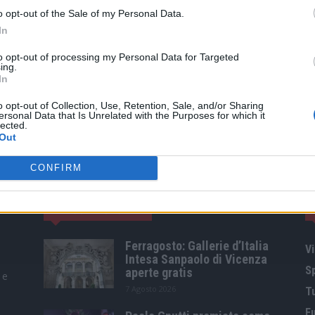
o opt-out of the Sale of my Personal Data.
In
to opt-out of processing my Personal Data for Targeted
ing.
In
o opt-out of Collection, Use, Retention, Sale, and/or Sharing
ersonal Data that Is Unrelated with the Purposes for which it
lected.
Out
CONFIRM
ARTICOLI POPOLARI
Ferragosto: Gallerie d’Italia
Vi
Intesa Sanpaolo di Vicenza
S
aperte gratis
 e
7 Agosto 2026
T
F