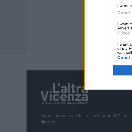
I want t
Opted 
I want 
Advertis
Opted 
I want t
of my P
was col
Opted 
Quotidiano web del bello e sul buono di Vicenza
dintorni