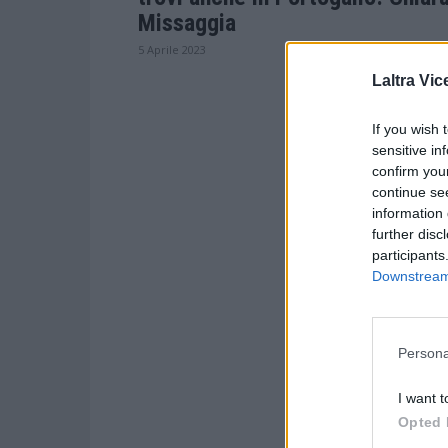
Missaggia
5 Aprile 2023
Laltra Vic
If you wish 
sensitive in
confirm you
continue se
information 
further disc
participants
Downstream 
Persona
I want t
Opted 