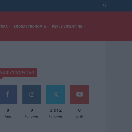
TURA
ENOGASTRONOMIA
PERLE VICENTINE
STAY CONNECTED
0
0
3,912
0
Fans
Follower
Follower
Iscritti