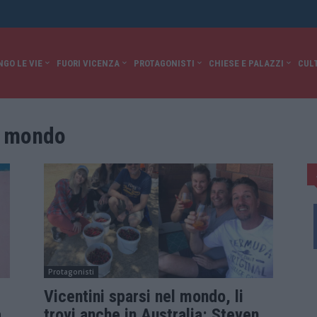
NGO LE VIE
FUORI VICENZA
PROTAGONISTI
CHIESE E PALAZZI
CUL
el mondo
Protagonisti
Vicentini sparsi nel mondo, li
a
trovi anche in Australia: Steven