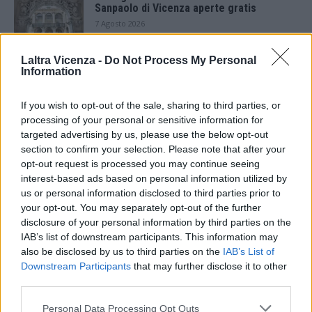
Sanpaolo di Vicenza aperte gratis
7 Agosto 2026
Laltra Vicenza -
Do Not Process My Personal
Paolo Gnutti premiato come eccellenza
Information
veneta nel mondo all’International
Scledum film festival
6 Agosto 2026
If you wish to opt-out of the sale, sharing to third parties, or
processing of your personal or sensitive information for
Berici in Festival 2026: a Lonigo “Little
targeted advertising by us, please use the below opt-out
Italy, sulla strada del sogno”
section to confirm your selection. Please note that after your
5 Agosto 2026
opt-out request is processed you may continue seeing
interest-based ads based on personal information utilized by
us or personal information disclosed to third parties prior to
“Teatro in casa”: il 5 agosto il primo
spettacolo a Marano Vicentino con Maria
your opt-out. You may separately opt-out of the further
Celeste Carobene
disclosure of your personal information by third parties on the
4 Agosto 2026
IAB’s list of downstream participants. This information may
also be disclosed by us to third parties on the
IAB’s List of
Salotti Urbani 2026 al Bixio di Vicenza:
Downstream Participants
that may further disclose it to other
agosto inizia con libri, poesie e musica
third parties.
3 Agosto 2026
Personal Data Processing Opt Outs