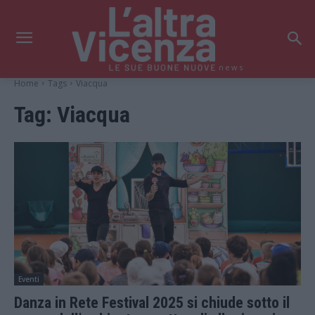
news
Home
Tags
Viacqua
Tag:
Viacqua
Eventi
Danza in Rete Festival 2025 si chiude sotto il