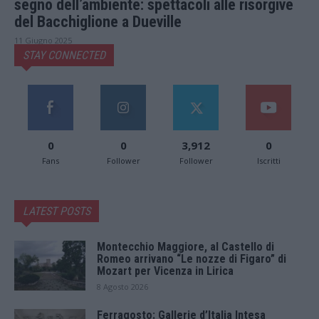
segno dell’ambiente: spettacoli alle risorgive
del Bacchiglione a Dueville
11 Giugno 2025
STAY CONNECTED
0
0
3,912
0
Fans
Follower
Follower
Iscritti
LATEST POSTS
Montecchio Maggiore, al Castello di
Romeo arrivano “Le nozze di Figaro” di
Mozart per Vicenza in Lirica
8 Agosto 2026
Ferragosto: Gallerie d’Italia Intesa