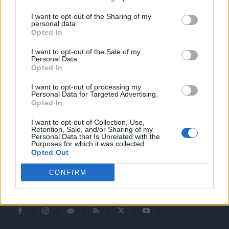
I want to opt-out of the Sharing of my
personal data.
Opted In
I want to opt-out of the Sale of my
Personal Data.
Opted In
I want to opt-out of processing my
Quotidiano web del bello e sul buono di Vicenza e dintorni
Personal Data for Targeted Advertising.
Opted In
Redazione
I want to opt-out of Collection, Use,
redazione@laltravicenza.it
Retention, Sale, and/or Sharing of my
Personal Data that Is Unrelated with the
Purposes for which it was collected.
Pubblicità
Opted Out
laltravicenza@laltravicenza.it
CONFIRM
Amministrazione
elas@editoriale-elas.org