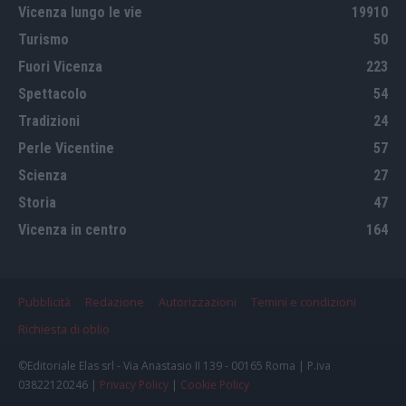
Vicenza lungo le vie
19910
Turismo
50
Fuori Vicenza
223
Spettacolo
54
Tradizioni
24
Perle Vicentine
57
Scienza
27
Storia
47
Vicenza in centro
164
Pubblicità
Redazione
Autorizzazioni
Temini e condizioni
Richiesta di oblio
©Editoriale Elas srl - Via Anastasio II 139 - 00165 Roma | P.iva
03822120246 |
Privacy Policy
|
Cookie Policy