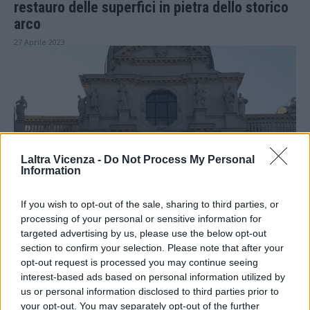
restauro delle superfici in pietra dello storico
arco
27 Aprile 2023
Laltra Vicenza -
Do Not Process My Personal
Information
Fino al 1900
Il Santuario di Monte Berico e la Madonna che
If you wish to opt-out of the sale, sharing to third parties, or
salvò i vicentini dalla peste del Seicento
processing of your personal or sensitive information for
targeted advertising by us, please use the below opt-out
24 Gennaio 2023
section to confirm your selection. Please note that after your
STAY CONNECTED
opt-out request is processed you may continue seeing
interest-based ads based on personal information utilized by
us or personal information disclosed to third parties prior to
your opt-out. You may separately opt-out of the further