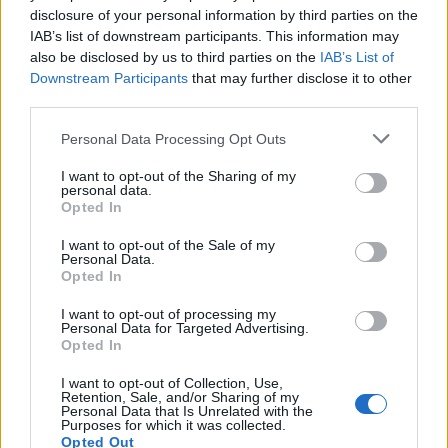
disclosure of your personal information by third parties on the
IAB’s list of downstream participants. This information may
0
0
3,912
0
also be disclosed by us to third parties on the
IAB’s List of
Fans
Follower
Follower
Iscritti
Downstream Participants
that may further disclose it to other
third parties.
LATEST POSTS
Personal Data Processing Opt Outs
I want to opt-out of the Sharing of my
Montecchio Maggiore, al Castello di
personal data.
Romeo arrivano “Le nozze di Figaro” di
Opted In
Mozart per Vicenza in Lirica
8 Agosto 2026
I want to opt-out of the Sale of my
Personal Data.
Opted In
Ferragosto: Gallerie d’Italia Intesa
Sanpaolo di Vicenza aperte gratis
I want to opt-out of processing my
7 Agosto 2026
Personal Data for Targeted Advertising.
Opted In
Paolo Gnutti premiato come eccellenza
I want to opt-out of Collection, Use,
veneta nel mondo all’International
Retention, Sale, and/or Sharing of my
Scledum film festival
Personal Data that Is Unrelated with the
Purposes for which it was collected.
6 Agosto 2026
Opted Out