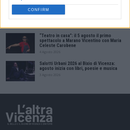
Berici in Festival 2026: a Lonigo “Little
CONFIRM
Italy, sulla strada del sogno”
5 Agosto 2026
“Teatro in casa”: il 5 agosto il primo
spettacolo a Marano Vicentino con Maria
Celeste Carobene
4 Agosto 2026
Salotti Urbani 2026 al Bixio di Vicenza:
agosto inizia con libri, poesie e musica
3 Agosto 2026