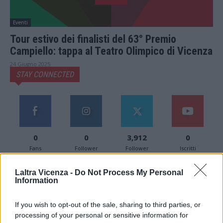
Eventi
Tour estivo dei finalisti del 63° Premio
Campiello: tappa al Teatro Olimpico di Vicenza
24 Giugno 2025
STAY CONNECTED
0
0
3,912
0
Fans
Follower
Follower
Iscritti
Laltra Vicenza -
Do Not Process My Personal
Information
LATEST POSTS
If you wish to opt-out of the sale, sharing to third parties, or
Paolo Gnutti premiato come eccellenza
processing of your personal or sensitive information for
veneta nel mondo all’International