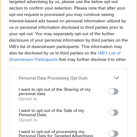
Scledum film festival
targeted advertising by us, please use the below opt-out
section to confirm your selection. Please note that after your
6 Agosto 2026
opt-out request is processed you may continue seeing
Berici in Festival 2026: a Lonigo “Little
interest-based ads based on personal information utilized by
Italy, sulla strada del sogno”
us or personal information disclosed to third parties prior to
5 Agosto 2026
your opt-out. You may separately opt-out of the further
disclosure of your personal information by third parties on the
IAB’s list of downstream participants. This information may
“Teatro in casa”: il 5 agosto il primo
also be disclosed by us to third parties on the
IAB’s List of
spettacolo a Marano Vicentino con Maria
Downstream Participants
that may further disclose it to other
Celeste Carobene
third parties.
4 Agosto 2026
Personal Data Processing Opt Outs
Salotti Urbani 2026 al Bixio di Vicenza:
agosto inizia con libri, poesie e musica
I want to opt-out of the Sharing of my
3 Agosto 2026
personal data.
Opted In
Vicenza, Gallerie d’Italia aperta e gratis
I want to opt-out of the Sale of my
domenica 2 agosto
Personal Data.
Opted In
1 Agosto 2026
I want to opt-out of processing my
Personal Data for Targeted Advertising.