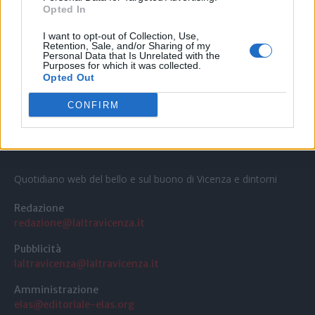
Teatro Popolare Veneto a Val Liona la
Opted In
tragedia jazz “Così parlò Giosuè” di Artisti
Anonimi
I want to opt-out of Collection, Use,
31 Luglio 2026
Retention, Sale, and/or Sharing of my
Personal Data that Is Unrelated with the
Purposes for which it was collected.
Opted Out
CONFIRM
Quotidiano web del bello e sul buono di Vicenza e dintorni
Redazione
redazione@laltravicenza.it
Pubblicità
laltravicenza@laltravicenza.it
Amministrazione
elas@editoriale-elas.org