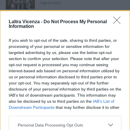
7 Agosto 2026
Paolo Gnutti premiato come eccellenza
Laltra Vicenza -
Do Not Process My Personal
veneta nel mondo all’International
Information
Scledum film festival
6 Agosto 2026
If you wish to opt-out of the sale, sharing to third parties, or
processing of your personal or sensitive information for
Berici in Festival 2026: a Lonigo “Little
Italy, sulla strada del sogno”
targeted advertising by us, please use the below opt-out
5 Agosto 2026
section to confirm your selection. Please note that after your
opt-out request is processed you may continue seeing
interest-based ads based on personal information utilized by
“Teatro in casa”: il 5 agosto il primo
us or personal information disclosed to third parties prior to
spettacolo a Marano Vicentino con Maria
your opt-out. You may separately opt-out of the further
Celeste Carobene
disclosure of your personal information by third parties on the
4 Agosto 2026
IAB’s list of downstream participants. This information may
also be disclosed by us to third parties on the
IAB’s List of
Salotti Urbani 2026 al Bixio di Vicenza:
agosto inizia con libri, poesie e musica
Downstream Participants
that may further disclose it to other
third parties.
3 Agosto 2026
Personal Data Processing Opt Outs