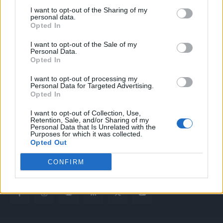
I want to opt-out of the Sharing of my
personal data.
Opted In
I want to opt-out of the Sale of my
Personal Data.
Opted In
Quotidiano web del bello e sul buono di Vicenza e dintorni
I want to opt-out of processing my
Personal Data for Targeted Advertising.
Opted In
Redazione
redazione@laltravicenza.it
I want to opt-out of Collection, Use,
Retention, Sale, and/or Sharing of my
Personal Data that Is Unrelated with the
Pubblicità
Purposes for which it was collected.
laltravicenza@laltravicenza.it
Opted Out
Amministrazione
CONFIRM
elas@editoriale-elas.org