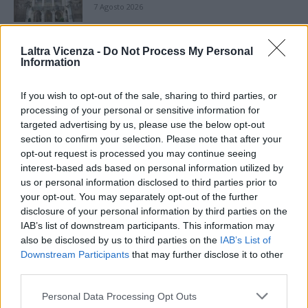
7 Agosto 2026
Paolo Gnutti premiato come eccellenza
Laltra Vicenza -
Do Not Process My Personal
veneta nel mondo all’International
Information
Scledum film festival
6 Agosto 2026
If you wish to opt-out of the sale, sharing to third parties, or
processing of your personal or sensitive information for
Berici in Festival 2026: a Lonigo “Little
Italy, sulla strada del sogno”
targeted advertising by us, please use the below opt-out
5 Agosto 2026
section to confirm your selection. Please note that after your
opt-out request is processed you may continue seeing
interest-based ads based on personal information utilized by
“Teatro in casa”: il 5 agosto il primo
us or personal information disclosed to third parties prior to
spettacolo a Marano Vicentino con Maria
your opt-out. You may separately opt-out of the further
Celeste Carobene
disclosure of your personal information by third parties on the
4 Agosto 2026
IAB’s list of downstream participants. This information may
also be disclosed by us to third parties on the
IAB’s List of
Salotti Urbani 2026 al Bixio di Vicenza:
agosto inizia con libri, poesie e musica
Downstream Participants
that may further disclose it to other
third parties.
3 Agosto 2026
Personal Data Processing Opt Outs