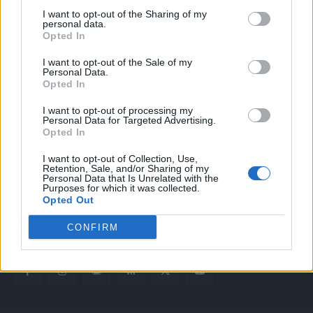
I want to opt-out of the Sharing of my
personal data.
Opted In
I want to opt-out of the Sale of my
Personal Data.
Opted In
Quotidiano web del bello e sul buono di Vicenza e dintorni
I want to opt-out of processing my
Personal Data for Targeted Advertising.
Opted In
Redazione
redazione@laltravicenza.it
I want to opt-out of Collection, Use,
Retention, Sale, and/or Sharing of my
Personal Data that Is Unrelated with the
Pubblicità
Purposes for which it was collected.
laltravicenza@laltravicenza.it
Opted Out
Amministrazione
CONFIRM
elas@editoriale-elas.org