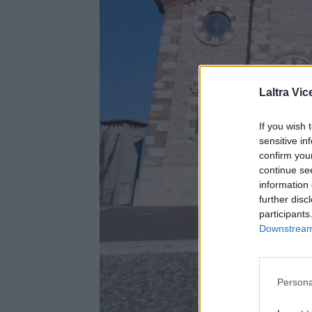
Laltra Vic
If you wish 
sensitive in
confirm you
continue se
information 
further disc
participants
Downstream 
Persona