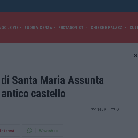
NGO LE VIE
FUORI VICENZA
PROTAGONISTI
CHIESE E PALAZZI
CUL
S
 di Santa Maria Assunta
 antico castello
1459
0
interest
WhatsApp