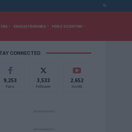
TURA
ENOGASTRONOMIA
PERLE VICENTINE
TAY CONNECTED
9,253
3,533
2,652
Fans
Follower
Iscritti
- Advertisement -
- Advertisement -