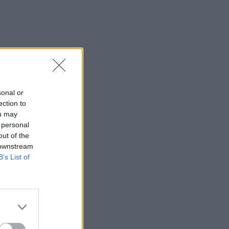
sonal or
ection to
ou may
 personal
out of the
 downstream
B’s List of