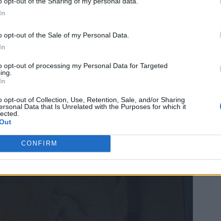
o opt-out of the Sharing of my personal data.
In
o opt-out of the Sale of my Personal Data.
In
to opt-out of processing my Personal Data for Targeted
ing.
In
co castello. Citato per la prima volta in un diploma
he la sua fondazione risalga a molti anni prima, essendo
o opt-out of Collection, Use, Retention, Sale, and/or Sharing
ersonal Data that Is Unrelated with the Purposes for which it
he (dei primi del 1200). Centro importante nella lotta tra
lected.
Out
 la fortificazione è stata completamente rasa al suolo da
edificata. Sulle sue fondamenta verrà innalzata la
CONFIRM