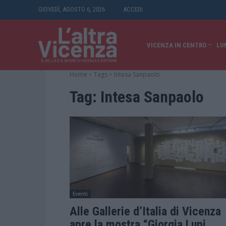
GIOVEDÌ, AGOSTO 6, 2026
ACCEDI
VICENZA IN CENTRO
LU
Home
Tags
Intesa Sanpaolo
Tag:
Intesa Sanpaolo
Eventi
Alle Gallerie d’Italia di Vicenza
apre la mostra “Giorgia Lupi.