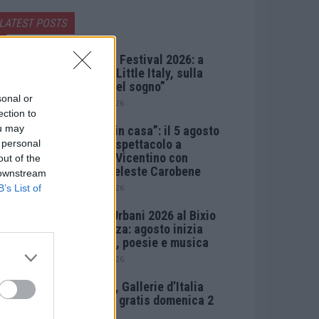
LATEST POSTS
Berici in Festival 2026: a
Lonigo “Little Italy, sulla
strada del sogno”
sonal or
5 Agosto 2026
ection to
ou may
“Teatro in casa”: il 5 agosto
il primo spettacolo a
 personal
Marano Vicentino con
out of the
Maria Celeste Carobene
 downstream
B’s List of
4 Agosto 2026
Salotti Urbani 2026 al Bixio
di Vicenza: agosto inizia
con libri, poesie e musica
3 Agosto 2026
Vicenza, Gallerie d’Italia
aperta e gratis domenica 2
agosto