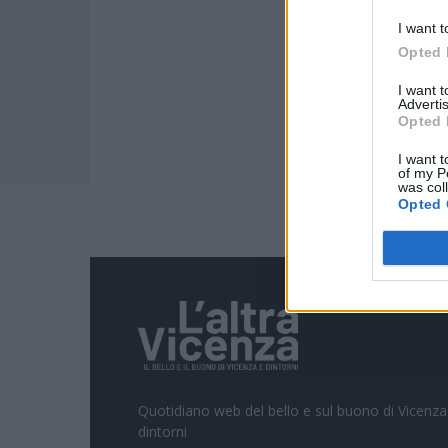
I want t
Opted 
I want 
Advertis
Opted 
I want t
of my P
was col
Opted 
Quotidiano web del bello e sul buono di Vicenza
dintorni