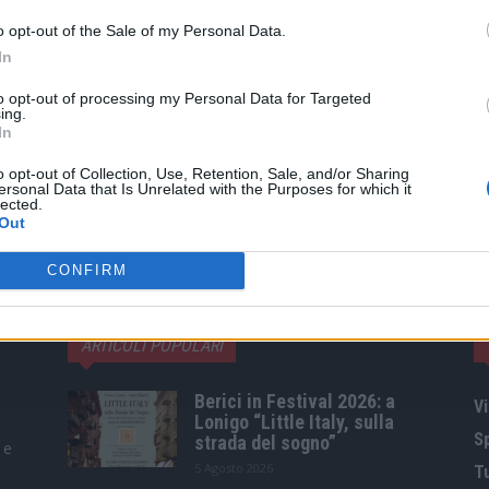
o opt-out of the Sale of my Personal Data.
In
to opt-out of processing my Personal Data for Targeted
ing.
In
o opt-out of Collection, Use, Retention, Sale, and/or Sharing
ersonal Data that Is Unrelated with the Purposes for which it
lected.
Out
CONFIRM
ARTICOLI POPOLARI
Berici in Festival 2026: a
Vi
Lonigo “Little Italy, sulla
S
strada del sogno”
 e
5 Agosto 2026
T