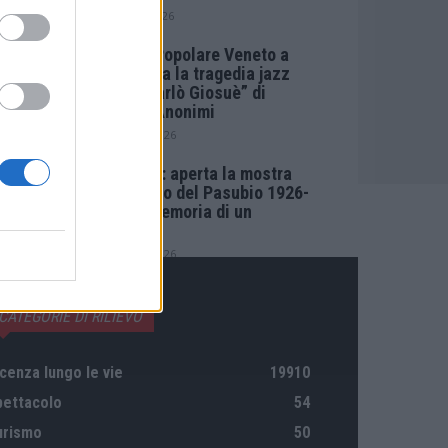
1 Agosto 2026
Teatro Popolare Veneto a
Val Liona la tragedia jazz
“Così parlò Giosuè” di
Artisti Anonimi
31 Luglio 2026
Vicenza: aperta la mostra
“Sacrario del Pasubio 1926-
2026. Memoria di un
secolo”
30 Luglio 2026
CATEGORIE DI RILIEVO
cenza lungo le vie
19910
pettacolo
54
urismo
50