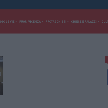
NGO LE VIE
FUORI VICENZA
PROTAGONISTI
CHIESE E PALAZZI
CUL