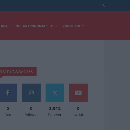
TURA
ENOGASTRONOMIA
PERLE VICENTINE
STAY CONNECTED
0
0
3,912
0
Fans
Follower
Follower
Iscritti