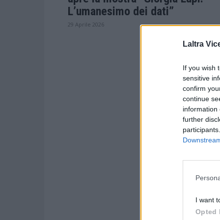
L’umanesimo dei dati”
29 Aprile 2026
Laltra Vic
If you wish 
sensitive in
confirm you
continue se
information 
further disc
participants
Downstream 
Persona
I want t
Opted 