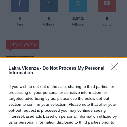
0
0
3,912
0
Fans
Follower
Follower
Iscritti
LATEST POSTS
Paolo Gnutti premiato come eccellenza
veneta nel mondo all’International
Scledum film festival
Laltra Vicenza -
Do Not Process My Personal
Information
6 Agosto 2026
Berici in Festival 2026: a Lonigo “Little
If you wish to opt-out of the sale, sharing to third parties, or
Italy, sulla strada del sogno”
processing of your personal or sensitive information for
5 Agosto 2026
targeted advertising by us, please use the below opt-out
section to confirm your selection. Please note that after your
opt-out request is processed you may continue seeing
“Teatro in casa”: il 5 agosto il primo
interest-based ads based on personal information utilized by
spettacolo a Marano Vicentino con Maria
Celeste Carobene
us or personal information disclosed to third parties prior to