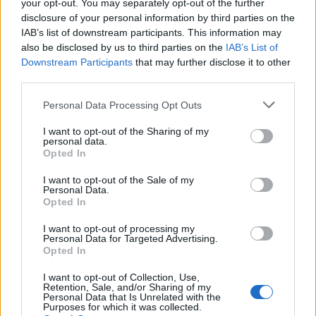
your opt-out. You may separately opt-out of the further
4 Agosto 2026
disclosure of your personal information by third parties on the
Salotti Urbani 2026 al Bixio di Vicenza:
IAB’s list of downstream participants. This information may
agosto inizia con libri, poesie e musica
also be disclosed by us to third parties on the
IAB’s List of
3 Agosto 2026
Downstream Participants
that may further disclose it to other
third parties.
Vicenza, Gallerie d’Italia aperta e gratis
Personal Data Processing Opt Outs
domenica 2 agosto
1 Agosto 2026
I want to opt-out of the Sharing of my
personal data.
Opted In
Teatro Popolare Veneto a Val Liona la
tragedia jazz “Così parlò Giosuè” di Artisti
I want to opt-out of the Sale of my
Personal Data.
Anonimi
Opted In
31 Luglio 2026
I want to opt-out of processing my
Personal Data for Targeted Advertising.
Opted In
I want to opt-out of Collection, Use,
Retention, Sale, and/or Sharing of my
Personal Data that Is Unrelated with the
Purposes for which it was collected.