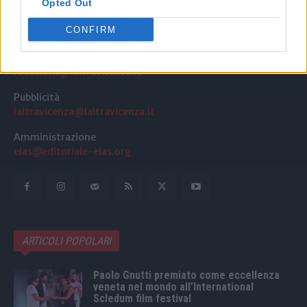
Opted Out
Quotidiano web del bello e sul buono di Vicenza e dintorni
CONFIRM
Redazione
redazione@laltravicenza.it
Pubblicità
laltravicenza@laltravicenza.it
Amministrazione
elas@editoriale-elas.org
ARTICOLI POPOLARI
Paolo Gnutti premiato come eccellenza
veneta nel mondo all’International
Scledum film festival