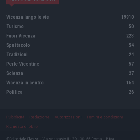
Vicenza lungo le vie
19910
Turismo
50
Fuori Vicenza
223
Spettacolo
54
Tradizioni
24
Perle Vicentine
57
Scienza
27
Vicenza in centro
164
Politica
26
Pubblicità
Redazione
Autorizzazioni
Temini e condizioni
Richiesta di oblio
©Editoriale Elas srl - Via Anastasio II 139 - 00165 Roma | P.iva