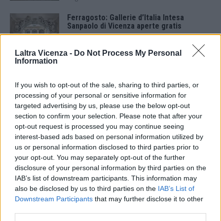
Ferragosto: Gallerie d’Italia Intesa
Sanpaolo di Vicenza aperte gratis
7 Agosto 2026
Laltra Vicenza -
Do Not Process My Personal
Information
Paolo Gnutti premiato come eccellenza
veneta nel mondo all’International
Scledum film festival
If you wish to opt-out of the sale, sharing to third parties, or
6 Agosto 2026
processing of your personal or sensitive information for
targeted advertising by us, please use the below opt-out
Berici in Festival 2026: a Lonigo “Little
section to confirm your selection. Please note that after your
Italy, sulla strada del sogno”
opt-out request is processed you may continue seeing
5 Agosto 2026
interest-based ads based on personal information utilized by
us or personal information disclosed to third parties prior to
your opt-out. You may separately opt-out of the further
“Teatro in casa”: il 5 agosto il primo
spettacolo a Marano Vicentino con Maria
disclosure of your personal information by third parties on the
Celeste Carobene
IAB’s list of downstream participants. This information may
4 Agosto 2026
also be disclosed by us to third parties on the
IAB’s List of
Downstream Participants
that may further disclose it to other
Salotti Urbani 2026 al Bixio di Vicenza:
third parties.
agosto inizia con libri, poesie e musica