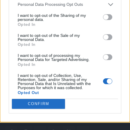
3 Agosto 2026
Personal Data Processing Opt Outs
I want to opt-out of the Sharing of my
personal data.
Opted In
I want to opt-out of the Sale of my
Personal Data.
Opted In
I want to opt-out of processing my
Personal Data for Targeted Advertising.
Opted In
Quotidiano web del bello e sul buono di Vicenza e dintorni
I want to opt-out of Collection, Use,
Redazione
Retention, Sale, and/or Sharing of my
redazione@laltravicenza.it
Personal Data that Is Unrelated with the
Purposes for which it was collected.
Opted Out
Pubblicità
laltravicenza@laltravicenza.it
CONFIRM
Amministrazione
elas@editoriale-elas.org