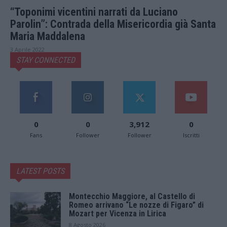
“Toponimi vicentini narrati da Luciano
Parolin”: Contrada della Misericordia già Santa
Maria Maddalena
3 Aprile 2022
STAY CONNECTED
0
0
3,912
0
Fans
Follower
Follower
Iscritti
LATEST POSTS
Montecchio Maggiore, al Castello di
Romeo arrivano “Le nozze di Figaro” di
Mozart per Vicenza in Lirica
8 Agosto 2026