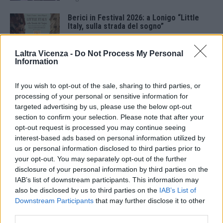
Berici in Festival 2026: a Lonigo “Little
Italy, sulla strada del sogno”
5 Agosto 2026
Laltra Vicenza -
Do Not Process My Personal
Information
“Teatro in casa”: il 5 agosto il primo
spettacolo a Marano Vicentino con Maria
Celeste Carobene
If you wish to opt-out of the sale, sharing to third parties, or
4 Agosto 2026
processing of your personal or sensitive information for
targeted advertising by us, please use the below opt-out
Salotti Urbani 2026 al Bixio di Vicenza:
section to confirm your selection. Please note that after your
agosto inizia con libri, poesie e musica
opt-out request is processed you may continue seeing
3 Agosto 2026
interest-based ads based on personal information utilized by
us or personal information disclosed to third parties prior to
your opt-out. You may separately opt-out of the further
Vicenza, Gallerie d’Italia aperta e gratis
domenica 2 agosto
disclosure of your personal information by third parties on the
IAB’s list of downstream participants. This information may
1 Agosto 2026
also be disclosed by us to third parties on the
IAB’s List of
Downstream Participants
that may further disclose it to other
Teatro Popolare Veneto a Val Liona la
third parties.
tragedia jazz “Così parlò Giosuè” di Artisti