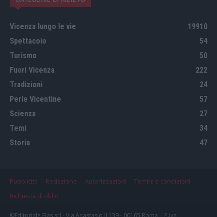
Vicenza lungo le vie
19910
Spettacolo
54
Turismo
50
Fuori Vicenza
222
Tradizioni
24
Perle Vicentine
57
Scienza
27
Temi
34
Storia
47
Pubblicità
Redazione
Autorizzazioni
Temini e condizioni
Richiesta di oblio
©Editoriale Elas srl - Via Anastasio II 139 - 00165 Roma | P.iva