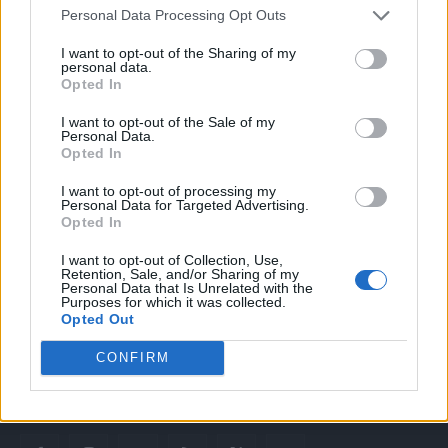
Anonimi
Personal Data Processing Opt Outs
31 Luglio 2026
I want to opt-out of the Sharing of my
personal data.
Opted In
I want to opt-out of the Sale of my
Personal Data.
Opted In
I want to opt-out of processing my
Personal Data for Targeted Advertising.
Opted In
Quotidiano web del bello e sul buono di Vicenza e dintorni
I want to opt-out of Collection, Use,
Redazione
Retention, Sale, and/or Sharing of my
redazione@laltravicenza.it
Personal Data that Is Unrelated with the
Purposes for which it was collected.
Opted Out
Pubblicità
laltravicenza@laltravicenza.it
CONFIRM
Amministrazione
elas@editoriale-elas.org