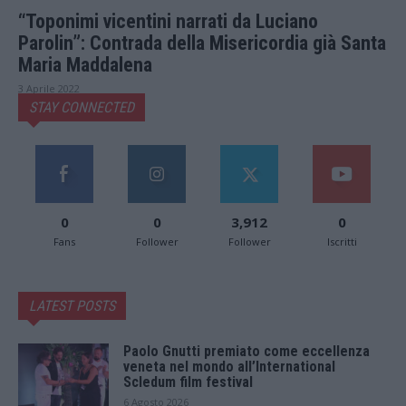
“Toponimi vicentini narrati da Luciano
Parolin”: Contrada della Misericordia già Santa
Maria Maddalena
3 Aprile 2022
STAY CONNECTED
0
0
3,912
0
Fans
Follower
Follower
Iscritti
LATEST POSTS
Paolo Gnutti premiato come eccellenza
veneta nel mondo all’International
Scledum film festival
6 Agosto 2026